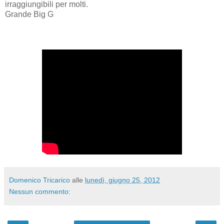
irraggiungibili per molti.
Grande Big G
Domenico Tricarico
alle
lunedì, giugno 25, 2012
Nessun commento: