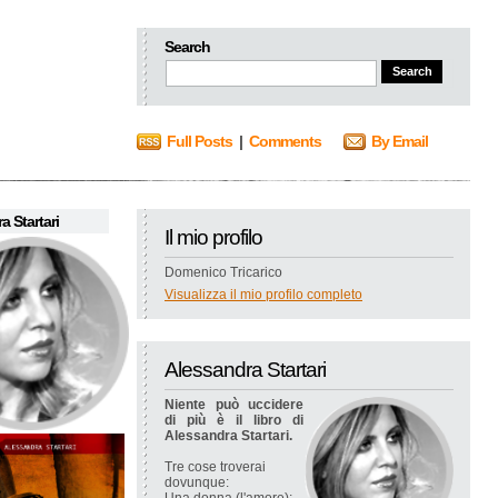
Search
Full Posts
|
Comments
By Email
a Startari
Il mio profilo
Domenico Tricarico
Visualizza il mio profilo completo
Alessandra Startari
Niente può uccidere
di più è il libro di
Alessandra Startari.
Tre cose troverai
dovunque: