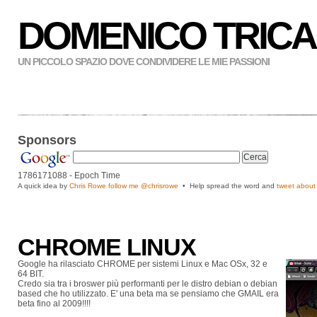
DOMENICO TRICA
UN PICCOLO SPAZIO DOVE CONDIVIDERE LE MIE PASSIONI
Sponsors
1786171089
- Epoch Time
A quick idea by
Chris Rowe follow me
@chrisrowe
• Help spread the word and
tweet about 
CHROME LINUX
Google ha rilasciato CHROME per sistemi Linux e Mac OSx, 32 e
64 BIT.
Credo sia tra i broswer più performanti per le distro debian o debian
based che ho utilizzato. E' una beta ma se pensiamo che GMAIL era
beta fino al 2009!!!!