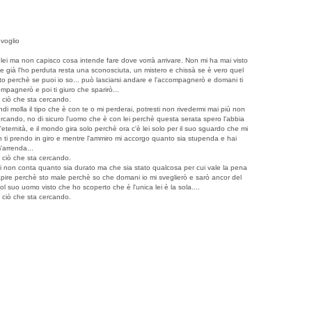
 voglio
ei ma non capisco cosa intende fare dove vorrà arrivare. Non mi ha mai visto
e già l'ho perduta resta una sconosciuta, un mistero e chissà se è vero quel
esto perchè se puoi io so... può lasciarsi andare e l'accompagnerò e domani ti
mpagnerò e poi ti giuro che sparirò...
o ciò che sta cercando.
di molla il tipo che è con te o mi perderai, potresti non rivedermi mai più non
rcando, no di sicuro l'uomo che è con lei perchè questa serata spero l'abbia
ernità, e il mondo gira solo perchè ora c'è lei solo per il suo sguardo che mi
on ti prendo in giro e mentre l'ammiro mi accorgo quanto sia stupenda e hai
'arrenda...
o ciò che sta cercando.
 lei non conta quanto sia durato ma che sia stato qualcosa per cui vale la pena
 capire perchè sto male perchè so che domani io mi sveglierò e sarò ancor del
ol suo uomo visto che ho scoperto che è l'unica lei è la sola....
o ciò che sta cercando.