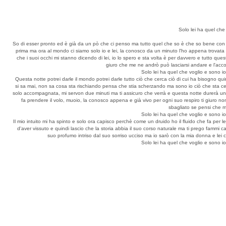
Solo lei ha quel che
So di esser pronto ed è già da un pò che ci penso ma tutto quel che so è che so bene con l
prima ma ora al mondo ci siamo solo io e lei, la conosco da un minuto l'ho appena trovata 
che i suoi occhi mi stanno dicendo di lei, io lo spero e sta volta è per davvero e tutto qu
giuro che me ne andrò può lasciarsi andare e l'acco
Solo lei ha quel che voglio e sono i
Questa notte potrei darle il mondo potrei darle tutto ciò che cerca ciò di cui ha bisogno quin
si sa mai, non sa cosa sta rischiando pensa che stia scherzando ma sono io ciò che sta ce
solo accompagnata, mi servon due minuti ma ti assicuro che verrà e questa notte durerà un'et
fa prendere il volo, muoio, la conosco appena e già vivo per ogni suo respiro ti giuro n
sbagliato se pensi che m
Solo lei ha quel che voglio e sono i
Il mio intuito mi ha spinto e solo ora capisco perchè come un druido ho il fluido che fa per
d'aver vissuto e quindi lascio che la storia abbia il suo corso naturale ma ti prego fammi
suo profumo intriso dal suo sorriso ucciso ma io sarò con la mia donna e lei c
Solo lei ha quel che voglio e sono i