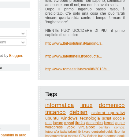
tutto. Avrebbe preferito non saperlo, continuare
ad essere uno di noi, ma non ha avuto scelta.
Dopo il primo ingenuo passo falso, è
precipitato. C'è solo una cosa che può fargli
vincere questa sfida contro il tempo: fermare il
'traghettatore'.
NIENTE PUO' UCCIDERE DI PIU', il primo
capitolo di un dittico.
nti
http://www.lbit-solution.it/landing/a...
ed by
Blogger
.
http://www.lafeltrinelli.it/products/...
si
http://www.romaest.it/news/08/2013/al...
Tags
informatica
linux
domenico
tricarico
debian
sistemi operativi
ubuntu
windows
tecnologia
script
google
rete
lavoro
mysql
firefox
domenico
kernel
apple
wordpress
vbox
virtualbox
bambini
compiz
e
fotografia
italia
italiani
libri
xorg
centralini
debiti
ifconfig
 bambini in auto
impattoverbale
mostra
CPU
Solaris
bash
centos
dock