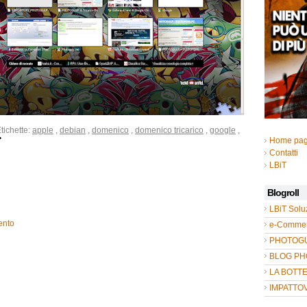
tichette:
apple
,
debian
,
domenico
,
domenico tricarico
,
google
,
Home pa
Contatti
LBiT
Blogroll
LBiT Solu
ento
e-Commer
PHOTOGUL
BLOG P
LA BOTT
IMPATTO