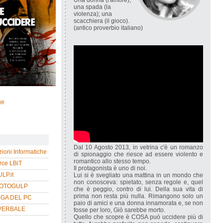
Una donna (l'amore);
una spada (la
violenza); una
scacchiera (il gioco).
(antico proverbio italiano)
ge
Dal 10 Agosto 2013, in vetrina c'è un romanzo
zioni Informatiche
di spionaggio che riesce ad essere violento e
romantico allo stesso tempo.
ce LBiT
Il protagonista è uno di noi.
P.it
Lui si è svegliato una mattina in un mondo che
non conosceva: spietato, senza regole e, quel
HOTOGULP
che è peggio, contro di lui. Della sua vita di
prima non resta più nulla. Rimangono solo un
EGA DEL PC
paio di amici e una donna innamorata e, se non
VERBALE
fosse per loro, Giò sarebbe morto.
Quello che scopre è COSA può uccidere più di