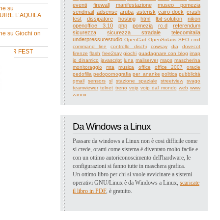
eventi
firewall
manifestazione
museo pomezia
ne su
sendmail
adsense
aruba
asterisk
cairo-dock
crash
UIRE L’AQUILA
test
dissipatore
hosting
html
lbit-solution
nikon
openoffice 3.10
php
pomezia
rc.d
referendum
sicurezza
sicurezza stradale
telecomitalia
ne su Giochi on
underpressurestudio
OpenCart
OpenSolaris
SEO
cmd
command line
controllo dischi
cowsay
dia
dovecot
MMER FEST
firenze
flash
free2say
giochi
guadagnare con blog
imap
ip dinamico
javascript
luna
mailserver
maps
mascherina
va
monitoraggio
mta
musica
office
office 2007
oracle
pedofilia
pedopornografia
per_ananke
politica
pubblicità
qmail
sensors
sl
stazione spaziale
streetview
svago
teamviewer
telnet
treno
voip
voip dal mondo
web
www
zanox
Da Windows a Linux
Passare da windows a Linux non è cosi difficile come
si crede, orami come sistema è diventato molto facile e
con un ottimo autoriconoscimento dell'hardware, le
configurazioni si fanno tutte in maschera grafica.
Un ottimo libro per chi si vuole avvicinare a sistemi
operativi GNU/Linux è da Windows a Linux,
scaricate
il libro in PDF
, è gratuito.