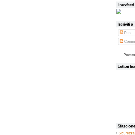
linuxfeed
Iscriviti a
Post
Comme
Power
Lettori fis
Sfascion
Sicurezza