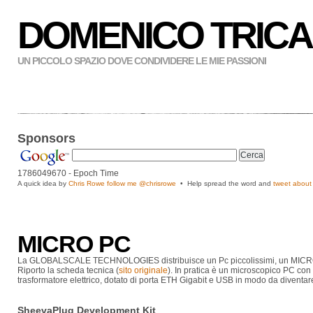
DOMENICO TRICA
UN PICCOLO SPAZIO DOVE CONDIVIDERE LE MIE PASSIONI
Sponsors
1786049670
- Epoch Time
A quick idea by
Chris Rowe follow me
@chrisrowe
• Help spread the word and
tweet about 
MICRO PC
La GLOBALSCALE TECHNOLOGIES distribuisce un Pc piccolissimi, un MICR
Riporto la scheda tecnica (
sito originale
). In pratica è un microscopico PC co
trasformatore elettrico, dotato di porta ETH Gigabit e USB in modo da diventare
SheevaPlug Development Kit