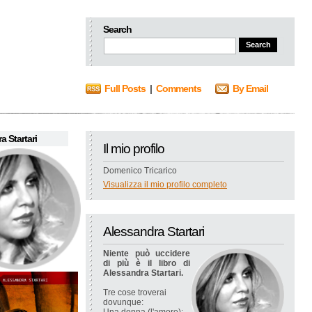
Search
Full Posts
|
Comments
By Email
a Startari
Il mio profilo
Domenico Tricarico
Visualizza il mio profilo completo
Alessandra Startari
Niente può uccidere
di più è il libro di
Alessandra Startari.
Tre cose troverai
dovunque: