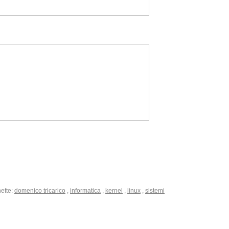
hette:
domenico tricarico
,
informatica
,
kernel
,
linux
,
sistemi