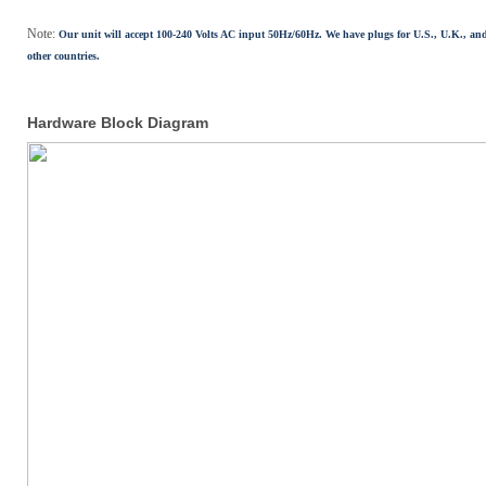
Note:
Our unit will accept 100-240 Volts AC input 50Hz/60Hz.
We have plugs for U.S., U.K., an
other countries.
Hardware Block Diagram