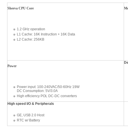
Sheeva CPU Core
M
1.2 GHz operation
L1 Cache: 16K Instruction + 16K Data
L2 Cache: 256KB
De
Power
Power input: 100-240VAC/50-60Hz 19W
DC Consumption: 5V/3.0A
High efficiency POL DC-DC converters
High speed I/O & Peripherals
GE, USB 2.0 Host
RTC w/ Battery