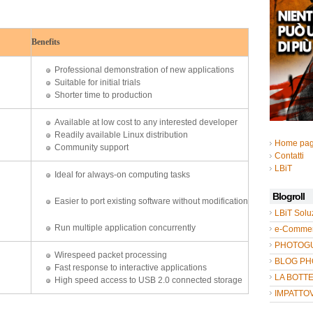
Benefits
Professional demonstration of new applications
Suitable for initial trials
Shorter time to production
Available at low cost to any interested developer
Readily available Linux distribution
Home pa
Community support
Contatti
LBiT
Ideal for always-on computing tasks
Blogroll
Easier to port existing software without modification
LBiT Solu
Run multiple application concurrently
e-Commer
PHOTOGUL
Wirespeed packet processing
BLOG P
Fast response to interactive applications
LA BOTT
High speed access to USB 2.0 connected storage
IMPATTO