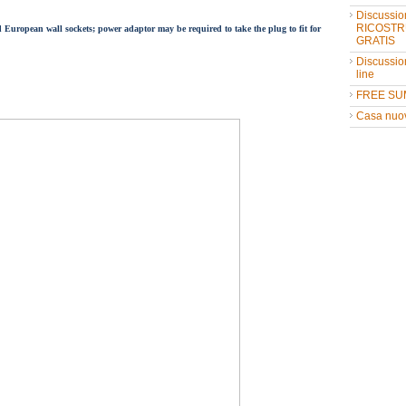
Discussio
RICOSTR
d European wall sockets; power adaptor may be required to take
the plug to fit for
GRATIS
Discussio
line
FREE SU
Casa nuo