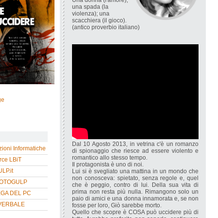
Una donna (l'amore);
una spada (la
violenza); una
scacchiera (il gioco).
(antico proverbio italiano)
ge
Dal 10 Agosto 2013, in vetrina c'è un romanzo
zioni Informatiche
di spionaggio che riesce ad essere violento e
romantico allo stesso tempo.
ce LBiT
Il protagonista è uno di noi.
P.it
Lui si è svegliato una mattina in un mondo che
non conosceva: spietato, senza regole e, quel
HOTOGULP
che è peggio, contro di lui. Della sua vita di
prima non resta più nulla. Rimangono solo un
EGA DEL PC
paio di amici e una donna innamorata e, se non
VERBALE
fosse per loro, Giò sarebbe morto.
Quello che scopre è COSA può uccidere più di