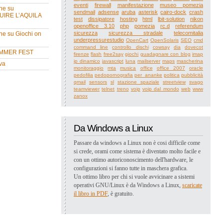
eventi
firewall
manifestazione
museo pomezia
ne su
sendmail
adsense
aruba
asterisk
cairo-dock
crash
UIRE L’AQUILA
test
dissipatore
hosting
html
lbit-solution
nikon
openoffice 3.10
php
pomezia
rc.d
referendum
sicurezza
sicurezza stradale
telecomitalia
ne su Giochi on
underpressurestudio
OpenCart
OpenSolaris
SEO
cmd
command line
controllo dischi
cowsay
dia
dovecot
MMER FEST
firenze
flash
free2say
giochi
guadagnare con blog
imap
ip dinamico
javascript
luna
mailserver
maps
mascherina
va
monitoraggio
mta
musica
office
office 2007
oracle
pedofilia
pedopornografia
per_ananke
politica
pubblicità
qmail
sensors
sl
stazione spaziale
streetview
svago
teamviewer
telnet
treno
voip
voip dal mondo
web
www
zanox
Da Windows a Linux
Passare da windows a Linux non è cosi difficile come
si crede, orami come sistema è diventato molto facile e
con un ottimo autoriconoscimento dell'hardware, le
configurazioni si fanno tutte in maschera grafica.
Un ottimo libro per chi si vuole avvicinare a sistemi
operativi GNU/Linux è da Windows a Linux,
scaricate
il libro in PDF
, è gratuito.