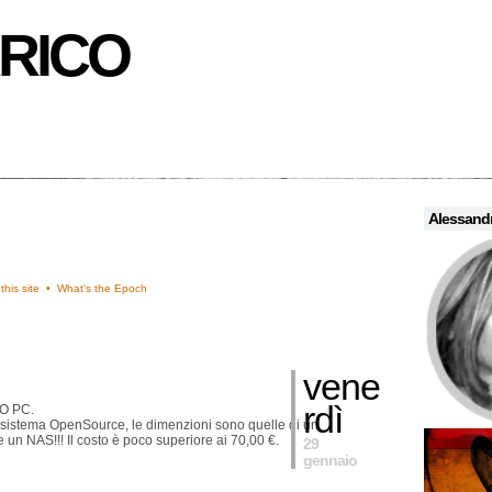
RICO
Alessandr
this site •
What's the Epoch
vene
rdì
O PC.
n sistema OpenSource, le dimenzioni sono quelle di un
 un NAS!!! Il costo è poco superiore ai 70,00 €.
29
gennaio