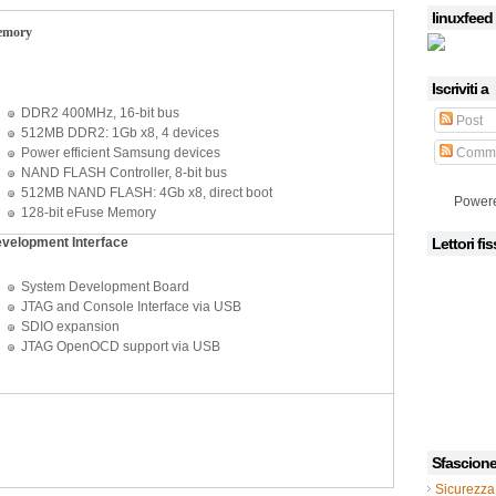
linuxfeed
emory
Iscriviti a
DDR2 400MHz, 16-bit bus
Post
512MB DDR2: 1Gb x8, 4 devices
Power efficient Samsung devices
Comme
NAND FLASH Controller, 8-bit bus
512MB NAND FLASH: 4Gb x8, direct boot
Power
128-bit eFuse Memory
velopment Interface
Lettori fis
System Development Board
JTAG and Console Interface via USB
SDIO expansion
JTAG OpenOCD support via USB
Sfascion
Sicurezza