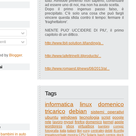
tutto. Avrebbe preferito non saperlo, continuare
ad essere uno di noi, ma non ha avuto scelta.
Dopo il primo ingenuo passo falso, è
precipitato. C'è solo una cosa che può fargli
vincere questa sfida contro il tempo: fermare il
'traghettatore'.
NIENTE PUO' UCCIDERE DI PIU', il primo
capitolo di un dittico.
nti
http://www.lbit-solution.it/landing/a...
ed by
Blogger
.
http://www.lafeltrinelli.it/products/...
si
http://www.romaest.it/news/08/2013/al...
Tags
informatica
linux
domenico
tricarico
debian
sistemi operativi
ubuntu
windows
tecnologia
script
google
rete
lavoro
mysql
firefox
domenico
kernel
apple
wordpress
vbox
virtualbox
bambini
compiz
e
fotografia
italia
italiani
libri
xorg
centralini
debiti
ifconfig
 bambini in auto
impattoverbale
mostra
CPU
Solaris
bash
centos
dock