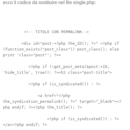
ecco il codice da sostituire nel file single.php:
<!-- TITOLO CON PERMALINK-->
<div id="post-<?php the_ID(); ?>" <?php if
(function_exists("post_class")) post_class(); else
print 'class="post"'; ?>>
<?php if (!get_post_meta($post->ID,
'hide_title', true)): ?><h2 class="post-title">
<?php if (is_syndicated()) : ?>
<a href="<?php
the_syndication_permalink(); ?>" target="_blank"><?
php endif; ?><?php the_title(); ?>
<?php if (is_syndicated()) : ?>
</a><?php endif; ?>