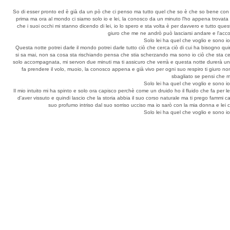
So di esser pronto ed è già da un pò che ci penso ma tutto quel che so è che so bene con l
prima ma ora al mondo ci siamo solo io e lei, la conosco da un minuto l'ho appena trovata 
che i suoi occhi mi stanno dicendo di lei, io lo spero e sta volta è per davvero e tutto qu
giuro che me ne andrò può lasciarsi andare e l'acco
Solo lei ha quel che voglio e sono i
Questa notte potrei darle il mondo potrei darle tutto ciò che cerca ciò di cui ha bisogno quin
si sa mai, non sa cosa sta rischiando pensa che stia scherzando ma sono io ciò che sta ce
solo accompagnata, mi servon due minuti ma ti assicuro che verrà e questa notte durerà un'et
fa prendere il volo, muoio, la conosco appena e già vivo per ogni suo respiro ti giuro n
sbagliato se pensi che m
Solo lei ha quel che voglio e sono i
Il mio intuito mi ha spinto e solo ora capisco perchè come un druido ho il fluido che fa per
d'aver vissuto e quindi lascio che la storia abbia il suo corso naturale ma ti prego fammi
suo profumo intriso dal suo sorriso ucciso ma io sarò con la mia donna e lei c
Solo lei ha quel che voglio e sono i