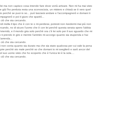
ei ma non capisco cosa intende fare dove vorrà arrivare. Non mi ha mai visto
e già l'ho perduta resta una sconosciuta, un mistero e chissà se è vero quel
esto perchè se puoi io so... può lasciarsi andare e l'accompagnerò e domani ti
mpagnerò e poi ti giuro che sparirò...
o ciò che sta cercando.
di molla il tipo che è con te o mi perderai, potresti non rivedermi mai più non
rcando, no di sicuro l'uomo che è con lei perchè questa serata spero l'abbia
ernità, e il mondo gira solo perchè ora c'è lei solo per il suo sguardo che mi
on ti prendo in giro e mentre l'ammiro mi accorgo quanto sia stupenda e hai
'arrenda...
o ciò che sta cercando.
 lei non conta quanto sia durato ma che sia stato qualcosa per cui vale la pena
 capire perchè sto male perchè so che domani io mi sveglierò e sarò ancor del
ol suo uomo visto che ho scoperto che è l'unica lei è la sola....
o ciò che sta cercando.