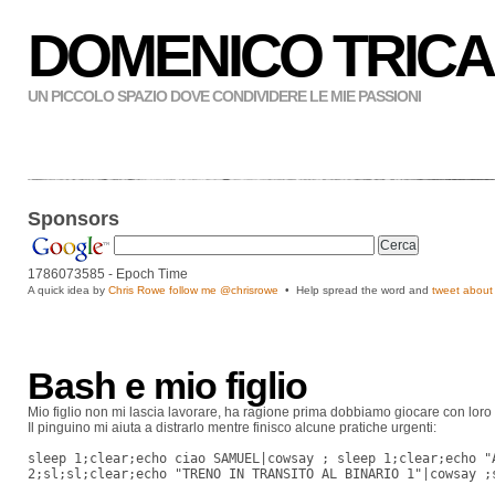
DOMENICO TRICA
UN PICCOLO SPAZIO DOVE CONDIVIDERE LE MIE PASSIONI
Sponsors
1786073586
- Epoch Time
A quick idea by
Chris Rowe follow me
@chrisrowe
• Help spread the word and
tweet about 
Bash e mio figlio
Mio figlio non mi lascia lavorare, ha ragione prima dobbiamo giocare con loro 
Il pinguino mi aiuta a distrarlo mentre finisco alcune pratiche urgenti:
sleep 1;clear;echo ciao SAMUEL|cowsay ; sleep 1;clear;echo "
2;sl;sl;clear;echo "TRENO IN TRANSITO AL BINARIO 1"|cowsay ;