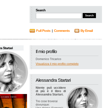
Search
Full Posts
|
Comments
By Email
a Startari
Il mio profilo
Domenico Tricarico
Visualizza il mio profilo completo
Alessandra Startari
Niente può uccidere
di più è il libro di
Alessandra Startari.
Tre cose troverai
dovunque: