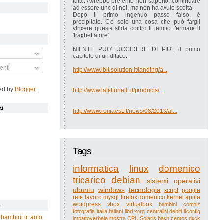
tutto. Avrebbe preferito non saperlo, continuare
ad essere uno di noi, ma non ha avuto scelta.
Dopo il primo ingenuo passo falso, è
precipitato. C'è solo una cosa che può fargli
vincere questa sfida contro il tempo: fermare il
'traghettatore'.
NIENTE PUO' UCCIDERE DI PIU', il primo
capitolo di un dittico.
nti
http://www.lbit-solution.it/landing/a...
ed by
Blogger
.
http://www.lafeltrinelli.it/products/...
si
http://www.romaest.it/news/08/2013/al...
Tags
informatica
linux
domenico
tricarico
debian
sistemi operativi
ubuntu
windows
tecnologia
script
google
rete
lavoro
mysql
firefox
domenico
kernel
apple
wordpress
vbox
virtualbox
bambini
compiz
e
fotografia
italia
italiani
libri
xorg
centralini
debiti
ifconfig
 bambini in auto
impattoverbale
mostra
CPU
Solaris
bash
centos
dock