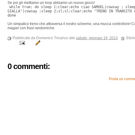
Se poi gli mettiamo un loop abbiamo un nuovo gioco!
while true; do sleep 1;clear;echo ciao SAMUEL|cowsay ; slee
GIALLA"|cowsay ;sleep 2;sl;sl;clear;echo "TRENO IN TRANSITO 
done
Un simpatico treno che attraversa il nostro schermo, una mucca controllore! C
magari con frasi randomiche.
Pubblicato da Domenico Tricarico alle
sabato, gennaio 19, 2013
Etich
0 commenti:
Posta un comm