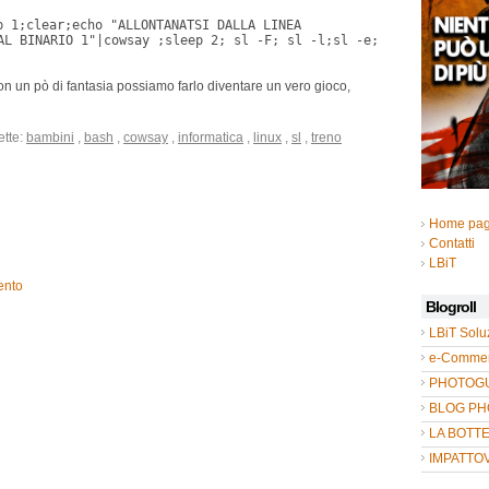
p 1;clear;echo "ALLONTANATSI DALLA LINEA
AL BINARIO 1"|cowsay ;sleep 2; sl -F; sl -l;sl -e;
on un pò di fantasia possiamo farlo diventare un vero gioco,
ette:
bambini
,
bash
,
cowsay
,
informatica
,
linux
,
sl
,
treno
Home pa
Contatti
LBiT
ento
Blogroll
LBiT Solu
e-Commer
PHOTOGUL
BLOG P
LA BOTT
IMPATTO