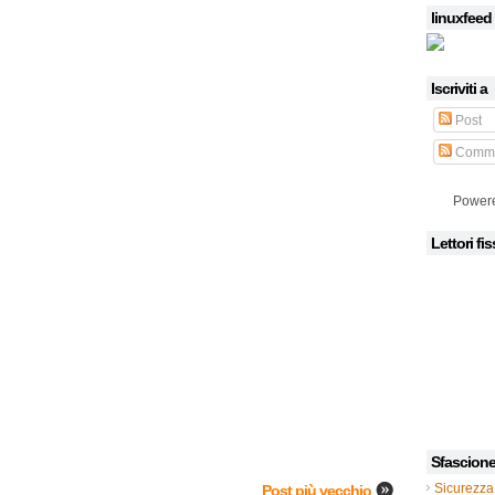
linuxfeed
Iscriviti a
Post
Comme
Power
Lettori fis
Sfascion
Sicurezza
Post più vecchio