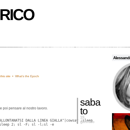
RICO
Alessandr
this site •
What's the Epoch
saba
to
e poi pensare al nostro lavoro.
19
ALLONTANATSI DALLA LINEA GIALLA"|cowsay ;sleep
gennaio
sleep 2; sl -F; sl -l;sl -e