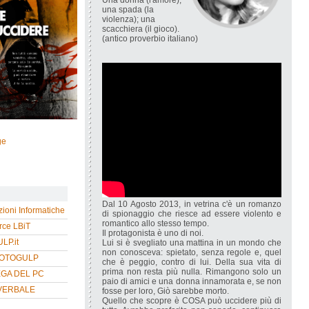
Una donna (l'amore);
una spada (la
violenza); una
scacchiera (il gioco).
(antico proverbio italiano)
ge
Dal 10 Agosto 2013, in vetrina c'è un romanzo
zioni Informatiche
di spionaggio che riesce ad essere violento e
romantico allo stesso tempo.
ce LBiT
Il protagonista è uno di noi.
P.it
Lui si è svegliato una mattina in un mondo che
non conosceva: spietato, senza regole e, quel
HOTOGULP
che è peggio, contro di lui. Della sua vita di
prima non resta più nulla. Rimangono solo un
EGA DEL PC
paio di amici e una donna innamorata e, se non
VERBALE
fosse per loro, Giò sarebbe morto.
Quello che scopre è COSA può uccidere più di