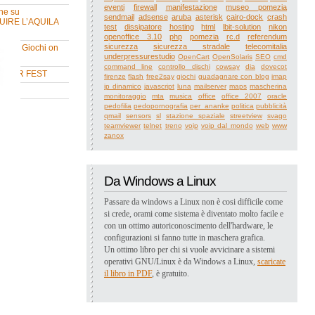
eventi
firewall
manifestazione
museo pomezia
ne su
sendmail
adsense
aruba
asterisk
cairo-dock
crash
UIRE L’AQUILA
test
dissipatore
hosting
html
lbit-solution
nikon
openoffice 3.10
php
pomezia
rc.d
referendum
sicurezza
sicurezza stradale
telecomitalia
ne su Giochi on
underpressurestudio
OpenCart
OpenSolaris
SEO
cmd
command line
controllo dischi
cowsay
dia
dovecot
MMER FEST
firenze
flash
free2say
giochi
guadagnare con blog
imap
ip dinamico
javascript
luna
mailserver
maps
mascherina
va
monitoraggio
mta
musica
office
office 2007
oracle
pedofilia
pedopornografia
per_ananke
politica
pubblicità
qmail
sensors
sl
stazione spaziale
streetview
svago
teamviewer
telnet
treno
voip
voip dal mondo
web
www
zanox
Da Windows a Linux
Passare da windows a Linux non è cosi difficile come
si crede, orami come sistema è diventato molto facile e
con un ottimo autoriconoscimento dell'hardware, le
configurazioni si fanno tutte in maschera grafica.
Un ottimo libro per chi si vuole avvicinare a sistemi
operativi GNU/Linux è da Windows a Linux,
scaricate
il libro in PDF
, è gratuito.