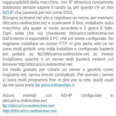
raggiungibilità della macchina, con IP dinamico ovviamnete
dobbiamo sempre sapere il nostro ip, per questo c'è un tool
NO IP
che lavorerà per noi come DNS.
Bisogna iscriversi nel sito e registrare un nome, per esempio
dtricarico.redirectme.net e scaricaere il tool, installarlo sulla
macchina alla quale si vuole accedere e il gioco è fatto.
Ogni volta che voi chiederete dtricarico.redirectme.net
dall'esterno vi risponderà il PC che voi avete configurato. Se
vogliamo installare un server FTP in giro perla rete ce ne
sono molti gratuiti, una volta installato e configurato basterà
poi andare su ftp://dtricarico.redirectme.net se invece
installiamo apache o un server web basterà mettere sul
broswer http://dtricarico.redirectme.net
Un modo gratuito per crearsi un server e gestirlo come
vogliamo noi, senza vincoli contrattuali. Per avviare i server
ci sono molti programmi free in giro per la rete, quelli usati
da me sono presi da
www.tuttoperilpc.it
Alcuni esempi con NO-IP configurato si
dtricarico.redirectme.net
ftp://dtricarico.redirectme.net
http://dtricarico.redirectme.net