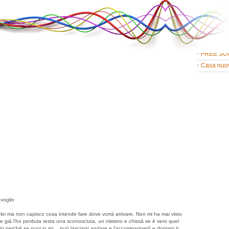
Discussio
RICOSTR
GRATIS
Discussio
line
FREE SU
Casa nuo
 voglio
ei ma non capisco cosa intende fare dove vorrà arrivare. Non mi ha mai visto
e già l'ho perduta resta una sconosciuta, un mistero e chissà se è vero quel
esto perchè se puoi io so... può lasciarsi andare e l'accompagnerò e domani ti