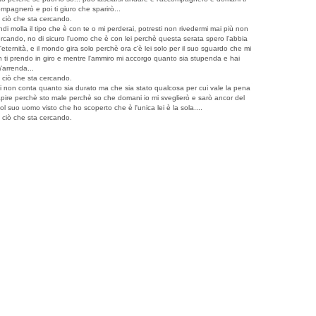
mpagnerò e poi ti giuro che sparirò...
o ciò che sta cercando.
di molla il tipo che è con te o mi perderai, potresti non rivedermi mai più non
rcando, no di sicuro l'uomo che è con lei perchè questa serata spero l'abbia
ernità, e il mondo gira solo perchè ora c'è lei solo per il suo sguardo che mi
on ti prendo in giro e mentre l'ammiro mi accorgo quanto sia stupenda e hai
'arrenda...
o ciò che sta cercando.
 lei non conta quanto sia durato ma che sia stato qualcosa per cui vale la pena
 capire perchè sto male perchè so che domani io mi sveglierò e sarò ancor del
ol suo uomo visto che ho scoperto che è l'unica lei è la sola....
o ciò che sta cercando.