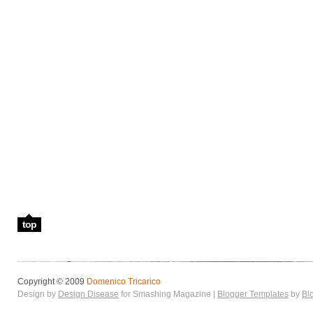
top
Copyright © 2009
Domenico Tricarico
Design by
Design Disease
for Smashing Magazine |
Blogger Templates
by
Bl