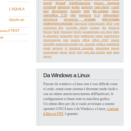
eventi
firewall
manifestazione
museo pomezia
ne su
sendmail
adsense
aruba
asterisk
cairo-dock
crash
UIRE L’AQUILA
test
dissipatore
hosting
html
lbit-solution
nikon
openoffice 3.10
php
pomezia
rc.d
referendum
sicurezza
sicurezza stradale
telecomitalia
ne su Giochi on
underpressurestudio
OpenCart
OpenSolaris
SEO
cmd
command line
controllo dischi
cowsay
dia
dovecot
MMER FEST
firenze
flash
free2say
giochi
guadagnare con blog
imap
ip dinamico
javascript
luna
mailserver
maps
mascherina
va
monitoraggio
mta
musica
office
office 2007
oracle
pedofilia
pedopornografia
per_ananke
politica
pubblicità
qmail
sensors
sl
stazione spaziale
streetview
svago
teamviewer
telnet
treno
voip
voip dal mondo
web
www
zanox
Da Windows a Linux
Passare da windows a Linux non è cosi difficile come
si crede, orami come sistema è diventato molto facile e
con un ottimo autoriconoscimento dell'hardware, le
configurazioni si fanno tutte in maschera grafica.
Un ottimo libro per chi si vuole avvicinare a sistemi
operativi GNU/Linux è da Windows a Linux,
scaricate
il libro in PDF
, è gratuito.