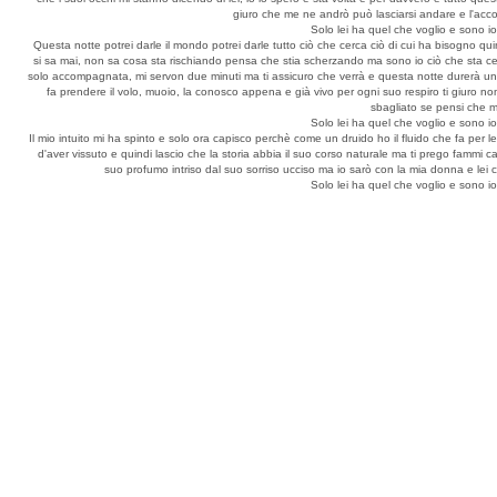
giuro che me ne andrò può lasciarsi andare e l'acco
Solo lei ha quel che voglio e sono i
Questa notte potrei darle il mondo potrei darle tutto ciò che cerca ciò di cui ha bisogno quin
si sa mai, non sa cosa sta rischiando pensa che stia scherzando ma sono io ciò che sta ce
solo accompagnata, mi servon due minuti ma ti assicuro che verrà e questa notte durerà un'et
fa prendere il volo, muoio, la conosco appena e già vivo per ogni suo respiro ti giuro n
sbagliato se pensi che m
Solo lei ha quel che voglio e sono i
Il mio intuito mi ha spinto e solo ora capisco perchè come un druido ho il fluido che fa per
d'aver vissuto e quindi lascio che la storia abbia il suo corso naturale ma ti prego fammi
suo profumo intriso dal suo sorriso ucciso ma io sarò con la mia donna e lei c
Solo lei ha quel che voglio e sono i