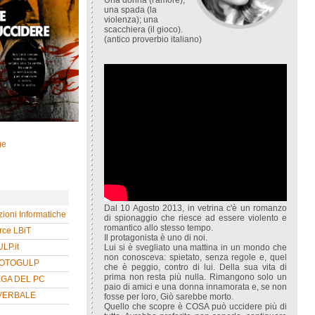
Una donna (l'amore);
una spada (la
violenza); una
scacchiera (il gioco).
(antico proverbio italiano)
ge
Dal 10 Agosto 2013, in vetrina c'è un romanzo
zioni Informatiche
di spionaggio che riesce ad essere violento e
romantico allo stesso tempo.
ce LBiT
Il protagonista è uno di noi.
P.it
Lui si è svegliato una mattina in un mondo che
non conosceva: spietato, senza regole e, quel
HOTOGULP
che è peggio, contro di lui. Della sua vita di
prima non resta più nulla. Rimangono solo un
EGA DEL PC
paio di amici e una donna innamorata e, se non
VERBALE
fosse per loro, Giò sarebbe morto.
Quello che scopre è COSA può uccidere più di