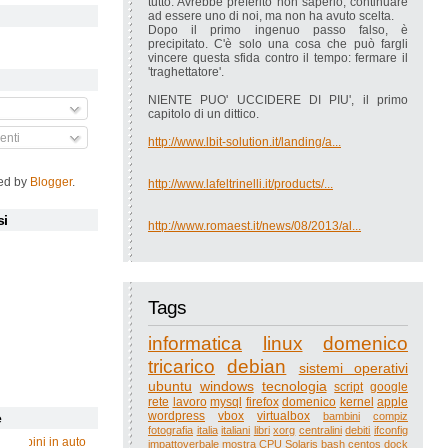
tutto. Avrebbe preferito non saperlo, continuare
ad essere uno di noi, ma non ha avuto scelta.
Dopo il primo ingenuo passo falso, è
precipitato. C'è solo una cosa che può fargli
vincere questa sfida contro il tempo: fermare il
'traghettatore'.
NIENTE PUO' UCCIDERE DI PIU', il primo
capitolo di un dittico.
nti
http://www.lbit-solution.it/landing/a...
ed by
Blogger
.
http://www.lafeltrinelli.it/products/...
si
http://www.romaest.it/news/08/2013/al...
Tags
informatica
linux
domenico
tricarico
debian
sistemi operativi
ubuntu
windows
tecnologia
script
google
rete
lavoro
mysql
firefox
domenico
kernel
apple
wordpress
vbox
virtualbox
bambini
compiz
e
fotografia
italia
italiani
libri
xorg
centralini
debiti
ifconfig
 bambini in auto
impattoverbale
mostra
CPU
Solaris
bash
centos
dock