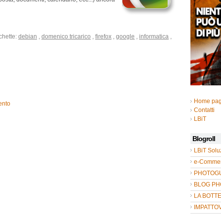
chette:
debian
,
domenico tricarico
,
firefox
,
google
,
informatica
,
Home pa
ento
Contatti
LBiT
Blogroll
LBiT Solu
e-Commer
PHOTOGUL
BLOG P
LA BOTT
IMPATTO