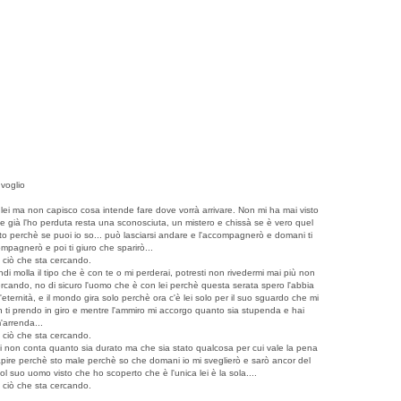
 voglio
ei ma non capisco cosa intende fare dove vorrà arrivare. Non mi ha mai visto
e già l'ho perduta resta una sconosciuta, un mistero e chissà se è vero quel
esto perchè se puoi io so... può lasciarsi andare e l'accompagnerò e domani ti
mpagnerò e poi ti giuro che sparirò...
o ciò che sta cercando.
di molla il tipo che è con te o mi perderai, potresti non rivedermi mai più non
rcando, no di sicuro l'uomo che è con lei perchè questa serata spero l'abbia
ernità, e il mondo gira solo perchè ora c'è lei solo per il suo sguardo che mi
on ti prendo in giro e mentre l'ammiro mi accorgo quanto sia stupenda e hai
'arrenda...
o ciò che sta cercando.
 lei non conta quanto sia durato ma che sia stato qualcosa per cui vale la pena
 capire perchè sto male perchè so che domani io mi sveglierò e sarò ancor del
ol suo uomo visto che ho scoperto che è l'unica lei è la sola....
o ciò che sta cercando.