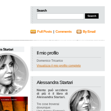
Search
Full Posts
|
Comments
By Email
a Startari
Il mio profilo
Domenico Tricarico
Visualizza il mio profilo completo
Alessandra Startari
Niente può uccidere
di più è il libro di
Alessandra Startari.
Tre cose troverai
dovunque: