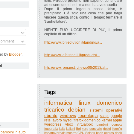
tutto. Avrebbe preferito non saperlo, continuare
ad essere uno di noi, ma non ha avuto scelta.
Dopo il primo ingenuo passo falso, è
precipitato. C'è solo una cosa che può fargli
vincere questa sfida contro il tempo: fermare il
'traghettatore'.
NIENTE PUO' UCCIDERE DI PIU', il primo
capitolo di un dittico.
 commenti
http://www.lbit-solution.it/landing/a...
ed by
Blogger
.
http://www.lafeltrinelli.it/products/...
si
http://www.romaest.it/news/08/2013/al...
Tags
informatica
linux
domenico
tricarico
debian
sistemi operativi
ubuntu
windows
tecnologia
script
google
rete
lavoro
mysql
firefox
domenico
kernel
apple
wordpress
vbox
virtualbox
bambini
compiz
e
fotografia
italia
italiani
libri
xorg
centralini
debiti
ifconfig
 bambini in auto
impattoverbale
mostra
CPU
Solaris
bash
centos
dock