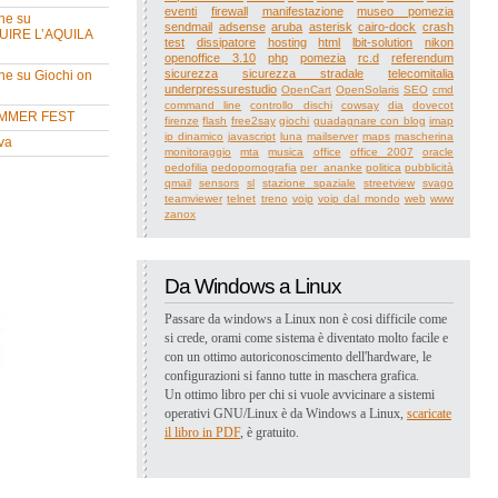
eventi
firewall
manifestazione
museo pomezia
ne su
sendmail
adsense
aruba
asterisk
cairo-dock
crash
UIRE L’AQUILA
test
dissipatore
hosting
html
lbit-solution
nikon
openoffice 3.10
php
pomezia
rc.d
referendum
sicurezza
sicurezza stradale
telecomitalia
ne su Giochi on
underpressurestudio
OpenCart
OpenSolaris
SEO
cmd
command line
controllo dischi
cowsay
dia
dovecot
MMER FEST
firenze
flash
free2say
giochi
guadagnare con blog
imap
ip dinamico
javascript
luna
mailserver
maps
mascherina
va
monitoraggio
mta
musica
office
office 2007
oracle
pedofilia
pedopornografia
per_ananke
politica
pubblicità
qmail
sensors
sl
stazione spaziale
streetview
svago
teamviewer
telnet
treno
voip
voip dal mondo
web
www
zanox
Da Windows a Linux
Passare da windows a Linux non è cosi difficile come
si crede, orami come sistema è diventato molto facile e
con un ottimo autoriconoscimento dell'hardware, le
configurazioni si fanno tutte in maschera grafica.
Un ottimo libro per chi si vuole avvicinare a sistemi
operativi GNU/Linux è da Windows a Linux,
scaricate
il libro in PDF
, è gratuito.