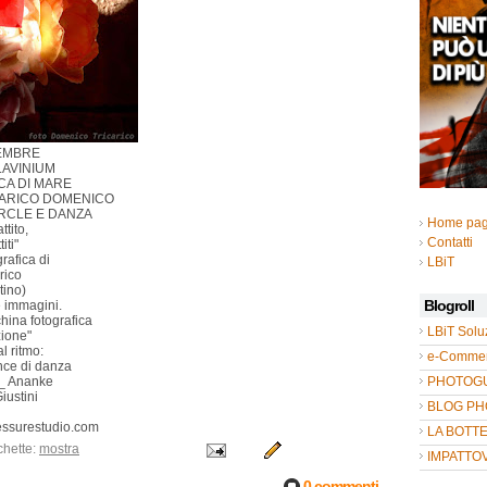
EMBRE
LAVINIUM
ICA DI MARE
CARICO DOMENICO
RCLE E DANZA
Home pa
ttito,
Contatti
iti"
rafica di
LBiT
rico
tino)
Blogroll
e immagini.
china fotografica
LBiT Solu
ione"
l ritmo:
e-Commer
nce di danza
 _ Ananke
PHOTOGUL
iustini
BLOG P
ssurestudio.com
LA BOTT
chette:
mostra
IMPATTO
0 commenti