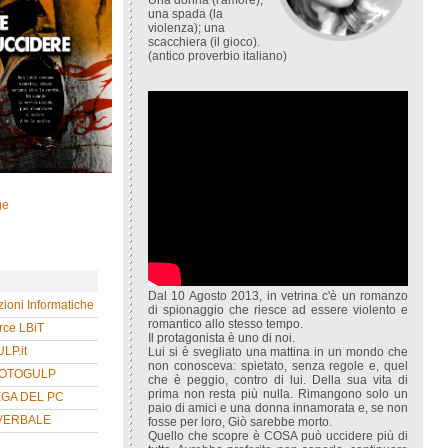
Una donna (l'amore);
una spada (la
violenza); una
scacchiera (il gioco).
(antico proverbio italiano)
ge
Dal 10 Agosto 2013, in vetrina c'è un romanzo
zioni Informatiche
di spionaggio che riesce ad essere violento e
romantico allo stesso tempo.
ce LBiT
Il protagonista è uno di noi.
P.it
Lui si è svegliato una mattina in un mondo che
non conosceva: spietato, senza regole e, quel
HOTOGULP
che è peggio, contro di lui. Della sua vita di
prima non resta più nulla. Rimangono solo un
EGA DEL PC
paio di amici e una donna innamorata e, se non
VERBALE
fosse per loro, Giò sarebbe morto.
Quello che scopre è COSA può uccidere più di