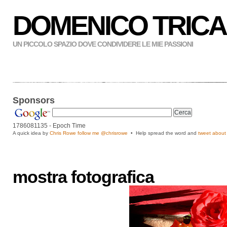
DOMENICO TRICA
UN PICCOLO SPAZIO DOVE CONDIVIDERE LE MIE PASSIONI
Sponsors
1786081136
- Epoch Time
A quick idea by
Chris Rowe follow me
@chrisrowe
• Help spread the word and
tweet about 
mostra fotografica