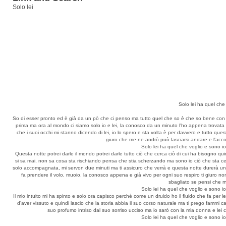
Solo lei
Solo lei ha quel che
So di esser pronto ed è già da un pò che ci penso ma tutto quel che so è che so bene con l
prima ma ora al mondo ci siamo solo io e lei, la conosco da un minuto l'ho appena trovata 
che i suoi occhi mi stanno dicendo di lei, io lo spero e sta volta è per davvero e tutto qu
giuro che me ne andrò può lasciarsi andare e l'acco
Solo lei ha quel che voglio e sono i
Questa notte potrei darle il mondo potrei darle tutto ciò che cerca ciò di cui ha bisogno quin
si sa mai, non sa cosa sta rischiando pensa che stia scherzando ma sono io ciò che sta ce
solo accompagnata, mi servon due minuti ma ti assicuro che verrà e questa notte durerà un'et
fa prendere il volo, muoio, la conosco appena e già vivo per ogni suo respiro ti giuro n
sbagliato se pensi che m
Solo lei ha quel che voglio e sono i
Il mio intuito mi ha spinto e solo ora capisco perchè come un druido ho il fluido che fa per
d'aver vissuto e quindi lascio che la storia abbia il suo corso naturale ma ti prego fammi
suo profumo intriso dal suo sorriso ucciso ma io sarò con la mia donna e lei c
Solo lei ha quel che voglio e sono i