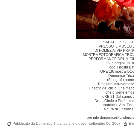
SABATO 15 SETT
PRESSO IL MUSEO 
DI POMEZIA, VIA PRAT
MOSTRA FOTOGRAFICA:TRI
PERFORMANCE DRUM CI
"Alle origini un Ba
oggi i nostri Batt
ORE 19: mostra fotog
Domenico Trica
(Fotografo pome
"Emozioni attraverso l
il battito del clic di una mac
che diviene emoz
oRE 21 Dal suono a
Drum Circle e Performa
Laboratorio Ass. Per
a cura di Cristian G
per info domenico@underpre
Pubblicato da Domenico Tricarico alle
giovedì, settembre 06, 2007
Eti