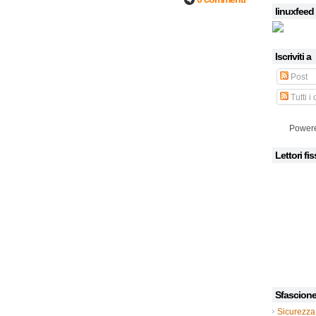
linuxfeed
Iscriviti a
Post
Tutti i
Power
Lettori fis
Sfascion
Sicurezza