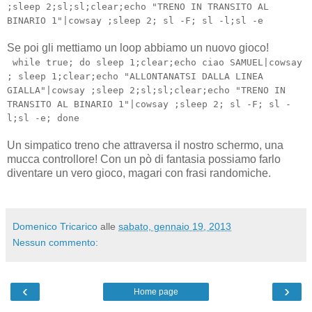
;sleep 2;sl;sl;clear;echo "TRENO IN TRANSITO AL
BINARIO 1"|cowsay ;sleep 2; sl -F; sl -l;sl -e
Se poi gli mettiamo un loop abbiamo un nuovo gioco!
while true; do sleep 1;clear;echo ciao SAMUEL|cowsay
; sleep 1;clear;echo "ALLONTANATSI DALLA LINEA
GIALLA"|cowsay ;sleep 2;sl;sl;clear;echo "TRENO IN
TRANSITO AL BINARIO 1"|cowsay ;sleep 2; sl -F; sl -
l;sl -e; done
Un simpatico treno che attraversa il nostro schermo, una
mucca controllore! Con un pò di fantasia possiamo farlo
diventare un vero gioco, magari con frasi randomiche.
Domenico Tricarico
alle
sabato, gennaio 19, 2013
Nessun commento:
‹
›
Home page