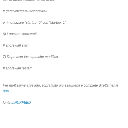
# gedit /etc/default/shorewall
e rimpiazzare "startup=0" con "startup=1"
6) Lanciare shorewall:
# shorewall start
7) Dopo aver fatto qualche modifica:
# shorewall restart
Per moltissime altre info, soprattutto più esaurienti e complete direttamente
qua
.
fonte
LINUXFEED