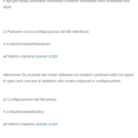
# apt-get install shorewall shorewall-common shorewall-shell shorewall-doc
dash
1) Partiamo con la configurazione del file interfaces:
# vi /etc/shorewall/interfaces
all’interno copiamo
questo script
Attenzione:Se al posto del router abbiamo un modem cambiare eth0 con ppp0.
In ogni caso cercare di adattarlo alle nostre esigenze e configurazione.
2) Configurazione del file policy:
# vi /etc/shorewall/policy
all’interno copiamo
questo script