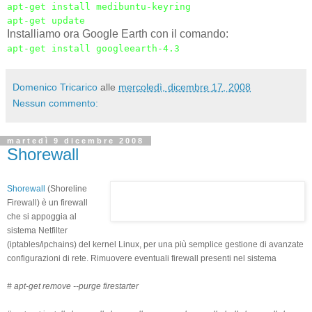
apt-get install medibuntu-keyring
apt-get update
Installiamo ora Google Earth con il comando:
apt-get install googleearth-4.3
Domenico Tricarico
alle
mercoledì, dicembre 17, 2008
Nessun commento:
martedì 9 dicembre 2008
Shorewall
Shorewall
(Shoreline
Firewall) è un firewall
che si appoggia al
sistema Netfilter
(iptables/ipchains) del kernel Linux, per una più semplice gestione di avanzate
configurazioni di rete. Rimuovere eventuali firewall presenti nel sistema
# apt-get remove --purge firestarter