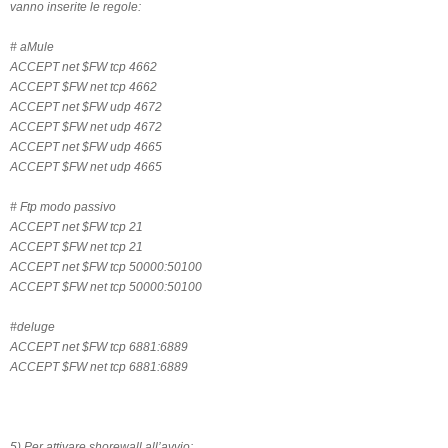
vanno inserite le regole:
# aMule
ACCEPT net $FW tcp 4662
ACCEPT $FW net tcp 4662
ACCEPT net $FW udp 4672
ACCEPT $FW net udp 4672
ACCEPT net $FW udp 4665
ACCEPT $FW net udp 4665
# Ftp modo passivo
ACCEPT net $FW tcp 21
ACCEPT $FW net tcp 21
ACCEPT net $FW tcp 50000:50100
ACCEPT $FW net tcp 50000:50100
#deluge
ACCEPT net $FW tcp 6881:6889
ACCEPT $FW net tcp 6881:6889
5) Per attivare shorewall all’avvio: