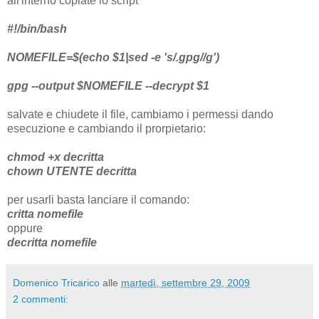
all'interno copiate lo script
#!/bin/bash
NOMEFILE=$(echo $1|sed -e 's/.gpg//g')
gpg --output $NOMEFILE --decrypt $1
salvate e chiudete il file, cambiamo i permessi dando
esecuzione e cambiando il prorpietario:
chmod +x decritta
chown UTENTE decritta
per usarli basta lanciare il comando:
critta nomefile
oppure
decritta nomefile
Domenico Tricarico
alle
martedì, settembre 29, 2009
2 commenti: