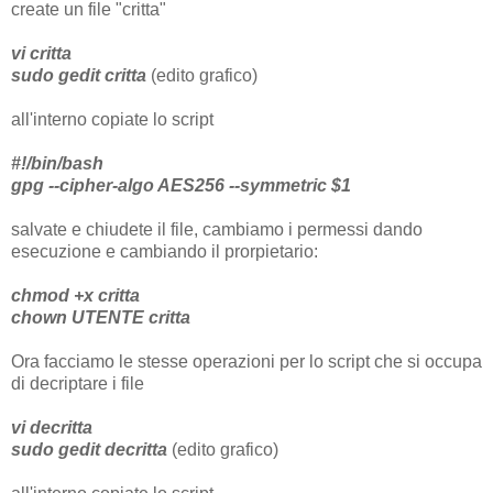
create un file "critta"
vi critta
sudo gedit critta
(edito grafico)
all'interno copiate lo script
#!/bin/bash
gpg --cipher-algo AES256 --symmetric $1
salvate e chiudete il file, cambiamo i permessi dando
esecuzione e cambiando il prorpietario:
chmod +x critta
chown UTENTE critta
Ora facciamo le stesse operazioni per lo script che si occupa
di decriptare i file
vi decritta
sudo gedit decritta
(edito grafico)