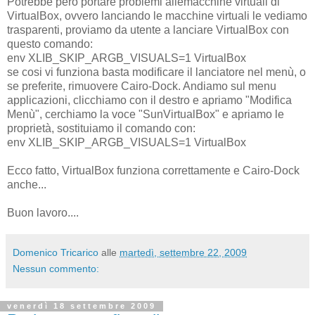
Potrebbe però portare problemi allemacchine virtuali di
VirtualBox, ovvero lanciando le macchine virtuali le vediamo
trasparenti, proviamo da utente a lanciare VirtualBox con
questo comando:
env XLIB_SKIP_ARGB_VISUALS=1 VirtualBox
se cosi vi funziona basta modificare il lanciatore nel menù, o
se preferite, rimuovere Cairo-Dock. Andiamo sul menu
applicazioni, clicchiamo con il destro e apriamo "Modifica
Menù", cerchiamo la voce "SunVirtualBox" e apriamo le
proprietà, sostituiamo il comando con:
env XLIB_SKIP_ARGB_VISUALS=1 VirtualBox
Ecco fatto, VirtualBox funziona correttamente e Cairo-Dock
anche...
Buon lavoro....
Domenico Tricarico
alle
martedì, settembre 22, 2009
Nessun commento:
venerdì 18 settembre 2009