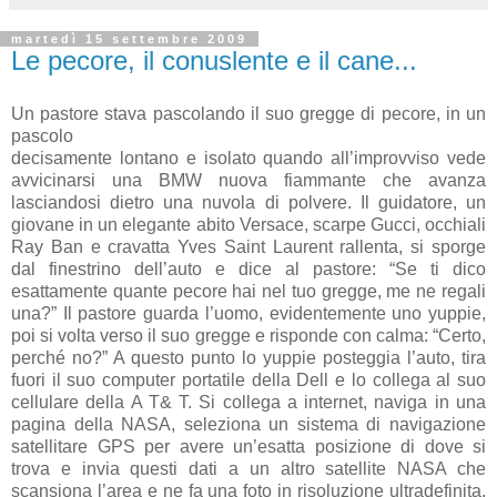
martedì 15 settembre 2009
Le pecore, il conuslente e il cane...
Un pastore stava pascolando il suo gregge di pecore, in un
pascolo
decisamente lontano e isolato quando all’improvviso vede
avvicinarsi una BMW nuova fiammante che avanza
lasciandosi dietro una nuvola di polvere.
Il guidatore, un
giovane in un elegante abito Versace, scarpe Gucci, occhiali
Ray Ban e cravatta Yves Saint Laurent rallenta, si sporge
dal finestrino dell’auto e dice al pastore: “Se ti dico
esattamente quante pecore hai nel tuo gregge, me ne regali
una?” Il pastore guarda l’uomo, evidentemente uno yuppie,
poi si volta verso il suo gregge e risponde con calma: “Certo,
perché no?” A questo punto lo yuppie posteggia l’auto, tira
fuori il suo computer portatile della Dell e lo collega al suo
cellulare della A T& T. Si collega a internet, naviga in una
pagina della NASA, seleziona un sistema di navigazione
satellitare GPS per avere un’esatta posizione di dove si
trova e invia questi dati a un altro satellite NASA che
scansiona l’area e ne fa una foto in risoluzione ultradefinita.