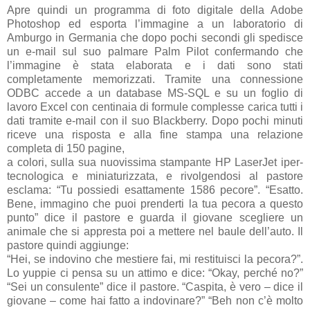
Apre quindi un programma di foto digitale della Adobe
Photoshop ed esporta l’immagine a un laboratorio di
Amburgo in Germania che dopo pochi secondi gli spedisce
un e-mail sul suo palmare Palm Pilot confermando che
l’immagine è stata elaborata e i dati sono stati
completamente memorizzati. Tramite una connessione
ODBC accede a un database MS-SQL e su un foglio di
lavoro Excel con centinaia di formule complesse carica tutti i
dati tramite e-mail con il suo Blackberry. Dopo pochi minuti
riceve una risposta e alla fine stampa una relazione
completa di 150 pagine,
a colori, sulla sua nuovissima stampante HP LaserJet iper-
tecnologica e miniaturizzata, e rivolgendosi al pastore
esclama: “Tu possiedi esattamente 1586 pecore”. “Esatto.
Bene, immagino che puoi prenderti la tua pecora a questo
punto” dice il pastore e guarda il giovane scegliere un
animale che si appresta poi a mettere nel baule dell’auto. Il
pastore quindi aggiunge:
“Hei, se indovino che mestiere fai, mi restituisci la pecora?”.
Lo yuppie ci pensa su un attimo e dice: “Okay, perché no?”
“Sei un consulente” dice il pastore. “Caspita, è vero – dice il
giovane – come hai fatto a indovinare?” “Beh non c’è molto