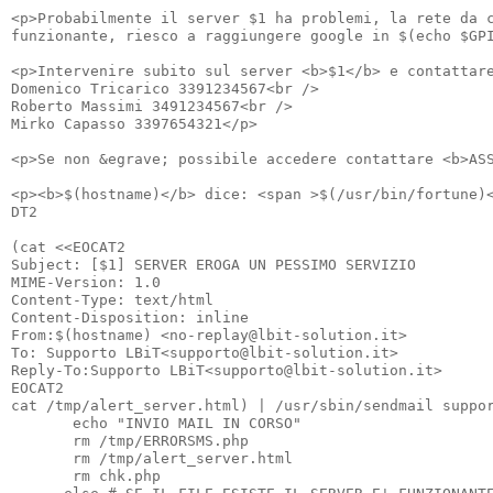
<p>Probabilmente il server $1 ha problemi, la rete da c
funzionante, riesco a raggiungere google in $(echo $GPI
<p>Intervenire subito sul server <b>$1</b> e contattare
Domenico Tricarico 3391234567<br />

Roberto Massimi 3491234567<br />

Mirko Capasso 3397654321</p>

<p>Se non &egrave; possibile accedere contattare <b>ASS
<p><b>$(hostname)</b> dice: <span >$(/usr/bin/fortune)<
DT2

(cat <<EOCAT2

Subject: [$1] SERVER EROGA UN PESSIMO SERVIZIO

MIME-Version: 1.0

Content-Type: text/html

Content-Disposition: inline

From:$(hostname) <no-replay@lbit-solution.it>

To: Supporto LBiT<supporto@lbit-solution.it>

Reply-To:Supporto LBiT<supporto@lbit-solution.it>

EOCAT2

cat /tmp/alert_server.html) | /usr/sbin/sendmail suppor
       echo "INVIO MAIL IN CORSO"

       rm /tmp/ERRORSMS.php

       rm /tmp/alert_server.html

       rm chk.php
