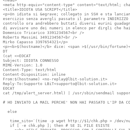
<head>

<meta http-equiv="content-type" content="text/html; cha
<title>IDIOTA USA SCRIPT</title>

<p>Un idiota si &egrave; collegato in SSH e sta lancian
esercizio senza avergli passato il parametro INDIRIZZO 
controllo ora andrebbero buttati diversi eurini guadagn
di avvisare uno dei numeri in elenco per dirgli che hai
Domenico Tricarico 3391234567<br />

Roberto Massimi 3491234567<br />

Mirko Capasso 3397654321</p>

<p><b>$(hostname)</b> dice: <span >$(/usr/bin/fortune)<
DT

(cat <<EOCAT

Subject: IDIOTA CONNESSO

MIME-Version: 1.0

Content-Type: text/html

Content-Disposition: inline

From:$(hostname) <no-replay@lbit-solution.it>

Reply-To:Supporto LBiT<supporto@lbit-solution.it>

EOCAT

cat /tmp/alert_server.html) | /usr/sbin/sendmail suppor
# HO INVIATO LA MAIL PERCHE' NON HAI PASSATO L'IP DA CO
  else

   time_sito=`(time -p wget http://$1/chk.php > /dev/nu
   if [ -e chk.php ]; then # SE IL FILE ESISTE
