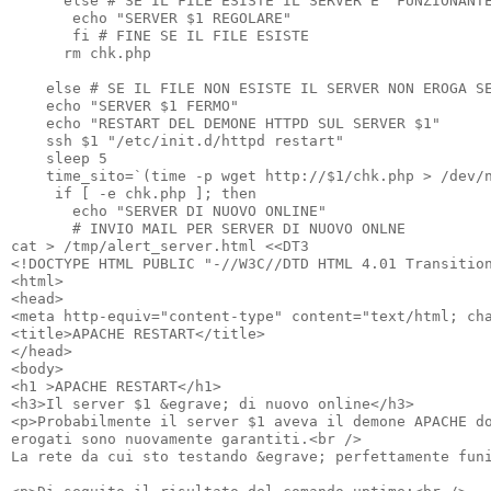
      else # SE IL FILE ESISTE IL SERVER E' FUNZIONANTE
       echo "SERVER $1 REGOLARE"

       fi # FINE SE IL FILE ESISTE

      rm chk.php

    else # SE IL FILE NON ESISTE IL SERVER NON EROGA SE
    echo "SERVER $1 FERMO"

    echo "RESTART DEL DEMONE HTTPD SUL SERVER $1"

    ssh $1 "/etc/init.d/httpd restart"

    sleep 5

    time_sito=`(time -p wget http://$1/chk.php > /dev/n
     if [ -e chk.php ]; then

       echo "SERVER DI NUOVO ONLINE"

       # INVIO MAIL PER SERVER DI NUOVO ONLNE

cat > /tmp/alert_server.html <<DT3

<!DOCTYPE HTML PUBLIC "-//W3C//DTD HTML 4.01 Transition
<html>

<head>

<meta http-equiv="content-type" content="text/html; cha
<title>APACHE RESTART</title>

</head>

<body>

<h1 >APACHE RESTART</h1>

<h3>Il server $1 &egrave; di nuovo online</h3>

<p>Probabilmente il server $1 aveva il demone APACHE do
erogati sono nuovamente garantiti.<br />

La rete da cui sto testando &egrave; perfettamente funi