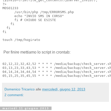
\$invio=trim(file_get_contents(\$server_invio));

?>

MOSO1233

      /usr/bin/php /tmp/ERRORSMS.php

      echo "INVIO SMS IN CORSO"

      fi # CHIUDO SE ESISTE

    fi

  fi

fi

Per finire mettiamo lo script in crontab:
02,12,22,32,42,52 * * * * /media/backup/check_server.sh
03,13,23,33,43,53 * * * * /media/backup/check_server.sh
04,14,24,34,44,54 * * * * /media/backup/check_server.sh
Domenico Tricarico
alle
mercoledì, giugno 12, 2013
2 commenti:
martedì 11 giugno 2013