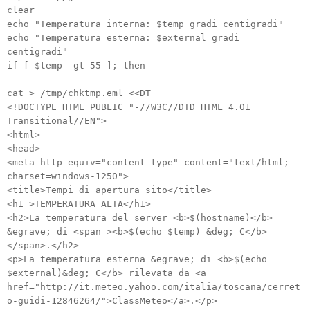
clear
echo "Temperatura interna: $temp gradi centigradi"
echo "Temperatura esterna: $external gradi
centigradi"
if [ $temp -gt 55 ]; then
cat > /tmp/chktmp.eml <<DT
<!DOCTYPE HTML PUBLIC "-//W3C//DTD HTML 4.01
Transitional//EN">
<html>
<head>
<meta http-equiv="content-type" content="text/html;
charset=windows-1250">
<title>Tempi di apertura sito</title>
<h1 >TEMPERATURA ALTA</h1>
<h2>La temperatura del server <b>$(hostname)</b>
&egrave; di <span ><b>$(echo $temp) &deg; C</b>
</span>.</h2>
<p>La temperatura esterna &egrave; di <b>$(echo
$external)&deg; C</b> rilevata da <a
href="http://it.meteo.yahoo.com/italia/toscana/cerret
o-guidi-12846264/">ClassMeteo</a>.</p>