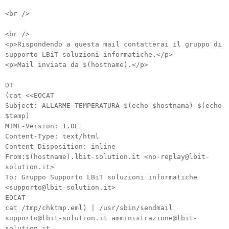
<br />
<br />
<p>Rispondendo a questa mail contatterai il gruppo di
supporto LBiT soluzioni informatiche.</p>
<p>Mail inviata da $(hostname).</p>
DT
(cat <<EOCAT
Subject: ALLARME TEMPERATURA $(echo $hostnama) $(echo
$temp)
MIME-Version: 1.0E
Content-Type: text/html
Content-Disposition: inline
From:$(hostname).lbit-solution.it <no-replay@lbit-
solution.it>
To: Gruppo Supporto LBiT soluzioni informatiche
<supporto@lbit-solution.it>
EOCAT
cat /tmp/chktmp.eml) | /usr/sbin/sendmail
supporto@lbit-solution.it amministrazione@lbit-
solution.it