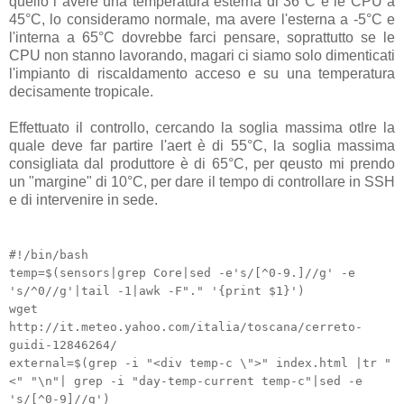
quello i avere una temperatura esterna di 36°C e le CPU a
45°C, lo consideramo normale, ma avere l'esterna a -5°C e
l'interna a 65°C dovrebbe farci pensare, soprattutto se le
CPU non stanno lavorando, magari ci siamo solo dimenticati
l'impianto di riscaldamento acceso e su una temperatura
decisamente tropicale.
Effettuato il controllo, cercando la soglia massima otlre la
quale deve far partire l'aert è di 55°C, la soglia massima
consigliata dal produttore è di 65°C, per qeusto mi prendo
un "margine" di 10°C, per dare il tempo di controllare in SSH
e di intervenire in sede.
#!/bin/bash
temp=$(sensors|grep Core|sed -e's/[^0-9.]//g' -e
's/^0//g'|tail -1|awk -F"." '{print $1}')
wget
http://it.meteo.yahoo.com/italia/toscana/cerreto-
guidi-12846264/
external=$(grep -i "<div temp-c \">" index.html |tr "
<" "\n"| grep -i "day-temp-current temp-c"|sed -e
's/[^0-9]//g')