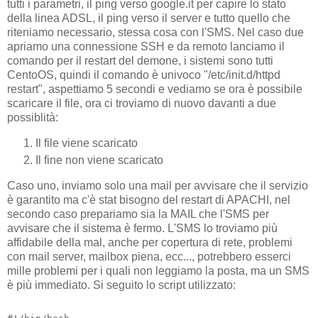
tutti i parametri, il ping verso google.it per capire lo stato
della linea ADSL, il ping verso il server e tutto quello che
riteniamo necessario, stessa cosa con l'SMS. Nel caso due
apriamo una connessione SSH e da remoto lanciamo il
comando per il restart del demone, i sistemi sono tutti
CentoOS, quindi il comando è univoco "/etc/init.d/httpd
restart", aspettiamo 5 secondi e vediamo se ora è possibile
scaricare il file, ora ci troviamo di nuovo davanti a due
possiblità:
Il file viene scaricato
Il fine non viene scaricato
Caso uno, inviamo solo una mail per avvisare che il servizio
è garantito ma c'è stat bisogno del restart di APACHI, nel
secondo caso prepariamo sia la MAIL che l'SMS per
avvisare che il sistema è fermo. L'SMS lo troviamo più
affidabile della mal, anche per copertura di rete, problemi
con mail server, mailbox piena, ecc..., potrebbero esserci
mille problemi per i quali non leggiamo la posta, ma un SMS
è più immediato. Si seguito lo script utilizzato: