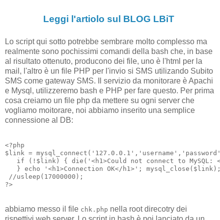
Leggi l'artiolo sul BLOG LBiT
Lo script qui sotto potrebbe sembrare molto complesso ma
realmente sono pochissimi comandi della bash che, in base
al risultato ottenuto, producono dei file, uno è l'html per la
mail, l'altro è un file PHP per l'invio si SMS utilizando Subito
SMS come gateway SMS. Il servizio da monitorare è Apachi
e Mysql, utilizzeremo bash e PHP per fare questo. Per prima
cosa creiamo un file php da mettere su ogni server che
vogliamo moitorare, noi abbiamo inserito una semplice
connessione al DB:
<?php

$link = mysql_connect('127.0.0.1','username','password'
   if (!$link) { die('<h1>Could not connect to MySQL: <
   } echo '<h1>Connection OK</h1>'; mysql_close($link);
 //usleep(17000000);

abbiamo messo il file
nella root direcotry dei
chk.php
rispettivi web server. Lo script in bash è poi lanciato da un