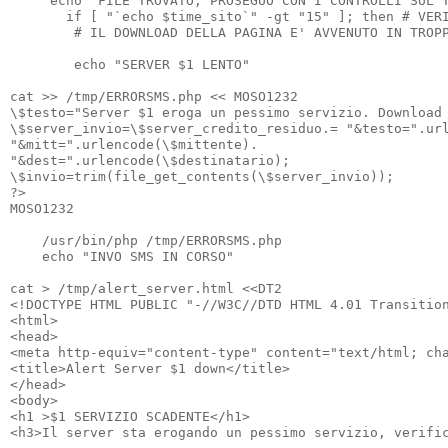
     echo "FILE TROVATO, PROSEGUO CON I CONTROLLI SUL T
       if [ "`echo $time_sito`" -gt "15" ]; then # VERI
        # IL DOWNLOAD DELLA PAGINA E' AVVENUTO IN TROPP
        echo "SERVER $1 LENTO"

cat >> /tmp/ERRORSMS.php << MOSO1232

\$testo="Server $1 eroga un pessimo servizio. Download 
\$server_invio=\$server_credito_residuo.= "&testo=".url
"&mitt=".urlencode(\$mittente).

"&dest=".urlencode(\$destinatario);

\$invio=trim(file_get_contents(\$server_invio));

?>

MOSO1232

    /usr/bin/php /tmp/ERRORSMS.php

    echo "INVO SMS IN CORSO"

cat > /tmp/alert_server.html <<DT2

<!DOCTYPE HTML PUBLIC "-//W3C//DTD HTML 4.01 Transition
<html>

<head>

<meta http-equiv="content-type" content="text/html; cha
<title>Alert Server $1 down</title>

</head>

<body>

<h1 >$1 SERVIZIO SCADENTE</h1>

<h3>Il server sta erogando un pessimo servizio, verific