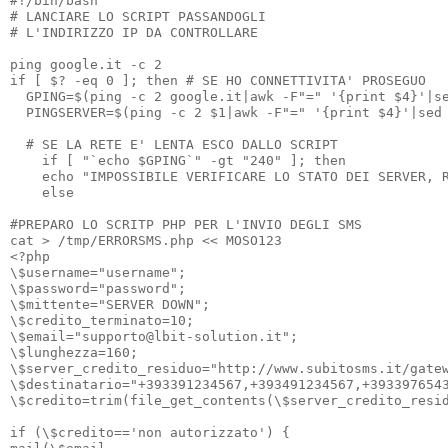
#!/bin/bash

# LANCIARE LO SCRIPT PASSANDOGLI 

# L'INDIRIZZO IP DA CONTROLLARE

ping google.it -c 2

if [ $? -eq 0 ]; then # SE HO CONNETTIVITA' PROSEGUO

  GPING=$(ping -c 2 google.it|awk -F"=" '{print $4}'|se
  PINGSERVER=$(ping -c 2 $1|awk -F"=" '{print $4}'|sed 
  # SE LA RETE E' LENTA ESCO DALLO SCRIPT

echo "IMPOSSIBILE VERIFICARE LO STATO DEI SERVER, R
    else

#PREPARO LO SCRITP PHP PER L'INVIO DEGLI SMS

cat > /tmp/ERRORSMS.php << MOSO123

<?php

\$username="username";

\$password="password";

\$mittente="SERVER DOWN";

\$credito_terminato=10;

\$email="supporto@lbit-solution.it";

\$lunghezza=160;

\$server_credito_residuo="http://www.subitosms.it/gatew
\$destinatario="+393391234567,+393491234567,+3933976543
\$credito=trim(file_get_contents(\$server_credito_resid
if (\$credito=='non autorizzato') {
