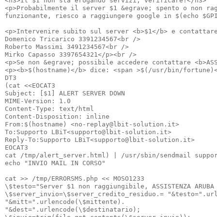
<h3>Il $1 non sta erogando servizi, verificare!</h3>

<p>Probabilmente il server $1 &egrave; spento o non rag
funzionante, riesco a raggiungere google in $(echo $GPI
<p>Intervenire subito sul server <b>$1</b> e contattare
Domenico Tricarico 3391234567<br />

Roberto Massimi 3491234567<br />

Mirko Capasso 3397654321</p><br />

<p>Se non &egrave; possibile accedere contattare <b>ASS
<p><b>$(hostname)</b> dice: <span >$(/usr/bin/fortune)<
DT3

(cat <<EOCAT3

Subject: [$1] ALERT SERVER DOWN

MIME-Version: 1.0

Content-Type: text/html

Content-Disposition: inline

From:$(hostname) <no-replay@lbit-solution.it>

To:Supporto LBiT<supporto@lbit-solution.it>

Reply-To:Supporto LBiT<supporto@lbit-solution.it>

EOCAT3

cat /tmp/alert_server.html) | /usr/sbin/sendmail suppor
echo "INVIO MAIL IN CORSO"

cat >> /tmp/ERRORSMS.php << MOSO1233

\$testo="Server $1 non raggiungibile, ASSISTENZA ARUBA 
\$server_invio=\$server_credito_residuo.= "&testo=".url
"&mitt=".urlencode(\$mittente).

"&dest=".urlencode(\$destinatario);
