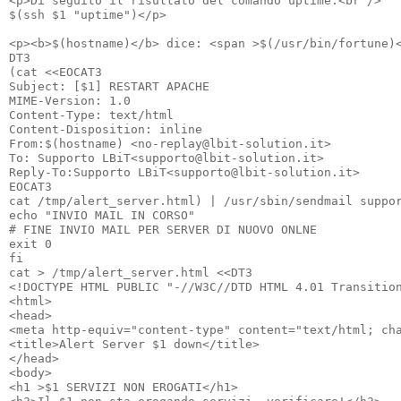
<p>Di seguito il risultato del comando uptime:<br />

$(ssh $1 "uptime")</p>

<p><b>$(hostname)</b> dice: <span >$(/usr/bin/fortune)<
DT3

(cat <<EOCAT3

Subject: [$1] RESTART APACHE

MIME-Version: 1.0

Content-Type: text/html

Content-Disposition: inline

From:$(hostname) <no-replay@lbit-solution.it>

To: Supporto LBiT<supporto@lbit-solution.it>

Reply-To:Supporto LBiT<supporto@lbit-solution.it>

EOCAT3

cat /tmp/alert_server.html) | /usr/sbin/sendmail suppor
echo "INVIO MAIL IN CORSO"

# FINE INVIO MAIL PER SERVER DI NUOVO ONLNE

exit 0

fi

cat > /tmp/alert_server.html <<DT3

<!DOCTYPE HTML PUBLIC "-//W3C//DTD HTML 4.01 Transition
<html>

<head>

<meta http-equiv="content-type" content="text/html; cha
<title>Alert Server $1 down</title>

</head>

<body>

<h1 >$1 SERVIZI NON EROGATI</h1>
