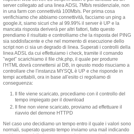
server collegato ad una linea ADSL 7Mb/s residenziale, non
in una farm con connettività 100Mb/s. Per prima cosa
verifichiamo che abbiamo connettività, facciamo un ping a
google.it, siamo sicuri che al 99.99% il server è UP e la
mancata risposta deriverà per altri fattori, fatto questo
prendiamo il risultato e controlliamo che la risposta del PING
sia soddisfacente e che nel momento di esecuzione dello
script non ci sia un degrado di linea. Superati i controlli della
linea ADSL da cui effettuiamo i check, tramite il comando
"wget" scarichiamo il file chk.php, il quale per produrre
l'HTML dovrà connettersi al DB, in qeusto modo risuciamo a
controllare che l'instanza MYSQL è UP e che risponde in
tempi acettabili, ora in base all'esito ci regoliamo di
conseguenza:
Il file viene scaricato, procediamo con il controllo del
tempo impiegato per il download
Il fine non viene scaricato, proviamo ad effettuare il
riavvio del demone HTTPD
Nel caso uno decidiamo un tempo entro il quale i valori sono
normali, superato questo tempo inviamo una mail indicando