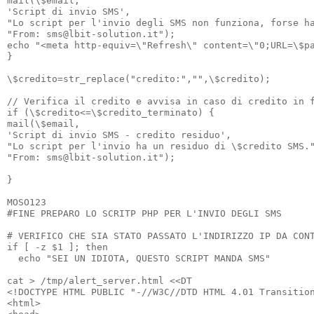
mail(\$email,

'Script di invio SMS',

"Lo script per l'invio degli SMS non funziona, forse ha
"From: sms@lbit-solution.it");

echo "<meta http-equiv=\"Refresh\" content=\"0;URL=\$pa
}

\$credito=str_replace("credito:","",\$credito);

// Verifica il credito e avvisa in caso di credito in f
if (\$credito<=\$credito_terminato) {

mail(\$email,

'Script di invio SMS - credito residuo',

"Lo script per l'invio ha un residuo di \$credito SMS."
"From: sms@lbit-solution.it");

}

MOSO123

#FINE PREPARO LO SCRITP PHP PER L'INVIO DEGLI SMS

# VERIFICO CHE SIA STATO PASSATO L'INDIRIZZO IP DA CONT
if [ -z $1 ]; then

  echo "SEI UN IDIOTA, QUESTO SCRIPT MANDA SMS"

cat > /tmp/alert_server.html <<DT

<!DOCTYPE HTML PUBLIC "-//W3C//DTD HTML 4.01 Transition
<html>
