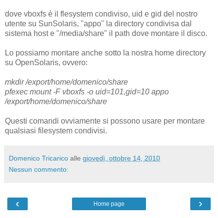
dove vboxfs è il flesystem condiviso, uid e gid del nostro
utente su SunSolaris, "appo" la directory condivisa dal
sistema host e "/media/share" il path dove montare il disco.
Lo possiamo montare anche sotto la nostra home directory
su OpenSolaris, ovvero:
mkdir /export/home/domenico/share
pfexec mount -F vboxfs -o uid=101,gid=10 appo
/export/home/domenico/share
Questi comandi ovviamente si possono usare per montare
qualsiasi filesystem condivisi.
Domenico Tricarico
alle
giovedì, ottobre 14, 2010
Nessun commento:
‹
›
Home page