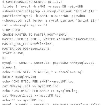
# CONFIGURAZIONE SERVER 15.1.1.3
filebin2=`mysql -h $MM1 -u $userDB -p$pwdDB
<showmaster.sql|grep -i mysql-bin|awk '{print $1}'`
position2=`mysql -h $MM1 -u $userDB -p$pwdDB
<showmaster.sql |grep -i mysql-bin|awk '{print $2}'`
cat > MMmysql2.sql << DT
STOP SLAVE;
CHANGE MASTER TO MASTER_HOST='$MM1',
MASTER_USER='$USER1', MASTER_PASSWORD='$PASSWORD2',
MASTER_LOG_FILE='$filebin2',
MASTER_LOG_POS=$position2;
START SLAVE;
DT
mysql -h $MM2 -u $userDB2 -p$pwdDB2 <MMmysql2.sql
sleep 2
echo "SHOW SLAVE STATUS\G;" > showSlave.sql
date > mysqlMM.log
echo "CMD MYSQL PER $MM1">>mysqlMM.log
cat MMmysql.sql >> mysqlMM.log
echo "CMD MYSQL PER $MM2" >> mysqlMM.log
cat MMmysql2.sql >> mysqlMM.log
echo "" >> mysqlMM.log
mysql -h $MM2 -u $userDB2 -p$pwdDB2 <showSlave.sql>>