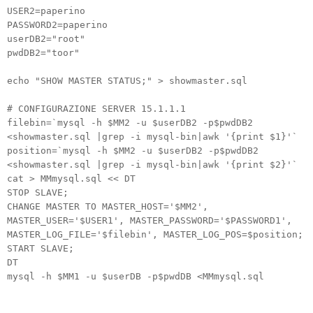
USER2=paperino
PASSWORD2=paperino
userDB2="root"
pwdDB2="toor"
echo "SHOW MASTER STATUS;" > showmaster.sql
# CONFIGURAZIONE SERVER 15.1.1.1
filebin=`mysql -h $MM2 -u $userDB2 -p$pwdDB2
<showmaster.sql |grep -i mysql-bin|awk '{print $1}'`
position=`mysql -h $MM2 -u $userDB2 -p$pwdDB2
<showmaster.sql |grep -i mysql-bin|awk '{print $2}'`
cat > MMmysql.sql << DT
STOP SLAVE;
CHANGE MASTER TO MASTER_HOST='$MM2',
MASTER_USER='$USER1', MASTER_PASSWORD='$PASSWORD1',
MASTER_LOG_FILE='$filebin', MASTER_LOG_POS=$position;
START SLAVE;
DT
mysql -h $MM1 -u $userDB -p$pwdDB <MMmysql.sql