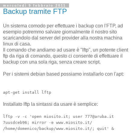
mercoledì 9 febbraio 2011
Backup tramite FTP
Un sistema comodo per effettuare i backup con l'FTP, ad
esempio potremmo salvare giornalmente il nostro sito
scaricandolo dal server del provider alla nostra machina
linux di casa.
Il comando che andiamo ad usare è "lftp", un potente client
ftp da riga di comando, questo ci consente di effettuare il
backup con una sola riga, senza creare script.
Per i sistemi debian based possiamo installarlo con l'apt:
apt-get install lftp
Installato lftp la sintassi da usare è semplice:
lftp -v -c 'open miosito.it; user 777@aruba.it
7uusdceb96; mirror -e www.miosito.it/
/home/domenico/backup/www.miosito.it/; quit' &