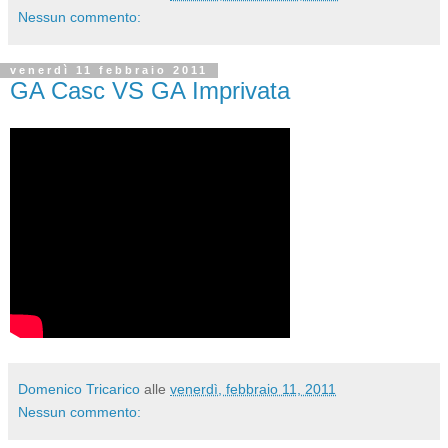
Nessun commento:
venerdì 11 febbraio 2011
GA Casc VS GA Imprivata
Domenico Tricarico
alle
venerdì, febbraio 11, 2011
Nessun commento: