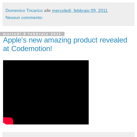
Domenico Tricarico
alle
mercoledì, febbraio 09, 2011
Nessun commento:
martedì 8 febbraio 2011
Apple's new amazing product revealed
at Codemotion!