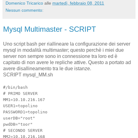
Domenico Tricarico
alle
martedì, febbraio 08, 2011
Nessun commento:
Mysql Multimaster - SCRIPT
Uno script bash per riallineare la configurazione dei server
mysql in modalità multimaster; questo perchè i miei due
server non sempre sono in connessione tra loro ed è
capitato di non avere le repliche attive. Questo a portato ad
avere disallineamento tra le due istanze.
SCRIPT mysql_MM.sh
#/bin/bash
# PRIMO SERVER
MM1=10.10.216.167
USER1=topolino
PASSWORD1=topolino
userDB="root"
pwdDB="toor"
# SECONDO SERVER
MM2=
10.10.216.168