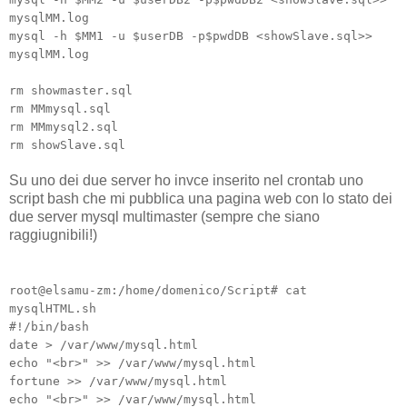
mysqlMM.log
mysql -h $MM1 -u $userDB -p$pwdDB <showSlave.sql>>
mysqlMM.log
rm showmaster.sql
rm MMmysql.sql
rm MMmysql2.sql
rm showSlave.sql
Su uno dei due server ho invce inserito nel crontab uno
script bash che mi pubblica una pagina web con lo stato dei
due server mysql multimaster (sempre che siano
raggiugnibili!)
root@elsamu-zm:/home/domenico/Script# cat
mysqlHTML.sh
#!/bin/bash
date > /var/www/mysql.html
echo "<br>" >> /var/www/mysql.html
fortune >> /var/www/mysql.html
echo "<br>" >> /var/www/mysql.html