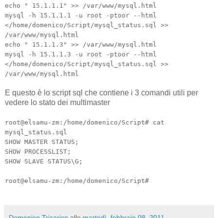
echo " 15.1.1.1" >> /var/www/mysql.html
mysql -h 15.1.1.1 -u root -ptoor --html
</home/domenico/Script/mysql_status.sql >>
/var/www/mysql.html
echo " 15.1.1.3" >> /var/www/mysql.html
mysql -h 15.1.1.3 -u root -ptoor --html
</home/domenico/Script/mysql_status.sql >>
/var/www/mysql.html
E questo è lo script sql che contiene i 3 comandi utili per
vedere lo stato dei multimaster
root@elsamu-zm:/home/domenico/Script# cat
mysql_status.sql
SHOW MASTER STATUS;
SHOW PROCESSLIST;
SHOW SLAVE STATUS\G;
root@elsamu-zm:/home/domenico/Script#
Domenico Tricarico
alle
martedì, febbraio 08, 2011