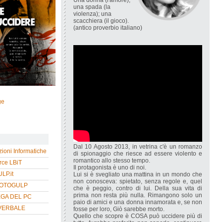
Una donna (l'amore);
una spada (la
violenza); una
scacchiera (il gioco).
(antico proverbio italiano)
ge
Dal 10 Agosto 2013, in vetrina c'è un romanzo
zioni Informatiche
di spionaggio che riesce ad essere violento e
romantico allo stesso tempo.
ce LBiT
Il protagonista è uno di noi.
P.it
Lui si è svegliato una mattina in un mondo che
non conosceva: spietato, senza regole e, quel
HOTOGULP
che è peggio, contro di lui. Della sua vita di
prima non resta più nulla. Rimangono solo un
EGA DEL PC
paio di amici e una donna innamorata e, se non
VERBALE
fosse per loro, Giò sarebbe morto.
Quello che scopre è COSA può uccidere più di