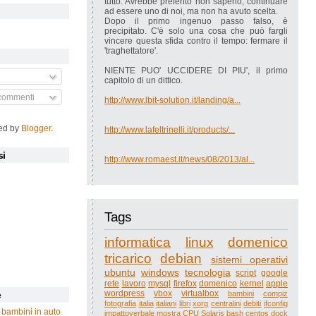
tutto. Avrebbe preferito non saperlo, continuare
ad essere uno di noi, ma non ha avuto scelta.
Dopo il primo ingenuo passo falso, è
precipitato. C'è solo una cosa che può fargli
vincere questa sfida contro il tempo: fermare il
'traghettatore'.
NIENTE PUO' UCCIDERE DI PIU', il primo
capitolo di un dittico.
 commenti
http://www.lbit-solution.it/landing/a...
ed by
Blogger
.
http://www.lafeltrinelli.it/products/...
si
http://www.romaest.it/news/08/2013/al...
Tags
informatica
linux
domenico
tricarico
debian
sistemi operativi
ubuntu
windows
tecnologia
script
google
rete
lavoro
mysql
firefox
domenico
kernel
apple
wordpress
vbox
virtualbox
bambini
compiz
e
fotografia
italia
italiani
libri
xorg
centralini
debiti
ifconfig
 bambini in auto
impattoverbale
mostra
CPU
Solaris
bash
centos
dock