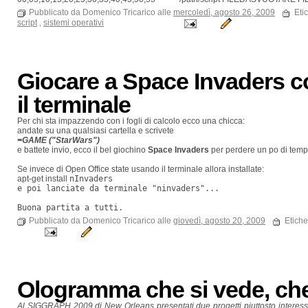
Pubblicato da Domenico Tricarico alle
mercoledì, agosto 26, 2009
Eti
script
,
sistemi operativi
Giocare a Space Invaders c
il terminale
Per chi sta impazzendo con i fogli di calcolo ecco una chicca:
andate su una qualsiasi cartella e scrivete
=GAME ("StarWars")
e battete invio, ecco il bel giochino
Space Invaders
per perdere un po di tempo
Se invece di Open Office state usando il terminale allora installate:
apt-get install
nInvaders
e poi lanciate da terminale "ninvaders"...
Buona partita a tutti.
Pubblicato da Domenico Tricarico alle
giovedì, agosto 20, 2009
Etiche
Ologramma che si vede, che
Al SIGGRAPH 2009 di New Orleans presentati due progetti piuttosto interessan