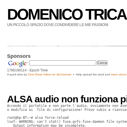
DOMENICO TRICA
UN PICCOLO SPAZIO DOVE CONDIVIDERE LE MIE PASSIONI
Sponsors
1786196115
- Epoch Time
A quick idea by
Chris Rowe follow me
@chrisrowe
• Help spread the word and
tweet about 
ALSA audio non funziona pi
Accendo il portatile e non parte l'audio, ovviamente non ave
o modifica ai  file di configurazione! Provo subio a riavvia
root@hp-BT:~# alsa force-reload
lsof: WARNING: can't stat() fuse.gvfs-fuse-daemon file syste
   Output information may be incomplete.