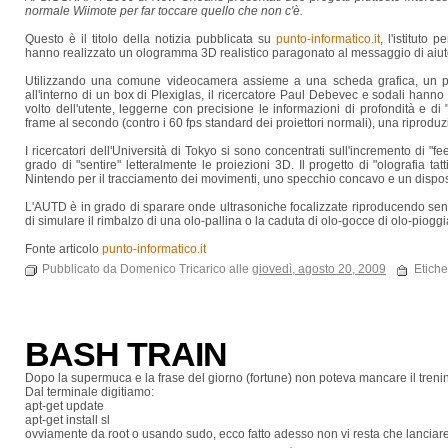
normale Wiimote per far toccare quello che non c'è.
Questo è il titolo della notizia pubblicata su
punto-informatico.it
, l'istituto
hanno realizzato un ologramma 3D realistico paragonato al messaggio di aiuto 
Utilizzando una comune videocamera assieme a una scheda grafica, un paio
all'interno di un box di Plexiglas, il ricercatore Paul Debevec e sodali hann
volto dell'utente, leggerne con precisione le informazioni di profondità e di 
frame al secondo (contro i 60 fps standard dei proiettori normali), una riprodu
I ricercatori dell'Università di Tokyo si sono concentrati
sull'incremento di "f
grado di "sentire" letteralmente le proiezioni 3D. Il progetto di "olografia tatt
Nintendo per il tracciamento dei movimenti, uno specchio concavo e un dispo
L'AUTD è in grado di sparare onde ultrasoniche focalizzate riproducendo sensa
di simulare il rimbalzo di una olo-pallina o la caduta di olo-gocce di olo-piog
Fonte articolo
punto-informatico.it
Pubblicato da Domenico Tricarico alle
giovedì, agosto 20, 2009
Etiche
BASH TRAIN
Dopo la supermuca e la frase del giorno (fortune) non poteva mancare il trenino..
Dal terminale digitiamo:
apt-get update
apt-get install sl
ovviamente da root o usando sudo, ecco fatto adesso non vi resta che lanciare 