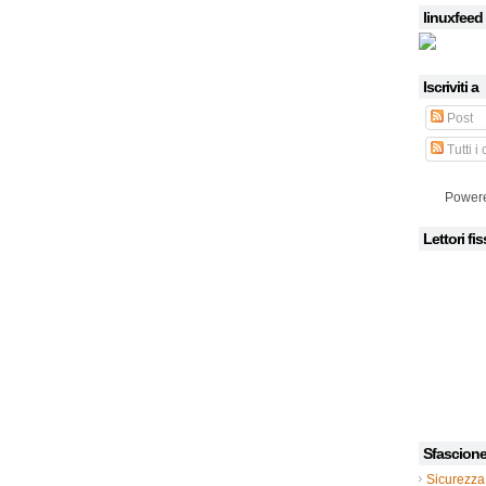
linuxfeed
Iscriviti a
Post
Tutti i
Power
Lettori fis
Sfascion
Sicurezza