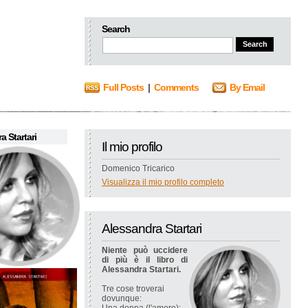
Search
Full Posts
|
Comments
By Email
a Startari
Il mio profilo
Domenico Tricarico
Visualizza il mio profilo completo
Alessandra Startari
Niente può uccidere
di più è il libro di
Alessandra Startari.
Tre cose troverai
dovunque: