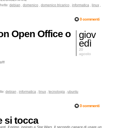
chette:
debian
,
domenico
,
domenico tricarico
,
informatica
,
linux
,
0 commenti
on Open Office o
giov
edì
20
agosto
!!!
tte:
debian
,
informatica
,
linux
,
tecnologia
,
ubuntu
0 commenti
 si tocca
ti. Il primo, ispirato a Star Wars. Il secondo capace di usare un