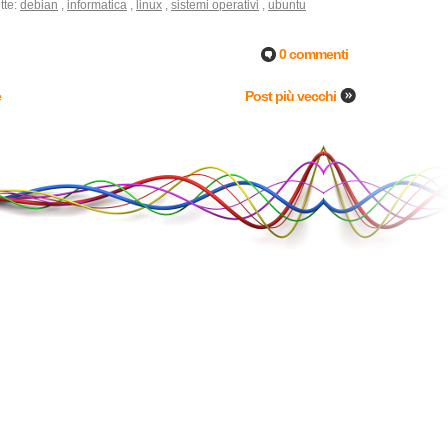
tte:
debian
,
informatica
,
linux
,
sistemi operativi
,
ubuntu
0 commenti
e
Post più vecchi