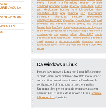
eventi
firewall
manifestazione
museo pomezia
ne su
sendmail
adsense
aruba
asterisk
cairo-dock
crash
UIRE L’AQUILA
test
dissipatore
hosting
html
lbit-solution
nikon
openoffice 3.10
php
pomezia
rc.d
referendum
sicurezza
sicurezza stradale
telecomitalia
ne su Giochi on
underpressurestudio
OpenCart
OpenSolaris
SEO
cmd
command line
controllo dischi
cowsay
dia
dovecot
MMER FEST
firenze
flash
free2say
giochi
guadagnare con blog
imap
ip dinamico
javascript
luna
mailserver
maps
mascherina
va
monitoraggio
mta
musica
office
office 2007
oracle
pedofilia
pedopornografia
per_ananke
politica
pubblicità
qmail
sensors
sl
stazione spaziale
streetview
svago
teamviewer
telnet
treno
voip
voip dal mondo
web
www
zanox
Da Windows a Linux
Passare da windows a Linux non è cosi difficile come
si crede, orami come sistema è diventato molto facile e
con un ottimo autoriconoscimento dell'hardware, le
configurazioni si fanno tutte in maschera grafica.
Un ottimo libro per chi si vuole avvicinare a sistemi
operativi GNU/Linux è da Windows a Linux,
scaricate
il libro in PDF
, è gratuito.