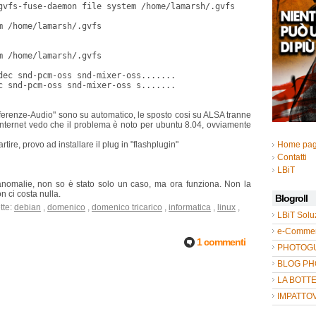
gvfs-fuse-daemon file system /home/lamarsh/.gvfs
m /home/lamarsh/.gvfs
m /home/lamarsh/.gvfs
dec snd-pcm-oss snd-mixer-oss.......
c snd-pcm-oss snd-mixer-oss s.......
eferenze-Audio" sono su automatico, le sposto cosi su ALSA tranne
internet vedo che il problema è noto per ubuntu 8.04, ovviamente
ire, provo ad installare il plug in "flashplugin"
Home pa
Contatti
LBiT
a anomalie, non so è stato solo un caso, ma ora funziona. Non la
 ci costa nulla.
Blogroll
tte:
debian
,
domenico
,
domenico tricarico
,
informatica
,
linux
,
LBiT Solu
e-Commer
1 commenti
PHOTOGUL
BLOG P
LA BOTT
IMPATTO