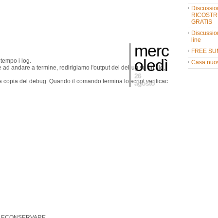
Discussio
RICOSTR
GRATIS
Discussio
line
merc
FREE SU
oledì
tempo i log.
Casa nuo
d andare a termine, redirigiamo l'output del debug su un file,
26
na copia del debug. Quando il comando termina lo script verificac
agosto
E FILECONSERVARE