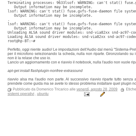
Terminating processes: 9633lsof: WARNING: can't stat() fuse.
   Output information may be incomplete.
lsof: WARNING: can't stat() fuse.gvfs-fuse-daemon file syste
   Output information may be incomplete.
.
lsof: WARNING: can't stat() fuse.gvfs-fuse-daemon file syste
   Output information may be incomplete.
Unloading ALSA sound driver modules: snd-via82xx snd-ac97-co
Loading ALSA sound driver modules: snd-via82xx snd-ac97-code
root@hp-BT:~#
Perfetto, oggi niente audio! Le impostazioni dell'Audio dal menù "Sistema-Pr
per il microfono selezionando la scheda, nulla non riparte. Gironzolando su 
non è la relase che uso io.
Lancio un aggiornamento con e riavvio il notebook, nulla l'audio non vuole ripart
apt-get install flashplugin-nonfree-extrasound
riavvio alsa ma l'audio non parte. Al successivo riavvio riparte tutto senz
prendete come guida ma se avete lo stesso problema installare quel plugin non
Pubblicato da Domenico Tricarico alle
venerdì, agosto 28, 2009
Etiche
sistemi operativi
,
ubuntu