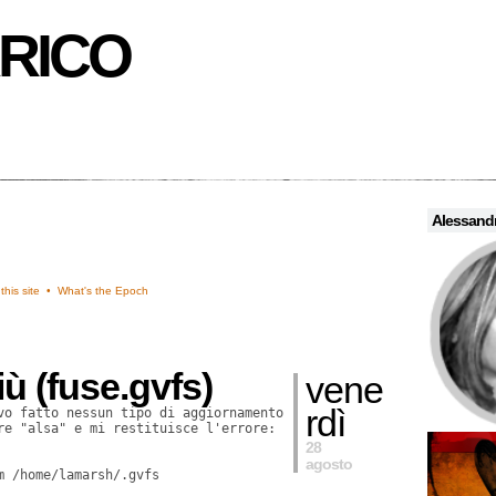
RICO
Alessandr
this site •
What's the Epoch
ù (fuse.gvfs)
vene
rdì
vo fatto nessun tipo di aggiornamento
re "alsa" e mi restituisce l'errore:
28
agosto
m /home/lamarsh/.gvfs