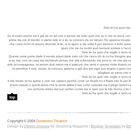
Solo lei ha quel che
So di esser pronto ed è già da un pò che ci penso ma tutto quel che so è che so bene con l
prima ma ora al mondo ci siamo solo io e lei, la conosco da un minuto l'ho appena trovata 
che i suoi occhi mi stanno dicendo di lei, io lo spero e sta volta è per davvero e tutto qu
giuro che me ne andrò può lasciarsi andare e l'acco
Solo lei ha quel che voglio e sono i
Questa notte potrei darle il mondo potrei darle tutto ciò che cerca ciò di cui ha bisogno quin
si sa mai, non sa cosa sta rischiando pensa che stia scherzando ma sono io ciò che sta ce
solo accompagnata, mi servon due minuti ma ti assicuro che verrà e questa notte durerà un'et
fa prendere il volo, muoio, la conosco appena e già vivo per ogni suo respiro ti giuro n
sbagliato se pensi che m
Solo lei ha quel che voglio e sono i
Il mio intuito mi ha spinto e solo ora capisco perchè come un druido ho il fluido che fa per
d'aver vissuto e quindi lascio che la storia abbia il suo corso naturale ma ti prego fammi
suo profumo intriso dal suo sorriso ucciso ma io sarò con la mia donna e lei c
Solo lei ha quel che voglio e sono i
top
Copyright © 2009
Domenico Tricarico
Design by
Design Disease
for Smashing Magazine |
Blogger Templates
by
Bl