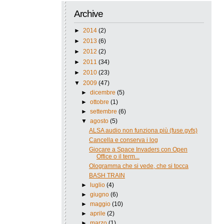
Archive
►
2014
(2)
►
2013
(6)
►
2012
(2)
►
2011
(34)
►
2010
(23)
▼
2009
(47)
►
dicembre
(5)
►
ottobre
(1)
►
settembre
(6)
▼
agosto
(5)
ALSA audio non funziona più (fuse.gvfs)
Cancella e conserva i log
Giocare a Space Invaders con Open
Office o il term...
Ologramma che si vede, che si tocca
BASH TRAIN
►
luglio
(4)
►
giugno
(6)
►
maggio
(10)
►
aprile
(2)
►
marzo
(1)