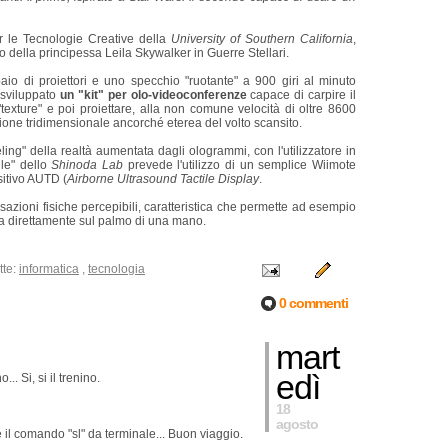
 per le Tecnologie Creative della
University of Southern California
,
della principessa Leila Skywalker in Guerre Stellari.
 di proiettori e uno specchio "ruotante" a 900 giri al minuto
o sviluppato
un "kit" per olo-videoconferenze
capace di carpire il
"texture" e poi proiettare, alla non comune velocità di oltre 8600
zione tridimensionale ancorché eterea del volto scansito.
eeling" della realtà aumentata dagli ologrammi
, con l'utilizzatore in
ile" dello
Shinoda Lab
prevede l'utilizzo di un semplice Wiimote
sitivo AUTD (
Airborne Ultrasound Tactile Display
.
zioni fisiche percepibili, caratteristica che permette ad esempio
gia direttamente sul palmo di una mano.
tte:
informatica
,
tecnologia
0 commenti
mart
edì
. Si, si il trenino.
18
agosto
il comando "sl" da terminale... Buon viaggio.