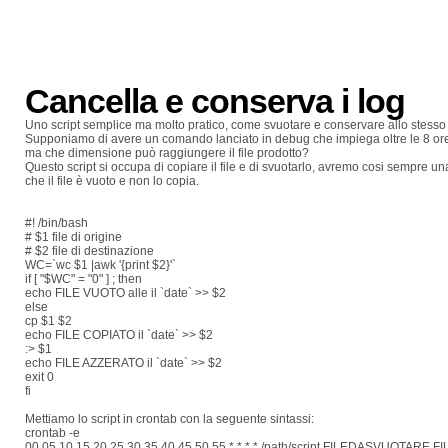
Cancella e conserva i log
Uno script semplice ma molto pratico, come svuotare e conservare allo stesso 
Supponiamo di avere un comando lanciato in debug che impiega oltre le 8 ore a
ma che dimensione può raggiungere il file prodotto?
Questo script si occupa di copiare il file e di svuotarlo, avremo cosi sempre u
che il file è vuoto e non lo copia.
#! /bin/bash
# $1 file di origine
# $2 file di destinazione
WC=`wc $1 |awk '{print $2}'`
if [ "$WC" = "0" ] ; then
echo FILE VUOTO alle il `date` >> $2
else
cp $1 $2
echo FILE COPIATO il `date` >> $2
:> $1
echo FILE AZZERATO il `date` >> $2
exit 0
fi
Mettiamo lo script in crontab con la seguente sintassi:
crontab -e
00,05,10,15,20,25,30,35,40,45,50,55 * * * * /path/script FILEDASVUOTAR