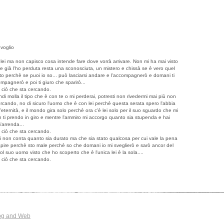
 voglio
ei ma non capisco cosa intende fare dove vorrà arrivare. Non mi ha mai visto
e già l'ho perduta resta una sconosciuta, un mistero e chissà se è vero quel
esto perchè se puoi io so... può lasciarsi andare e l'accompagnerò e domani ti
mpagnerò e poi ti giuro che sparirò...
o ciò che sta cercando.
di molla il tipo che è con te o mi perderai, potresti non rivedermi mai più non
rcando, no di sicuro l'uomo che è con lei perchè questa serata spero l'abbia
ernità, e il mondo gira solo perchè ora c'è lei solo per il suo sguardo che mi
on ti prendo in giro e mentre l'ammiro mi accorgo quanto sia stupenda e hai
'arrenda...
o ciò che sta cercando.
 lei non conta quanto sia durato ma che sia stato qualcosa per cui vale la pena
 capire perchè sto male perchè so che domani io mi sveglierò e sarò ancor del
ol suo uomo visto che ho scoperto che è l'unica lei è la sola....
o ciò che sta cercando.
og and Web