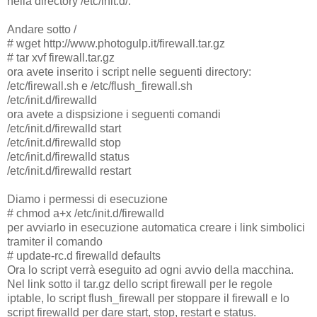
nella directory /etc/init.d/.
Andare sotto /
# wget http://www.photogulp.it/firewall.tar.gz
# tar xvf firewall.tar.gz
ora avete inserito i script nelle seguenti directory:
/etc/firewall.sh e /etc/flush_firewall.sh
/etc/init.d/firewalld
ora avete a dispsizione i seguenti comandi
/etc/init.d/firewalld start
/etc/init.d/firewalld stop
/etc/init.d/firewalld status
/etc/init.d/firewalld restart
Diamo i permessi di esecuzione
# chmod a+x /etc/init.d/firewalld
per avviarlo in esecuzione automatica creare i link simbolici
tramiter il comando
# update-rc.d firewalld defaults
Ora lo script verrà eseguito ad ogni avvio della macchina.
Nel link sotto il tar.gz dello script firewall per le regole
iptable, lo script flush_firewall per stoppare il firewall e lo
script firewalld per dare start, stop, restart e status.