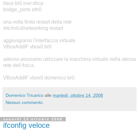
iface br0 inet dhcp
bridge_ports eth0
una volta finito restart della rete
/etc/init.d/networking restart
aggiungiamo l'interfaccia virtuale
VBoxAddIF vbox0
br0
adesso possiamo utilizzare la macchina virtuale nella stessa
rete dell fisica.
VBoxAddIF vbox0 domenico br0
Domenico Tricarico
alle
martedì, ottobre 14, 2008
Nessun commento:
venerdì 10 ottobre 2008
ifconfig veloce