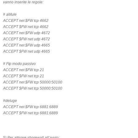
vanno inserite le regole:
# aMule
ACCEPT net $FW tcp 4662
ACCEPT $FW net tcp 4662
ACCEPT net $FW udp 4672
ACCEPT $FW net udp 4672
ACCEPT net $FW udp 4665
ACCEPT $FW net udp 4665
# Ftp modo passivo
ACCEPT net $FW tcp 21
ACCEPT $FW net tcp 21
ACCEPT net $FW tcp 50000:50100
ACCEPT $FW net tcp 50000:50100
#deluge
ACCEPT net $FW tcp 6881:6889
ACCEPT $FW net tcp 6881:6889
5) Per attivare shorewall all’avvio: