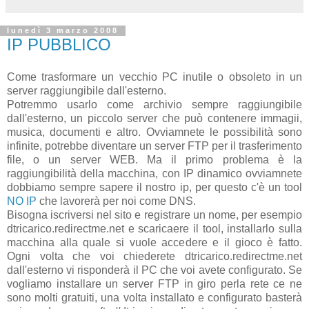
lunedì 3 marzo 2008
IP PUBBLICO
Come trasformare un vecchio PC inutile o obsoleto in un
server raggiungibile dall'esterno.
Potremmo usarlo come archivio sempre raggiungibile
dall'esterno, un piccolo server che può contenere immagii,
musica, documenti e altro. Ovviamnete le possibilità sono
infinite, potrebbe diventare un server FTP per il trasferimento
file, o un server WEB. Ma il primo problema è la
raggiungibilità della macchina, con IP dinamico ovviamnete
dobbiamo sempre sapere il nostro ip, per questo c'è un tool
NO IP
che lavorerà per noi come DNS.
Bisogna iscriversi nel sito e registrare un nome, per esempio
dtricarico.redirectme.net e scaricaere il tool, installarlo sulla
macchina alla quale si vuole accedere e il gioco è fatto.
Ogni volta che voi chiederete dtricarico.redirectme.net
dall'esterno vi risponderà il PC che voi avete configurato. Se
vogliamo installare un server FTP in giro perla rete ce ne
sono molti gratuiti, una volta installato e configurato basterà