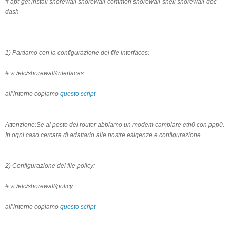
# apt-get install shorewall shorewall-common shorewall-shell shorewall-doc
dash
1) Partiamo con la configurazione del file interfaces:
# vi /etc/shorewall/interfaces
all’interno copiamo
questo script
Attenzione:Se al posto del router abbiamo un modem cambiare eth0 con ppp0.
In ogni caso cercare di adattarlo alle nostre esigenze e configurazione.
2) Configurazione del file policy:
# vi /etc/shorewall/policy
all’interno copiamo
questo script