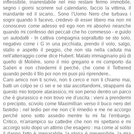
inflessibile, inarrestabile nel mio restare fermo immobile,
segno i giorni scorrere sul calendario, faccio la vittima, il
mandante ed il sicario.. Sono l'Uomo Nero che turbava i
sogni quando li facevo, credevo di esser libero ma non mi
conoscevo come adesso ed ego non mi absolvo neanche
quando mi confesso dei peccati che ho commesso - e guido
un autodafè - In cattiva compagnia soprattutto se sto solo,
negativo come i G in una picchiata, prendo il volo, salgo,
stallo e aspetto il peggio, che non sta nella caduta ma
nell'atterraggio come dice Hubert. Malato immaginario più di
quello di Molière, sono il mio gregario e mi comporto da
Salieri e non chiedermi il perché, che come il Tethered
quando perdo il filo poi non mi puoi più riprendere..
Caro amico non ti scrivo, non ti cerco e non ti chiamo mai,
batti un colpo se ci sei e se stai ascoltandomi, strappami da
questo mio torpore atarassico, mi son perso dentro un parco
che è giurassico e non trovo vie d'uscita : vieni a prendermi
o precipito, scivolo come Maximillian verso il buco nero del
fastidio : nel tedio per me non c'è rimedio e me ne accorgo
perché sono sotto assedio mentre tu mi fai l'embargo.
Critico, m'arrampico su cattedre che non mi spettano e mi
accorgo solo dopo un attimo che esagero : ma come al solito
il danno fatto è irreparabile, la storia è irreversibile, la mia