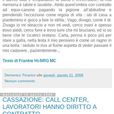
memoria è labile e lavabile.. Abito quest'ombra con contratto
ad equo-canone pagando la pigione all'abitudine e
prendendo l'eccezione come regola di vita : sto di casa a
pianterreno e gioco a fare lo stilita.. Vago, divago, come il dr.
Zivago io mi sbraccio e non mi vedi, cerco mani e spesso
trovo piedi, cerco fumi e trovo lumi che mi bruciano, ed io so
bene che le cicatrici restano. Carta, penna e poco più per
stare a galla, nella testa il mio pensiero è come un ragno in
una bolla : seduto in riva al fiume aspetta di veder passare il
mio cadavere.. pazientemente...
Testo di Frankie Hi-NRG MC
Domenico Tricarico
alle
giovedì, agosto 21, 2008
Nessun commento:
mercoledì 16 aprile 2008
CASSAZIONE: CALL CENTER,
LAVORATORI HANNO DIRITTO A
CONTRATTO