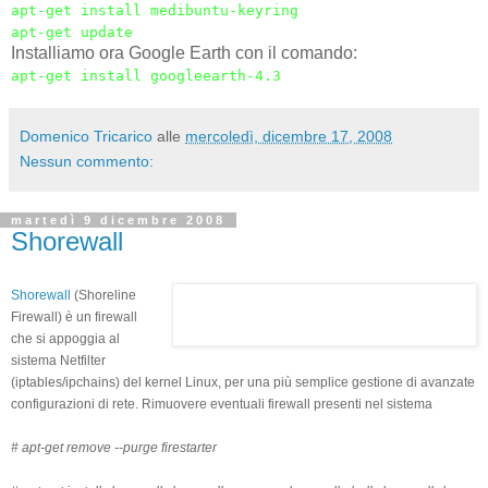
apt-get install medibuntu-keyring
apt-get update
Installiamo ora Google Earth con il comando:
apt-get install googleearth-4.3
Domenico Tricarico
alle
mercoledì, dicembre 17, 2008
Nessun commento:
martedì 9 dicembre 2008
Shorewall
Shorewall
(Shoreline
Firewall) è un firewall
che si appoggia al
sistema Netfilter
(iptables/ipchains) del kernel Linux, per una più semplice gestione di avanzate
configurazioni di rete. Rimuovere eventuali firewall presenti nel sistema
# apt-get remove --purge firestarter