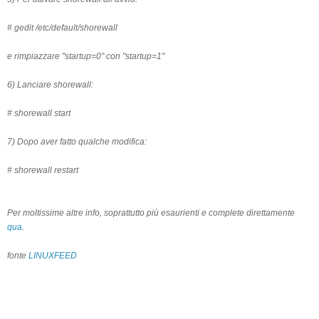
# gedit /etc/default/shorewall
e rimpiazzare "startup=0" con "startup=1"
6) Lanciare shorewall:
# shorewall start
7) Dopo aver fatto qualche modifica:
# shorewall restart
Per moltissime altre info, soprattutto più esaurienti e complete direttamente
qua
.
fonte
LINUXFEED