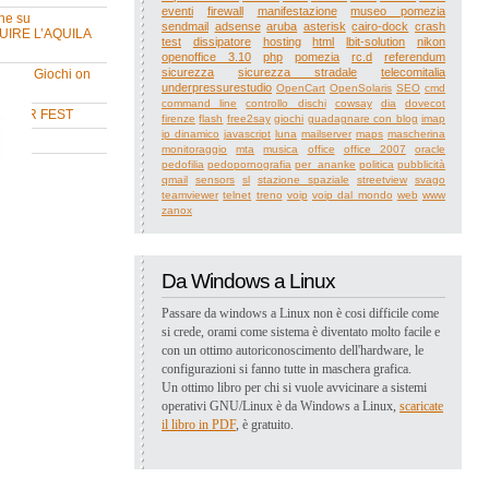
eventi
firewall
manifestazione
museo pomezia
ne su
sendmail
adsense
aruba
asterisk
cairo-dock
crash
UIRE L’AQUILA
test
dissipatore
hosting
html
lbit-solution
nikon
openoffice 3.10
php
pomezia
rc.d
referendum
sicurezza
sicurezza stradale
telecomitalia
ne su Giochi on
underpressurestudio
OpenCart
OpenSolaris
SEO
cmd
command line
controllo dischi
cowsay
dia
dovecot
MMER FEST
firenze
flash
free2say
giochi
guadagnare con blog
imap
ip dinamico
javascript
luna
mailserver
maps
mascherina
va
monitoraggio
mta
musica
office
office 2007
oracle
pedofilia
pedopornografia
per_ananke
politica
pubblicità
qmail
sensors
sl
stazione spaziale
streetview
svago
teamviewer
telnet
treno
voip
voip dal mondo
web
www
zanox
Da Windows a Linux
Passare da windows a Linux non è cosi difficile come
si crede, orami come sistema è diventato molto facile e
con un ottimo autoriconoscimento dell'hardware, le
configurazioni si fanno tutte in maschera grafica.
Un ottimo libro per chi si vuole avvicinare a sistemi
operativi GNU/Linux è da Windows a Linux,
scaricate
il libro in PDF
, è gratuito.