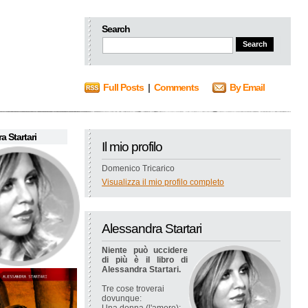
Search
Full Posts
|
Comments
By Email
a Startari
Il mio profilo
Domenico Tricarico
Visualizza il mio profilo completo
Alessandra Startari
Niente può uccidere
di più è il libro di
Alessandra Startari.
Tre cose troverai
dovunque: