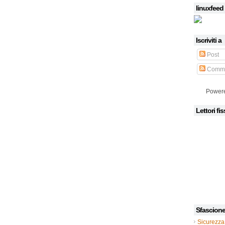
linuxfeed
Iscriviti a
Post
Comme
Power
Lettori fis
Sfascion
Sicurezza