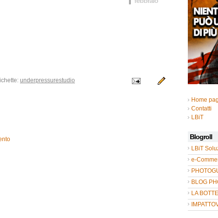
febbraio
ichette:
underpressurestudio
Home pa
Contatti
LBiT
Blogroll
ento
LBiT Solu
e-Commer
PHOTOGUL
BLOG P
LA BOTT
IMPATTO