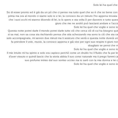
Solo lei ha quel che
So di esser pronto ed è già da un pò che ci penso ma tutto quel che so è che so bene con l
prima ma ora al mondo ci siamo solo io e lei, la conosco da un minuto l'ho appena trovata 
che i suoi occhi mi stanno dicendo di lei, io lo spero e sta volta è per davvero e tutto qu
giuro che me ne andrò può lasciarsi andare e l'acco
Solo lei ha quel che voglio e sono i
Questa notte potrei darle il mondo potrei darle tutto ciò che cerca ciò di cui ha bisogno quin
si sa mai, non sa cosa sta rischiando pensa che stia scherzando ma sono io ciò che sta ce
solo accompagnata, mi servon due minuti ma ti assicuro che verrà e questa notte durerà un'et
fa prendere il volo, muoio, la conosco appena e già vivo per ogni suo respiro ti giuro n
sbagliato se pensi che m
Solo lei ha quel che voglio e sono i
Il mio intuito mi ha spinto e solo ora capisco perchè come un druido ho il fluido che fa per
d'aver vissuto e quindi lascio che la storia abbia il suo corso naturale ma ti prego fammi
suo profumo intriso dal suo sorriso ucciso ma io sarò con la mia donna e lei c
Solo lei ha quel che voglio e sono i