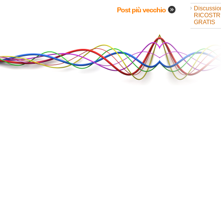
Discussio
Post più vecchio
RICOSTR
GRATIS
Discussio
line
FREE SU
Casa nuo