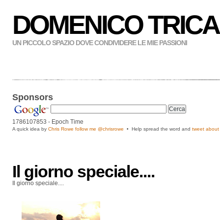
DOMENICO TRICA
UN PICCOLO SPAZIO DOVE CONDIVIDERE LE MIE PASSIONI
Sponsors
1786107854
- Epoch Time
A quick idea by
Chris Rowe follow me
@chrisrowe
• Help spread the word and
tweet about 
Il giorno speciale....
Il giorno speciale....