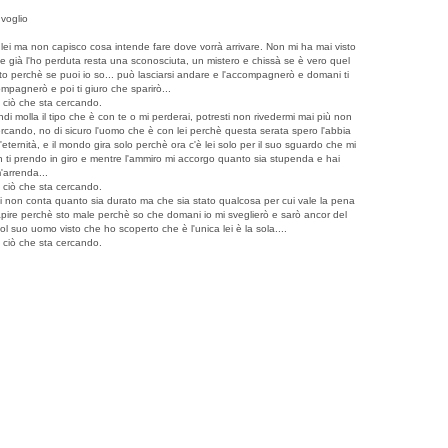
 voglio
ei ma non capisco cosa intende fare dove vorrà arrivare. Non mi ha mai visto
e già l'ho perduta resta una sconosciuta, un mistero e chissà se è vero quel
esto perchè se puoi io so... può lasciarsi andare e l'accompagnerò e domani ti
mpagnerò e poi ti giuro che sparirò...
o ciò che sta cercando.
di molla il tipo che è con te o mi perderai, potresti non rivedermi mai più non
rcando, no di sicuro l'uomo che è con lei perchè questa serata spero l'abbia
ernità, e il mondo gira solo perchè ora c'è lei solo per il suo sguardo che mi
on ti prendo in giro e mentre l'ammiro mi accorgo quanto sia stupenda e hai
'arrenda...
o ciò che sta cercando.
 lei non conta quanto sia durato ma che sia stato qualcosa per cui vale la pena
 capire perchè sto male perchè so che domani io mi sveglierò e sarò ancor del
ol suo uomo visto che ho scoperto che è l'unica lei è la sola....
o ciò che sta cercando.