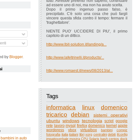
tutto. Avrebbe preferito non saperlo, continuare
ad essere uno di noi, ma non ha avuto scelta.
Dopo il primo ingenuo passo falso, è
precipitato. C'è solo una cosa che può fargli
vincere questa sfida contro il tempo: fermare il
'traghettatore'.
NIENTE PUO' UCCIDERE DI PIU', il primo
capitolo di un dittico.
nti
http://www.lbit-solution.it/landing/a...
ed by
Blogger
.
http://www.lafeltrinelli.it/products/...
si
http://www.romaest.it/news/08/2013/al...
Tags
informatica
linux
domenico
tricarico
debian
sistemi operativi
ubuntu
windows
tecnologia
script
google
rete
lavoro
mysql
firefox
domenico
kernel
apple
wordpress
vbox
virtualbox
bambini
compiz
e
fotografia
italia
italiani
libri
xorg
centralini
debiti
ifconfig
 bambini in auto
impattoverbale
mostra
CPU
Solaris
bash
centos
dock