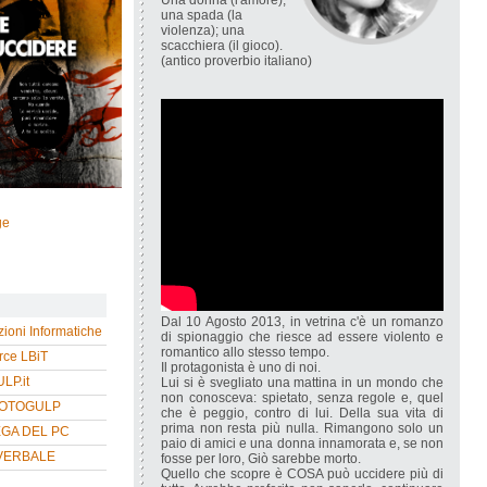
Una donna (l'amore);
una spada (la
violenza); una
scacchiera (il gioco).
(antico proverbio italiano)
ge
Dal 10 Agosto 2013, in vetrina c'è un romanzo
zioni Informatiche
di spionaggio che riesce ad essere violento e
romantico allo stesso tempo.
ce LBiT
Il protagonista è uno di noi.
P.it
Lui si è svegliato una mattina in un mondo che
non conosceva: spietato, senza regole e, quel
HOTOGULP
che è peggio, contro di lui. Della sua vita di
prima non resta più nulla. Rimangono solo un
EGA DEL PC
paio di amici e una donna innamorata e, se non
VERBALE
fosse per loro, Giò sarebbe morto.
Quello che scopre è COSA può uccidere più di