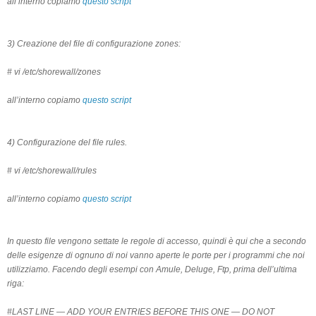
all’interno copiamo
questo script
3) Creazione del file di configurazione zones:
# vi /etc/shorewall/zones
all’interno copiamo
questo script
4) Configurazione del file rules.
# vi /etc/shorewall/rules
all’interno copiamo
questo script
In questo file vengono settate le regole di accesso, quindi è qui che a secondo
delle esigenze di ognuno di noi vanno aperte le porte per i programmi che noi
utilizziamo. Facendo degli esempi con Amule, Deluge, Ftp, prima dell’ultima
riga:
#LAST LINE — ADD YOUR ENTRIES BEFORE THIS ONE — DO NOT