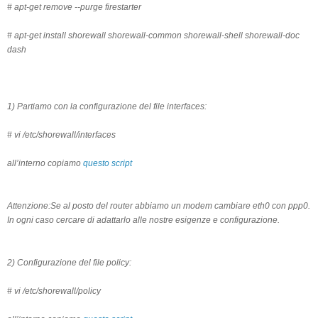
# apt-get remove --purge firestarter
# apt-get install shorewall shorewall-common shorewall-shell shorewall-doc
dash
1) Partiamo con la configurazione del file interfaces:
# vi /etc/shorewall/interfaces
all’interno copiamo
questo script
Attenzione:Se al posto del router abbiamo un modem cambiare eth0 con ppp0.
In ogni caso cercare di adattarlo alle nostre esigenze e configurazione.
2) Configurazione del file policy:
# vi /etc/shorewall/policy