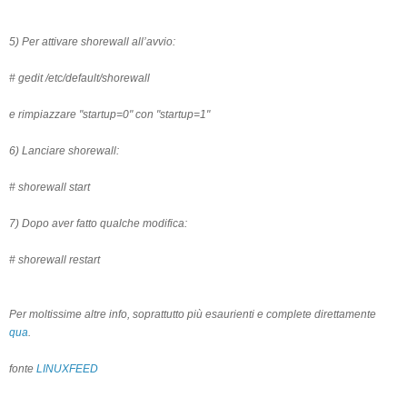
5) Per attivare shorewall all’avvio:
# gedit /etc/default/shorewall
e rimpiazzare "startup=0" con "startup=1"
6) Lanciare shorewall:
# shorewall start
7) Dopo aver fatto qualche modifica:
# shorewall restart
Per moltissime altre info, soprattutto più esaurienti e complete direttamente
qua
.
fonte
LINUXFEED