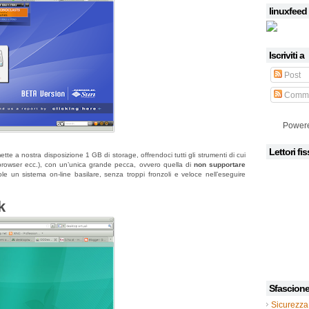
linuxfeed
Iscriviti a
Post
Comme
Power
Lettori fis
tte a nostra disposizione 1 GB di storage, offrendoci tutti gli strumenti di cui
browser ecc.), con un’unica grande pecca, ovvero quella di
non supportare
 un sistema on-line basilare, senza troppi fronzoli e veloce nell’eseguire
k
Sfascion
Sicurezza