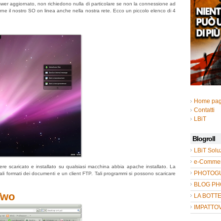
swer aggiornato, non richiedono nulla di particolare se non la connessione ad
verne il nostro SO on linea anche nella nostra rete. Ecco un piccolo elenco di 4
S
Home pa
Contatti
LBiT
Blogroll
LBiT Solu
e-Commer
re scaricato e installato su qualsiasi macchina abbia apache installato. La
PHOTOGUL
li formati dei documenti e un client FTP. Tali programmi si possono scaricare
BLOG P
Two
LA BOTT
IMPATTO