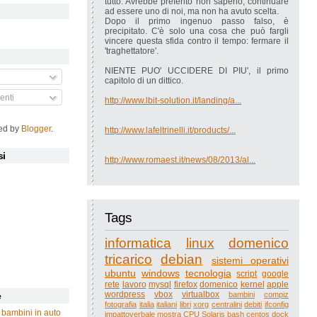
tutto. Avrebbe preferito non saperlo, continuare
ad essere uno di noi, ma non ha avuto scelta.
Dopo il primo ingenuo passo falso, è
precipitato. C'è solo una cosa che può fargli
vincere questa sfida contro il tempo: fermare il
'traghettatore'.
NIENTE PUO' UCCIDERE DI PIU', il primo
capitolo di un dittico.
nti
http://www.lbit-solution.it/landing/a...
ed by
Blogger
.
http://www.lafeltrinelli.it/products/...
si
http://www.romaest.it/news/08/2013/al...
Tags
informatica
linux
domenico
tricarico
debian
sistemi operativi
ubuntu
windows
tecnologia
script
google
rete
lavoro
mysql
firefox
domenico
kernel
apple
wordpress
vbox
virtualbox
bambini
compiz
e
fotografia
italia
italiani
libri
xorg
centralini
debiti
ifconfig
 bambini in auto
impattoverbale
mostra
CPU
Solaris
bash
centos
dock