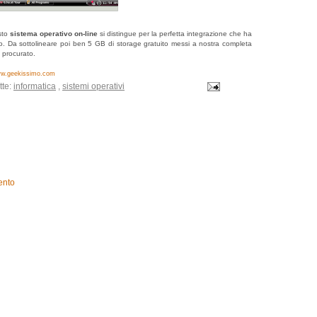
esto
sistema operativo on-line
si distingue per la perfetta integrazione che ha
erno. Da sottolineare poi ben 5 GB di storage gratuito messi a nostra completa
 procurato.
ww.geekissimo.com
tte:
informatica
,
sistemi operativi
ento