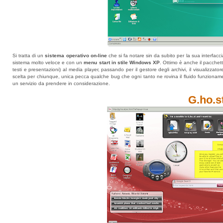
Si tratta di un
sistema operativo on-line
che si fa notare sin da subito per la sua interfacci
sistema molto veloce e con un
menu start in stile Windows XP
. Ottimo è anche il pacchetto 
testi e presentazioni) al media player, passando per il gestore degli archivi, il visualizzator
scelta per chiunque, unica pecca qualche bug che ogni tanto ne rovina il fluido funzioname
un servizio da prendere in considerazione.
G.ho.s