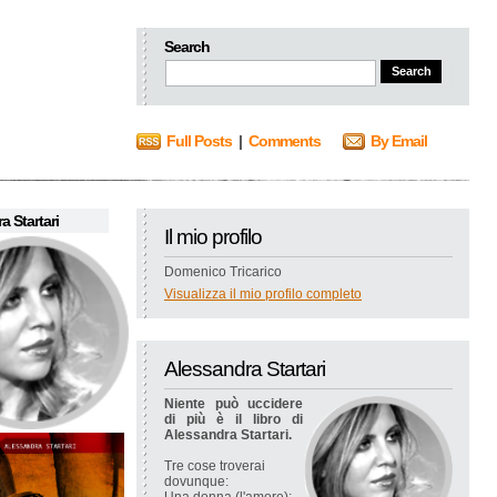
Search
Full Posts
|
Comments
By Email
a Startari
Il mio profilo
Domenico Tricarico
Visualizza il mio profilo completo
Alessandra Startari
Niente può uccidere
di più è il libro di
Alessandra Startari.
Tre cose troverai
dovunque: