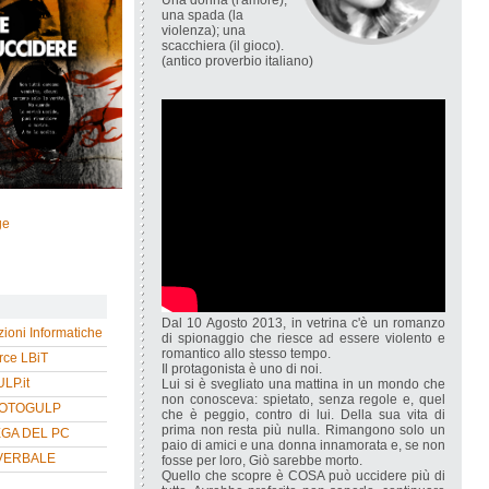
Una donna (l'amore);
una spada (la
violenza); una
scacchiera (il gioco).
(antico proverbio italiano)
ge
Dal 10 Agosto 2013, in vetrina c'è un romanzo
zioni Informatiche
di spionaggio che riesce ad essere violento e
romantico allo stesso tempo.
ce LBiT
Il protagonista è uno di noi.
P.it
Lui si è svegliato una mattina in un mondo che
non conosceva: spietato, senza regole e, quel
HOTOGULP
che è peggio, contro di lui. Della sua vita di
prima non resta più nulla. Rimangono solo un
EGA DEL PC
paio di amici e una donna innamorata e, se non
VERBALE
fosse per loro, Giò sarebbe morto.
Quello che scopre è COSA può uccidere più di