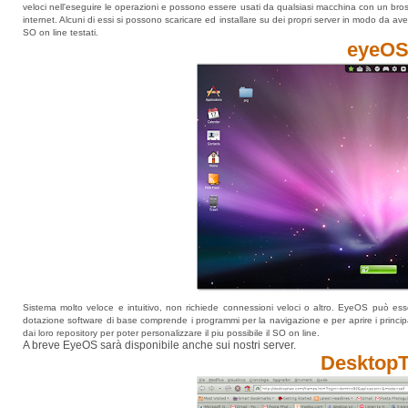
veloci nell'eseguire le operazioni e possono essere usati da qualsiasi macchina con un bro
internet. Alcuni di essi si possono scaricare ed installare su dei propri server in modo da a
SO on line testati.
eyeO
Sistema molto veloce e intuitivo, non richiede connessioni veloci o altro. EyeOS può esse
dotazione software di base comprende i programmi per la navigazione e per aprire i principa
dai loro repository per poter personalizzare il piu possibile il SO on line.
A breve EyeOS sarà disponibile anche sui nostri server.
Desktop