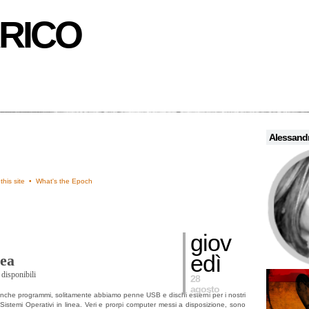
RICO
Alessandr
this site •
What's the Epoch
giov
edì
nea
disponibili
28
agosto
 anche programmi, solitamente abbiamo penne USB e dischi esterni per i nostri
istemi Operativi in linea. Veri e prorpi computer messi a disposizione, sono