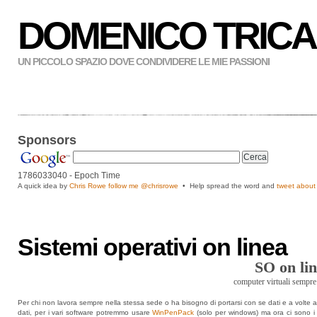
DOMENICO TRICA
UN PICCOLO SPAZIO DOVE CONDIVIDERE LE MIE PASSIONI
Sponsors
1786033040
- Epoch Time
A quick idea by
Chris Rowe follow me
@chrisrowe
• Help spread the word and
tweet about 
Sistemi operativi on linea
SO on li
computer virtuali sempre 
Per chi non lavora sempre nella stessa sede o ha bisogno di portarsi con se dati e a volte
dati, per i vari software potremmo usare
WinPenPack
(solo per windows) ma ora ci sono i S