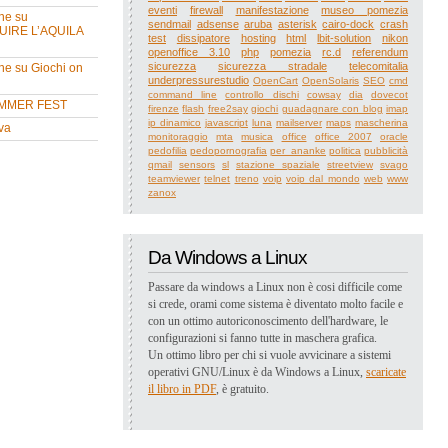
eventi
firewall
manifestazione
museo pomezia
ne su
sendmail
adsense
aruba
asterisk
cairo-dock
crash
UIRE L’AQUILA
test
dissipatore
hosting
html
lbit-solution
nikon
openoffice 3.10
php
pomezia
rc.d
referendum
sicurezza
sicurezza stradale
telecomitalia
ne su Giochi on
underpressurestudio
OpenCart
OpenSolaris
SEO
cmd
command line
controllo dischi
cowsay
dia
dovecot
MMER FEST
firenze
flash
free2say
giochi
guadagnare con blog
imap
ip dinamico
javascript
luna
mailserver
maps
mascherina
va
monitoraggio
mta
musica
office
office 2007
oracle
pedofilia
pedopornografia
per_ananke
politica
pubblicità
qmail
sensors
sl
stazione spaziale
streetview
svago
teamviewer
telnet
treno
voip
voip dal mondo
web
www
zanox
Da Windows a Linux
Passare da windows a Linux non è cosi difficile come
si crede, orami come sistema è diventato molto facile e
con un ottimo autoriconoscimento dell'hardware, le
configurazioni si fanno tutte in maschera grafica.
Un ottimo libro per chi si vuole avvicinare a sistemi
operativi GNU/Linux è da Windows a Linux,
scaricate
il libro in PDF
, è gratuito.