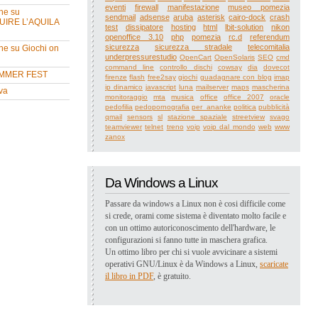
eventi
firewall
manifestazione
museo pomezia
ne su
sendmail
adsense
aruba
asterisk
cairo-dock
crash
UIRE L’AQUILA
test
dissipatore
hosting
html
lbit-solution
nikon
openoffice 3.10
php
pomezia
rc.d
referendum
sicurezza
sicurezza stradale
telecomitalia
ne su Giochi on
underpressurestudio
OpenCart
OpenSolaris
SEO
cmd
command line
controllo dischi
cowsay
dia
dovecot
MMER FEST
firenze
flash
free2say
giochi
guadagnare con blog
imap
ip dinamico
javascript
luna
mailserver
maps
mascherina
va
monitoraggio
mta
musica
office
office 2007
oracle
pedofilia
pedopornografia
per_ananke
politica
pubblicità
qmail
sensors
sl
stazione spaziale
streetview
svago
teamviewer
telnet
treno
voip
voip dal mondo
web
www
zanox
Da Windows a Linux
Passare da windows a Linux non è cosi difficile come
si crede, orami come sistema è diventato molto facile e
con un ottimo autoriconoscimento dell'hardware, le
configurazioni si fanno tutte in maschera grafica.
Un ottimo libro per chi si vuole avvicinare a sistemi
operativi GNU/Linux è da Windows a Linux,
scaricate
il libro in PDF
, è gratuito.