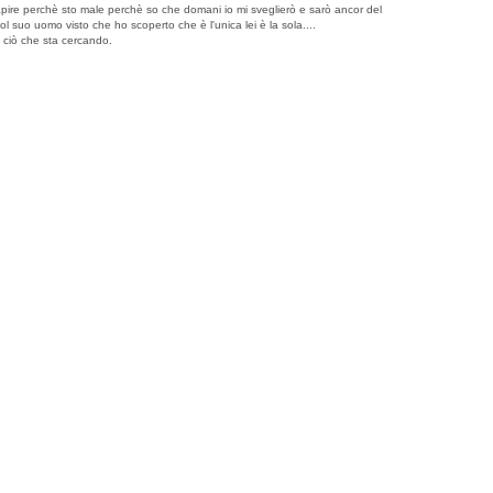
 capire perchè sto male perchè so che domani io mi sveglierò e sarò ancor del
ol suo uomo visto che ho scoperto che è l'unica lei è la sola....
o ciò che sta cercando.