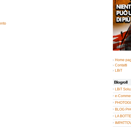
ento
Home pa
Contatti
LBiT
Blogroll
LBiT Solu
e-Commer
PHOTOGUL
BLOG P
LA BOTT
IMPATTO