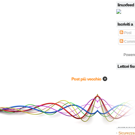
linuxfeed
Iscriviti a
Post
Comme
Power
Lettori fis
Post più vecchio
Sfascion
Sicurezza