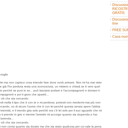
Discussio
RICOSTR
GRATIS
Discussio
line
FREE SU
Casa nuo
 voglio
ei ma non capisco cosa intende fare dove vorrà arrivare. Non mi ha mai visto
e già l'ho perduta resta una sconosciuta, un mistero e chissà se è vero quel
esto perchè se puoi io so... può lasciarsi andare e l'accompagnerò e domani ti
mpagnerò e poi ti giuro che sparirò...
o ciò che sta cercando.
di molla il tipo che è con te o mi perderai, potresti non rivedermi mai più non
rcando, no di sicuro l'uomo che è con lei perchè questa serata spero l'abbia
ernità, e il mondo gira solo perchè ora c'è lei solo per il suo sguardo che mi
on ti prendo in giro e mentre l'ammiro mi accorgo quanto sia stupenda e hai
'arrenda...
o ciò che sta cercando.
 lei non conta quanto sia durato ma che sia stato qualcosa per cui vale la pena