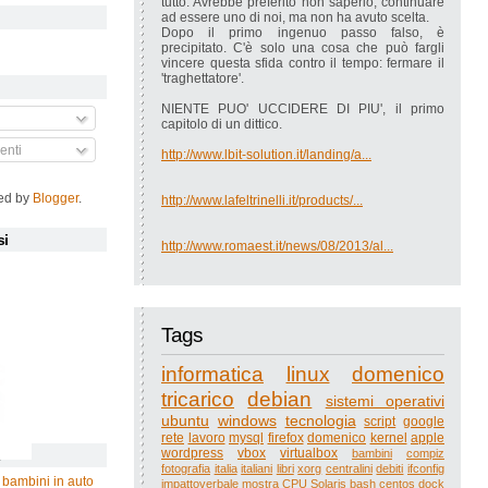
tutto. Avrebbe preferito non saperlo, continuare
ad essere uno di noi, ma non ha avuto scelta.
Dopo il primo ingenuo passo falso, è
precipitato. C'è solo una cosa che può fargli
vincere questa sfida contro il tempo: fermare il
'traghettatore'.
NIENTE PUO' UCCIDERE DI PIU', il primo
capitolo di un dittico.
nti
http://www.lbit-solution.it/landing/a...
ed by
Blogger
.
http://www.lafeltrinelli.it/products/...
si
http://www.romaest.it/news/08/2013/al...
Tags
informatica
linux
domenico
tricarico
debian
sistemi operativi
ubuntu
windows
tecnologia
script
google
rete
lavoro
mysql
firefox
domenico
kernel
apple
wordpress
vbox
virtualbox
bambini
compiz
e
fotografia
italia
italiani
libri
xorg
centralini
debiti
ifconfig
 bambini in auto
impattoverbale
mostra
CPU
Solaris
bash
centos
dock