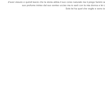
d'aver vissuto e quindi lascio che la storia abbia il suo corso naturale ma ti prego fammi
suo profumo intriso dal suo sorriso ucciso ma io sarò con la mia donna e lei c
Solo lei ha quel che voglio e sono i