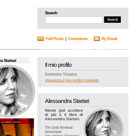
Search
Full Posts
|
Comments
By Email
a Startari
Il mio profilo
Domenico Tricarico
Visualizza il mio profilo completo
Alessandra Startari
Niente può uccidere
di più è il libro di
Alessandra Startari.
Tre cose troverai
dovunque: