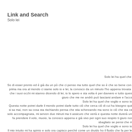
Link and Search
Solo lei
Solo lei ha quel che
So di esser pronto ed è già da un pò che ci penso ma tutto quel che so è che so bene con l
prima ma ora al mondo ci siamo solo io e lei, la conosco da un minuto l'ho appena trovata 
che i suoi occhi mi stanno dicendo di lei, io lo spero e sta volta è per davvero e tutto qu
giuro che me ne andrò può lasciarsi andare e l'acco
Solo lei ha quel che voglio e sono i
Questa notte potrei darle il mondo potrei darle tutto ciò che cerca ciò di cui ha bisogno quin
si sa mai, non sa cosa sta rischiando pensa che stia scherzando ma sono io ciò che sta ce
solo accompagnata, mi servon due minuti ma ti assicuro che verrà e questa notte durerà un'et
fa prendere il volo, muoio, la conosco appena e già vivo per ogni suo respiro ti giuro n
sbagliato se pensi che m
Solo lei ha quel che voglio e sono i
Il mio intuito mi ha spinto e solo ora capisco perchè come un druido ho il fluido che fa per