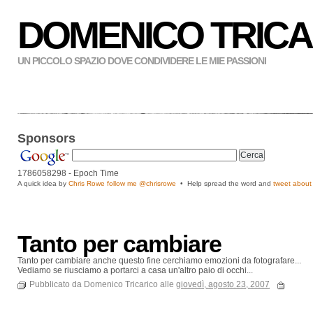
DOMENICO TRICA
UN PICCOLO SPAZIO DOVE CONDIVIDERE LE MIE PASSIONI
Sponsors
1786058298
- Epoch Time
A quick idea by
Chris Rowe follow me
@chrisrowe
• Help spread the word and
tweet about 
Tanto per cambiare
Tanto per cambiare anche questo fine cerchiamo emozioni da fotografare...
Vediamo se riusciamo a portarci a casa un'altro paio di occhi...
Pubblicato da Domenico Tricarico alle
giovedì, agosto 23, 2007