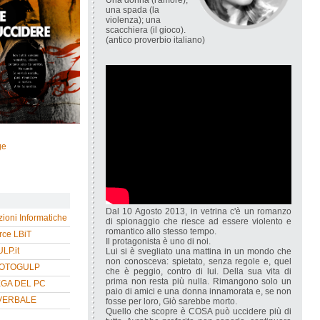
Una donna (l'amore);
una spada (la
violenza); una
scacchiera (il gioco).
(antico proverbio italiano)
ge
Dal 10 Agosto 2013, in vetrina c'è un romanzo
zioni Informatiche
di spionaggio che riesce ad essere violento e
romantico allo stesso tempo.
ce LBiT
Il protagonista è uno di noi.
P.it
Lui si è svegliato una mattina in un mondo che
non conosceva: spietato, senza regole e, quel
HOTOGULP
che è peggio, contro di lui. Della sua vita di
prima non resta più nulla. Rimangono solo un
EGA DEL PC
paio di amici e una donna innamorata e, se non
VERBALE
fosse per loro, Giò sarebbe morto.
Quello che scopre è COSA può uccidere più di