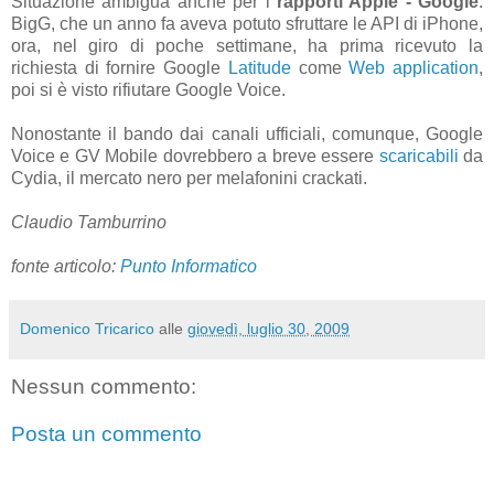
Situazione ambigua anche per i
rapporti Apple - Google
:
BigG, che un anno fa aveva potuto sfruttare le API di iPhone,
ora, nel giro di poche settimane, ha prima ricevuto la
richiesta di fornire Google
Latitude
come
Web application
,
poi si è visto rifiutare Google Voice.
Nonostante il bando dai canali ufficiali, comunque, Google
Voice e GV Mobile dovrebbero a breve essere
scaricabili
da
Cydia, il mercato nero per melafonini crackati.
Claudio Tamburrino
fonte articolo:
Punto Informatico
Domenico Tricarico
alle
giovedì, luglio 30, 2009
Nessun commento:
Posta un commento