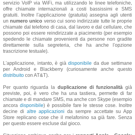
servizio VoIP via WiFi, ma utilizzando le linee telefoniche,
offre chiamate internazionali a costi bassissimi e SMS
gratuiti. Inoltre l'applicazione (gratuita) assegna agli utenti
un
numero unico
verso cui sono indirizzate tutte le proprie
chiamate dal telefono di casa, dal lavoro e dal cellulare, che
possono poi essere reindirizzate a piacimento (per esempio
spedendo le chiamate provenienti da persone non gradite
direttamente sulla segreteria, che ha anche l'opzione
trascrizione testuale).
L'applicazione, intanto, è già
disponibile
da due settimane
per Android e Blackberry (curiosamente anche questo
distribuito
con AT&T).
Per quanto riguarda la
duplicazione di funzionalità
già
previste, poi, è vero che ha una tastiera, permette di far
chiamate e di mandare SMS, ma anche con Skype (esempio
ancora
disponibile
) è possibile fare le stesse cose. Inoltre
decine di
altre applicazioni
da sempre accettate su App
Store replicano cose che il melafonino sa già fare. Senza
per questo essere escluse dal gioco.