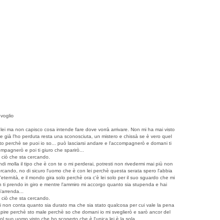
 voglio
ei ma non capisco cosa intende fare dove vorrà arrivare. Non mi ha mai visto
e già l'ho perduta resta una sconosciuta, un mistero e chissà se è vero quel
esto perchè se puoi io so... può lasciarsi andare e l'accompagnerò e domani ti
mpagnerò e poi ti giuro che sparirò...
o ciò che sta cercando.
di molla il tipo che è con te o mi perderai, potresti non rivedermi mai più non
rcando, no di sicuro l'uomo che è con lei perchè questa serata spero l'abbia
ernità, e il mondo gira solo perchè ora c'è lei solo per il suo sguardo che mi
on ti prendo in giro e mentre l'ammiro mi accorgo quanto sia stupenda e hai
'arrenda...
o ciò che sta cercando.
 lei non conta quanto sia durato ma che sia stato qualcosa per cui vale la pena
 capire perchè sto male perchè so che domani io mi sveglierò e sarò ancor del
ol suo uomo visto che ho scoperto che è l'unica lei è la sola....