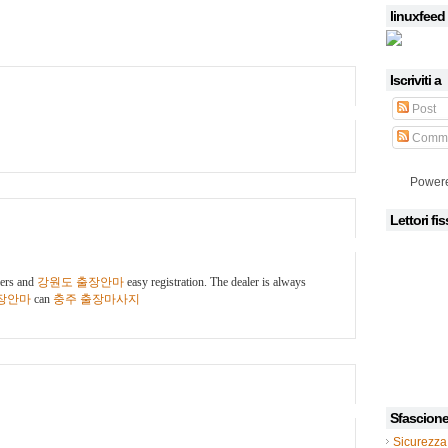
linuxfeed
Iscriviti a
Post
Comme
Power
Lettori fis
lers and
강원도 출장안마
easy registration. The dealer is always
장안마
can
충주 출장마사지
Sfascion
Sicurezza