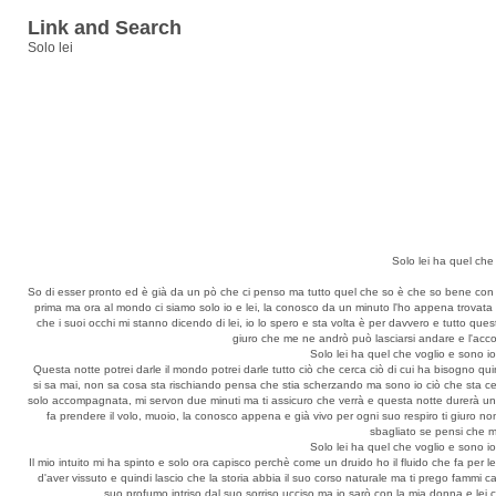
Link and Search
Solo lei
Solo lei ha quel che
So di esser pronto ed è già da un pò che ci penso ma tutto quel che so è che so bene con l
prima ma ora al mondo ci siamo solo io e lei, la conosco da un minuto l'ho appena trovata 
che i suoi occhi mi stanno dicendo di lei, io lo spero e sta volta è per davvero e tutto qu
giuro che me ne andrò può lasciarsi andare e l'acco
Solo lei ha quel che voglio e sono i
Questa notte potrei darle il mondo potrei darle tutto ciò che cerca ciò di cui ha bisogno quin
si sa mai, non sa cosa sta rischiando pensa che stia scherzando ma sono io ciò che sta ce
solo accompagnata, mi servon due minuti ma ti assicuro che verrà e questa notte durerà un'et
fa prendere il volo, muoio, la conosco appena e già vivo per ogni suo respiro ti giuro n
sbagliato se pensi che m
Solo lei ha quel che voglio e sono i
Il mio intuito mi ha spinto e solo ora capisco perchè come un druido ho il fluido che fa per
d'aver vissuto e quindi lascio che la storia abbia il suo corso naturale ma ti prego fammi
suo profumo intriso dal suo sorriso ucciso ma io sarò con la mia donna e lei c