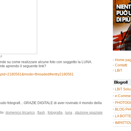
o?
Home pa
ande su come realizzare alcune foto con soggetto la LUNA.
Contatti
nte aprendo il seguente link?
LBiT
html&pid=2180561&mode=threaded#entry2180561
Blogroll
LBiT Solu
e-Commer
PHOTOGUL
seudo fotografi... GRAZIE DIGITALE di aver rovinato il mondo della
BLOG P
tte:
domenico tricarico
,
flash
,
fotografia
,
luna
,
stazione spaziale
LA BOTT
IMPATTO