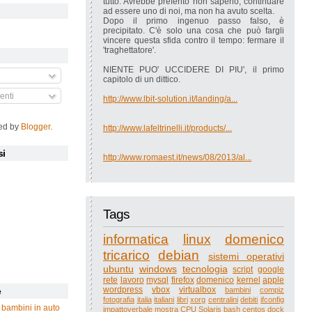
tutto. Avrebbe preferito non saperlo, continuare
ad essere uno di noi, ma non ha avuto scelta.
Dopo il primo ingenuo passo falso, è
precipitato. C'è solo una cosa che può fargli
vincere questa sfida contro il tempo: fermare il
'traghettatore'.
NIENTE PUO' UCCIDERE DI PIU', il primo
capitolo di un dittico.
nti
http://www.lbit-solution.it/landing/a...
ed by
Blogger
.
http://www.lafeltrinelli.it/products/...
si
http://www.romaest.it/news/08/2013/al...
Tags
informatica
linux
domenico
tricarico
debian
sistemi operativi
ubuntu
windows
tecnologia
script
google
rete
lavoro
mysql
firefox
domenico
kernel
apple
wordpress
vbox
virtualbox
bambini
compiz
e
fotografia
italia
italiani
libri
xorg
centralini
debiti
ifconfig
 bambini in auto
impattoverbale
mostra
CPU
Solaris
bash
centos
dock