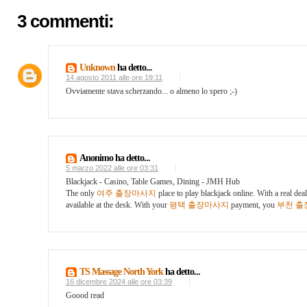
3 commenti:
Unknown
ha detto...
14 agosto 2011 alle ore 19:11
Ovviamente stava scherzando... o almeno lo spero ;-)
Anonimo ha detto...
5 marzo 2022 alle ore 03:31
Blackjack - Casino, Table Games, Dining - JMH Hub
The only
여주 출장마사지
place to play blackjack online. With a real dea
available at the desk. With your
평택 출장마사지
payment, you
부천 출
TS Massage North York
ha detto...
16 dicembre 2024 alle ore 03:39
Goood read