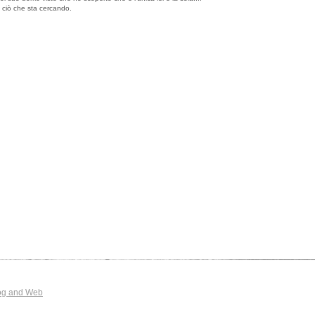
o ciò che sta cercando.
og and Web