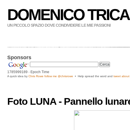
DOMENICO TRICA
UN PICCOLO SPAZIO DOVE CONDIVIDERE LE MIE PASSIONI
Sponsors
1785999190
- Epoch Time
A quick idea by
Chris Rowe follow me
@chrisrowe
• Help spread the word and
tweet about 
Foto LUNA - Pannello lunare