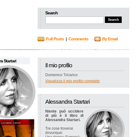
Search
Full Posts
|
Comments
By Email
a Startari
Il mio profilo
Domenico Tricarico
Visualizza il mio profilo completo
Alessandra Startari
Niente può uccidere
di più è il libro di
Alessandra Startari.
Tre cose troverai
dovunque: