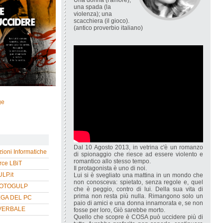
Una donna (l'amore);
una spada (la
violenza); una
scacchiera (il gioco).
(antico proverbio italiano)
ge
Dal 10 Agosto 2013, in vetrina c'è un romanzo
zioni Informatiche
di spionaggio che riesce ad essere violento e
romantico allo stesso tempo.
ce LBiT
Il protagonista è uno di noi.
P.it
Lui si è svegliato una mattina in un mondo che
non conosceva: spietato, senza regole e, quel
HOTOGULP
che è peggio, contro di lui. Della sua vita di
prima non resta più nulla. Rimangono solo un
EGA DEL PC
paio di amici e una donna innamorata e, se non
VERBALE
fosse per loro, Giò sarebbe morto.
Quello che scopre è COSA può uccidere più di