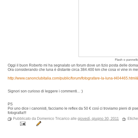
Flash o pannell
Oggi il buon Roberto mi ha segnalato un forum dove un tizio posta delle dom
Ora considerando che luna è distante circa
384.400 km che cosa vi vine in me
http://www.canonclubitalia.com/public/forum/fotografare-la-luna-t404465.
Signori son curioso di leggere i commenti... :)
PS
Poi uno dice i canonisti, facciamo le reflex da 50 € così ci troviamo pieni di p
fotografia!!!
Pubblicato da Domenico Tricarico alle
giovedì, giugno 30, 2011
Etiche