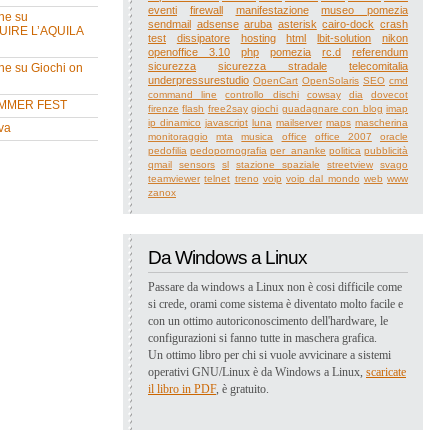
eventi
firewall
manifestazione
museo pomezia
ne su
sendmail
adsense
aruba
asterisk
cairo-dock
crash
UIRE L’AQUILA
test
dissipatore
hosting
html
lbit-solution
nikon
openoffice 3.10
php
pomezia
rc.d
referendum
sicurezza
sicurezza stradale
telecomitalia
ne su Giochi on
underpressurestudio
OpenCart
OpenSolaris
SEO
cmd
command line
controllo dischi
cowsay
dia
dovecot
MMER FEST
firenze
flash
free2say
giochi
guadagnare con blog
imap
ip dinamico
javascript
luna
mailserver
maps
mascherina
va
monitoraggio
mta
musica
office
office 2007
oracle
pedofilia
pedopornografia
per_ananke
politica
pubblicità
qmail
sensors
sl
stazione spaziale
streetview
svago
teamviewer
telnet
treno
voip
voip dal mondo
web
www
zanox
Da Windows a Linux
Passare da windows a Linux non è cosi difficile come
si crede, orami come sistema è diventato molto facile e
con un ottimo autoriconoscimento dell'hardware, le
configurazioni si fanno tutte in maschera grafica.
Un ottimo libro per chi si vuole avvicinare a sistemi
operativi GNU/Linux è da Windows a Linux,
scaricate
il libro in PDF
, è gratuito.