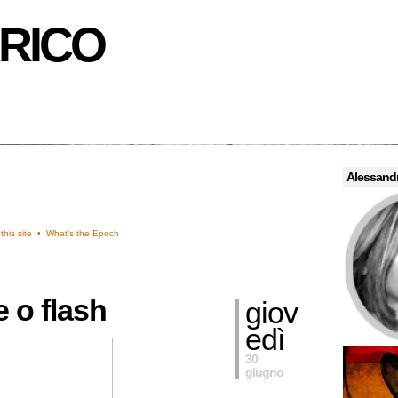
RICO
Alessandr
this site •
What's the Epoch
 o flash
giov
edì
30
giugno