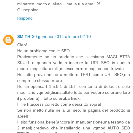
mi saresti molto di aiuto... ma la tua email ?!
Giuseppina
Rispondi
SMITH
30 gennaio 2014 alle ore 02:10
Ciao!
Ho un problema con le SEO.
Praticamente ho un prodotto che si chiama MAGLIETTA
SKULL e quando vado a inserire la URL SEO in questo
modo: maglietta-akull ,mi esce errore pagina non trovata.
Ho fatto prova anche a mettere TEST come URL SEO,ma
sempre lo stesso errore.
Ho un opencart 1.5.5.1 di LBIT con tema di default e solo
modifiche vqmod(disinstallate tutte per vedere se erano loro
il problema),il tutto su aruba linux.
Il file htaccess corretto come descritto sopra!
Se non metto nulla nella url seo, la pagina del prodotto si
apre!!
Il sito funziona bene(ancora in manutenzione,ma testato da
2 mesi),credevo che installando una vqmod AUTO SEO