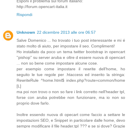
Esponi il problema sul forum italiano:
http://forum.opencart-italia.it
Rispondi
Unknown
22 dicembre 2013 alle ore 06:57
Salve Domenico ... ho trovato i tuo post interessante e mi é
stato molto di aiuto, per impostare il seo. Complimenti!
Ho installato da poco un tema twitter bootstrap in opencart
''pishop'' su server aruba e oltre d essere nuova di opencart
... non so bene come impostare alcune cose.
per esempio come impostare il rewrite dell'home, ho
seguito le tue regole per .htaccess ed inserito la stringa:
RewriteRule ^home.html$ index.php?route=common/home
[L]
ma poi non trovo o non so fare i link corretto nell'header tpl,
forse con aruba potrebbe non funzionare, ma io non so
proprio dove farlo.
Inoltre essendo nuova di opecart come faccio a settare le
impostazioni SEO, e Snippet in particolare dalle home, devo
sempre modificare il file header.tpl ??? e se si dove? Grazie