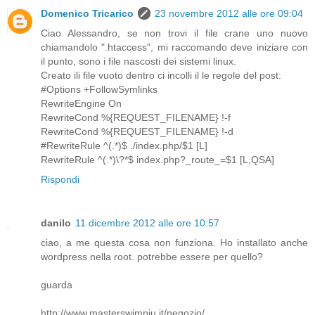
Domenico Tricarico
23 novembre 2012 alle ore 09:04
Ciao Alessandro, se non trovi il file crane uno nuovo
chiamandolo ".htaccess", mi raccomando deve iniziare con
il punto, sono i file nascosti dei sistemi linux.
Creato ili file vuoto dentro ci incolli il le regole del post:
#Options +FollowSymlinks
RewriteEngine On
RewriteCond %{REQUEST_FILENAME} !-f
RewriteCond %{REQUEST_FILENAME} !-d
#RewriteRule ^(.*)$ ./index.php/$1 [L]
RewriteRule ^(.*)\?*$ index.php?_route_=$1 [L,QSA]
Rispondi
danilo
11 dicembre 2012 alle ore 10:57
ciao, a me questa cosa non funziona. Ho installato anche
wordpress nella root. potrebbe essere per quello?
guarda
http://www.masterswimpiu.it/negozio/