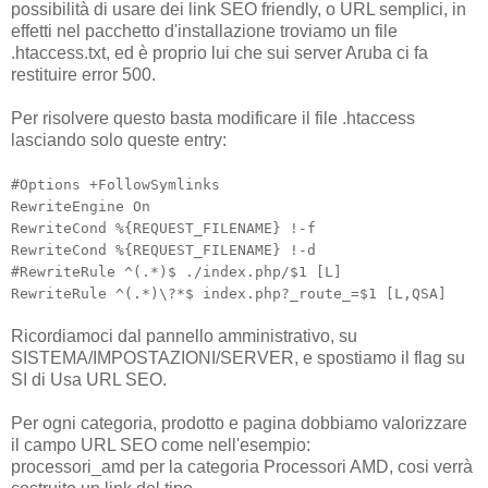
possibilità di usare dei link SEO friendly, o URL semplici, in
effetti nel pacchetto d'installazione troviamo un file
.htaccess.txt, ed è proprio lui che sui server Aruba ci fa
restituire error 500.
Per risolvere questo basta modificare il file .htaccess
lasciando solo queste entry:
#Options +FollowSymlinks
RewriteEngine On
RewriteCond %{REQUEST_FILENAME} !-f
RewriteCond %{REQUEST_FILENAME} !-d
#RewriteRule ^(.*)$ ./index.php/$1 [L]
RewriteRule ^(.*)\?*$ index.php?_route_=$1 [L,QSA]
Ricordiamoci dal pannello amministrativo, su
SISTEMA/IMPOSTAZIONI/SERVER, e spostiamo il flag su
SI di Usa URL SEO.
Per ogni categoria, prodotto e pagina dobbiamo valorizzare
il campo URL SEO come nell'esempio:
processori_amd per la categoria Processori AMD, cosi verrà