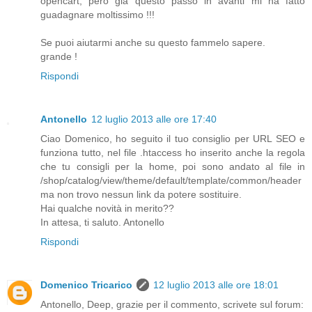
opencart, pero gia questo passo in avanti mi ha fatto
guadagnare moltissimo !!!
Se puoi aiutarmi anche su questo fammelo sapere.
grande !
Rispondi
Antonello
12 luglio 2013 alle ore 17:40
Ciao Domenico, ho seguito il tuo consiglio per URL SEO e
funziona tutto, nel file .htaccess ho inserito anche la regola
che tu consigli per la home, poi sono andato al file in
/shop/catalog/view/theme/default/template/common/header
ma non trovo nessun link da potere sostituire.
Hai qualche novità in merito??
In attesa, ti saluto. Antonello
Rispondi
Domenico Tricarico
12 luglio 2013 alle ore 18:01
Antonello, Deep, grazie per il commento, scrivete sul forum: