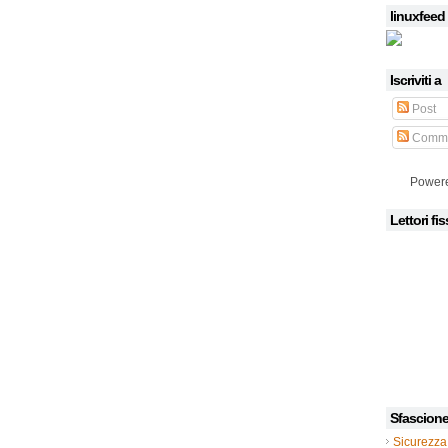
linuxfeed
Iscriviti a
Post
Comme
Power
Lettori fis
Sfascion
Sicurezza