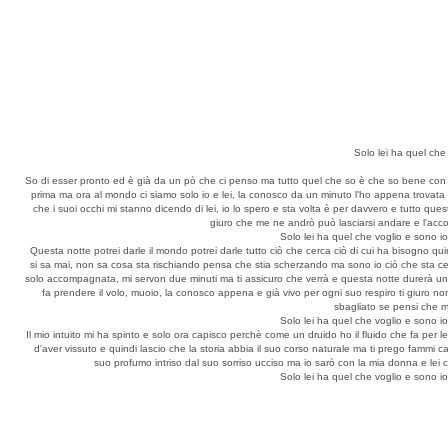
Solo lei ha quel che
So di esser pronto ed è già da un pò che ci penso ma tutto quel che so è che so bene con l
prima ma ora al mondo ci siamo solo io e lei, la conosco da un minuto l'ho appena trovata 
che i suoi occhi mi stanno dicendo di lei, io lo spero e sta volta è per davvero e tutto qu
giuro che me ne andrò può lasciarsi andare e l'acco
Solo lei ha quel che voglio e sono i
Questa notte potrei darle il mondo potrei darle tutto ciò che cerca ciò di cui ha bisogno quin
si sa mai, non sa cosa sta rischiando pensa che stia scherzando ma sono io ciò che sta ce
solo accompagnata, mi servon due minuti ma ti assicuro che verrà e questa notte durerà un'et
fa prendere il volo, muoio, la conosco appena e già vivo per ogni suo respiro ti giuro n
sbagliato se pensi che m
Solo lei ha quel che voglio e sono i
Il mio intuito mi ha spinto e solo ora capisco perchè come un druido ho il fluido che fa per
d'aver vissuto e quindi lascio che la storia abbia il suo corso naturale ma ti prego fammi
suo profumo intriso dal suo sorriso ucciso ma io sarò con la mia donna e lei c
Solo lei ha quel che voglio e sono i