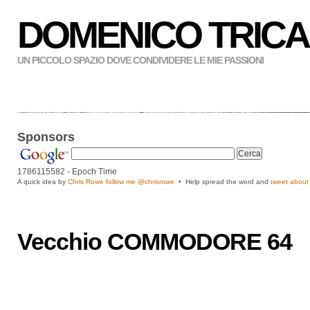
DOMENICO TRICA
UN PICCOLO SPAZIO DOVE CONDIVIDERE LE MIE PASSIONI
Sponsors
1786115583
- Epoch Time
A quick idea by
Chris Rowe follow me
@chrisrowe
• Help spread the word and
tweet about 
Vecchio COMMODORE 64