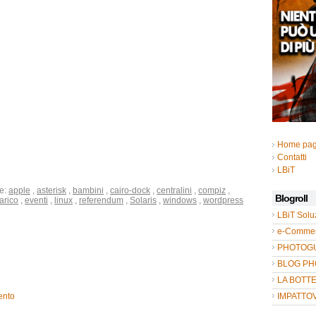
Home pa
Contatti
LBiT
te:
apple
,
asterisk
,
bambini
,
cairo-dock
,
centralini
,
compiz
,
Blogroll
arico
,
eventi
,
linux
,
referendum
,
Solaris
,
windows
,
wordpress
LBiT Solu
e-Commer
PHOTOGUL
BLOG P
LA BOTT
ento
IMPATTO