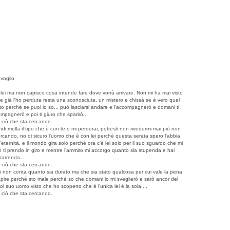
 voglio
ei ma non capisco cosa intende fare dove vorrà arrivare. Non mi ha mai visto
e già l'ho perduta resta una sconosciuta, un mistero e chissà se è vero quel
esto perchè se puoi io so... può lasciarsi andare e l'accompagnerò e domani ti
mpagnerò e poi ti giuro che sparirò...
o ciò che sta cercando.
di molla il tipo che è con te o mi perderai, potresti non rivedermi mai più non
rcando, no di sicuro l'uomo che è con lei perchè questa serata spero l'abbia
ernità, e il mondo gira solo perchè ora c'è lei solo per il suo sguardo che mi
on ti prendo in giro e mentre l'ammiro mi accorgo quanto sia stupenda e hai
'arrenda...
o ciò che sta cercando.
 lei non conta quanto sia durato ma che sia stato qualcosa per cui vale la pena
 capire perchè sto male perchè so che domani io mi sveglierò e sarò ancor del
ol suo uomo visto che ho scoperto che è l'unica lei è la sola....
o ciò che sta cercando.