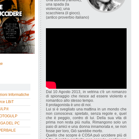
Una donna (l'amore);
una spada (la
violenza); una
scacchiera (il gioco).
(antico proverbio italiano)
ge
Dal 10 Agosto 2013, in vetrina c'è un romanzo
zioni Informatiche
di spionaggio che riesce ad essere violento e
romantico allo stesso tempo.
ce LBiT
Il protagonista è uno di noi.
P.it
Lui si è svegliato una mattina in un mondo che
non conosceva: spietato, senza regole e, quel
HOTOGULP
che è peggio, contro di lui. Della sua vita di
prima non resta più nulla. Rimangono solo un
EGA DEL PC
paio di amici e una donna innamorata e, se non
VERBALE
fosse per loro, Giò sarebbe morto.
Quello che scopre è COSA può uccidere più di