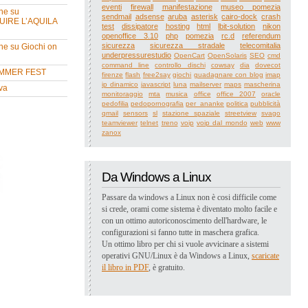
eventi
firewall
manifestazione
museo pomezia
ne su
sendmail
adsense
aruba
asterisk
cairo-dock
crash
UIRE L’AQUILA
test
dissipatore
hosting
html
lbit-solution
nikon
openoffice 3.10
php
pomezia
rc.d
referendum
sicurezza
sicurezza stradale
telecomitalia
ne su Giochi on
underpressurestudio
OpenCart
OpenSolaris
SEO
cmd
command line
controllo dischi
cowsay
dia
dovecot
MMER FEST
firenze
flash
free2say
giochi
guadagnare con blog
imap
ip dinamico
javascript
luna
mailserver
maps
mascherina
va
monitoraggio
mta
musica
office
office 2007
oracle
pedofilia
pedopornografia
per_ananke
politica
pubblicità
qmail
sensors
sl
stazione spaziale
streetview
svago
teamviewer
telnet
treno
voip
voip dal mondo
web
www
zanox
Da Windows a Linux
Passare da windows a Linux non è cosi difficile come
si crede, orami come sistema è diventato molto facile e
con un ottimo autoriconoscimento dell'hardware, le
configurazioni si fanno tutte in maschera grafica.
Un ottimo libro per chi si vuole avvicinare a sistemi
operativi GNU/Linux è da Windows a Linux,
scaricate
il libro in PDF
, è gratuito.