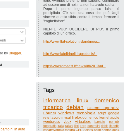
tutto. Avrebbe preferito non saperlo, continuare
ad essere uno di noi, ma non ha avuto scelta.
Dopo il primo ingenuo passo falso, è
precipitato. C'è solo una cosa che può fargli
vincere questa sfida contro il tempo: fermare il
'traghettatore'.
NIENTE PUO' UCCIDERE DI PIU', il primo
capitolo di un dittico.
nti
http://www.lbit-solution.it/landing/a...
ed by
Blogger
.
http://www.lafeltrinelli.it/products/...
si
http://www.romaest.it/news/08/2013/al...
Tags
informatica
linux
domenico
tricarico
debian
sistemi operativi
ubuntu
windows
tecnologia
script
google
rete
lavoro
mysql
firefox
domenico
kernel
apple
wordpress
vbox
virtualbox
bambini
compiz
e
fotografia
italia
italiani
libri
xorg
centralini
debiti
ifconfig
 bambini in auto
impattoverbale
mostra
CPU
Solaris
bash
centos
dock