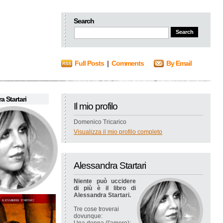
Search
Full Posts
|
Comments
By Email
a Startari
Il mio profilo
Domenico Tricarico
Visualizza il mio profilo completo
Alessandra Startari
Niente può uccidere
di più è il libro di
Alessandra Startari.
Tre cose troverai
dovunque: