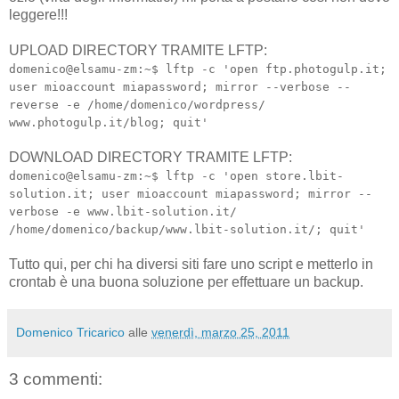
leggere!!!
UPLOAD DIRECTORY TRAMITE LFTP:
domenico@elsamu-zm:~$ lftp -c 'open ftp.photogulp.it;
user mioaccount miapassword; mirror --verbose --
reverse -e /home/domenico/wordpress/
www.photogulp.it/blog; quit'
DOWNLOAD DIRECTORY TRAMITE LFTP:
domenico@elsamu-zm:~$ lftp -c 'open store.lbit-
solution.it; user mioaccount miapassword; mirror --
verbose -e www.lbit-solution.it/
/home/domenico/backup/www.lbit-solution.it/; quit'
Tutto qui, per chi ha diversi siti fare uno script e metterlo in
crontab è una buona soluzione per effettuare un backup.
Domenico Tricarico
alle
venerdì, marzo 25, 2011
3 commenti: