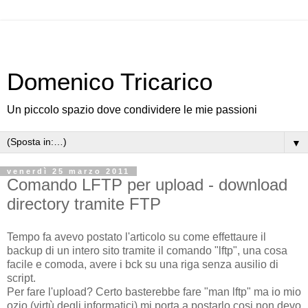
Domenico Tricarico
Un piccolo spazio dove condividere le mie passioni
▼
venerdì 25 marzo 2011
Comando LFTP per upload - download
directory tramite FTP
Tempo fa avevo postato l'articolo su come effettaure il
backup di un intero sito tramite il comando "lftp", una cosa
facile e comoda, avere i bck su una riga senza ausilio di
script.
Per fare l'upload? Certo basterebbe fare "man lftp" ma io mio
ozio (virtù degli informatici) mi porta a postarlo cosi non devo