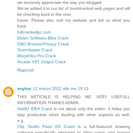
we sincerely appreciate the way you blogged.
We've added it to our list of bookmarked web pages and will
be checking back in the near
future. Please also visit my website and tell us what you
think.
fullcrackedpc.com
Elsten Software Bliss Crack
O&O BrowserPrivacy Crack
TeamViewer Crack
MorphVox Pro Crack
Arcade VST Output Crack
Rispondi
asghar
12 marzo 2022 alle ore 15:13
THIS ARTICALE IS HELPING ME. VERY USEFULL
INFORMATION.THANKS ADMIN
IntelliJ IDEA Crack
is not about only the editor: it helps you
stay productive when dealing with other aspects as well:
e.g.
Clip Studio Paint EX Crack
is a full-featured drawing
software specifically designed to allow comic and manga