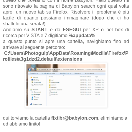
quello che troviamo con il nome Babylon. Fatto questo mi
sono ritrovato la pagina di Babylon search ogni qual volta
apro un nuovo tab su Firefox. Risolvere il problema è più
facile di quanto possiamo immaginare (dopo che ci ho
sbattuto una serata!):
Andiamo su
START
e da
ESEGUI
per XP o nel box di
ricerca per VISTA e 7 digitiamo
%appdata%
a questo punto si apre una cartella, navighiamo fino ad
arrivare al seguente percorso:
C:\Users\Photogulp\AppData\Roaming\Mozilla\Firefox\P
rofiles\a3g1dzd2.default\extensions
qui torviamo la cartella
ffxtlbr@babylon.com
, eliminiamola
ed abbiamo finito!