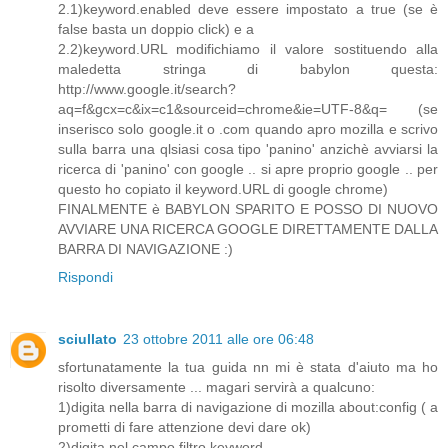
2.1)keyword.enabled deve essere impostato a true (se è
false basta un doppio click) e a
2.2)keyword.URL modifichiamo il valore sostituendo alla
maledetta stringa di babylon questa:
http://www.google.it/search?
aq=f&gcx=c&ix=c1&sourceid=chrome&ie=UTF-8&q= (se
inserisco solo google.it o .com quando apro mozilla e scrivo
sulla barra una qlsiasi cosa tipo 'panino' anzichè avviarsi la
ricerca di 'panino' con google .. si apre proprio google .. per
questo ho copiato il keyword.URL di google chrome)
FINALMENTE è BABYLON SPARITO E POSSO DI NUOVO
AVVIARE UNA RICERCA GOOGLE DIRETTAMENTE DALLA
BARRA DI NAVIGAZIONE :)
Rispondi
sciullato
23 ottobre 2011 alle ore 06:48
sfortunatamente la tua guida nn mi è stata d'aiuto ma ho
risolto diversamente ... magari servirà a qualcuno:
1)digita nella barra di navigazione di mozilla about:config ( a
prometti di fare attenzione devi dare ok)
2)digita nel campo filtro keyword