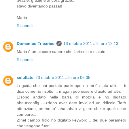
Grazie, grazie e ancora grazie....
stavo diventando pazza!!
Maria
Rispondi
Domenico Tricarico
13 ottobre 2011 alle ore 12:13
Maria è un piacere sapere che l'articolo è d'aiuto.
Rispondi
sciullato
23 ottobre 2011 alle ore 06:35
la guida che hai postato purtroppo nn mi è stata utile ... ti
dico come ho risolto ... magari può essere d'aiuto ad altri:
1)sono andato nella barra di mozilla e ho digitato
about:config --->dopo aver dato invio ad un ridicolo "farò
attenzione, prometto" ahahahah vi giuro che è quello che
compare....
2)nel campo filtro ho digitato keyword... dei due parametri
che vengono fuori