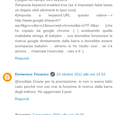
3)imposta keyword.enabled true (se è impostato false basta
un doppio click altrimenti lo lasci così)
4)imposta a keyword.URL questo valore--->
http://www.google.it/search?
aq=f&gcx=c&ix=c1&sourceid=chrome&ie=UTF-8&q= (che
ho copiato da google chrome :) ) sostituendo quella
maledetta stringa di babylon ... ora dovrebbe funzionare la
ricerca google direttamente dalla barra e dovrebbe essere
scomparsa babylon ... almeno io ho risolto così... se c'è
ancora ... chiamate l'esorcista .. ciao a tt :)
Rispondi
Domenico Tricarico
23 ottobre 2011 alle ore 15:52
@sciullato Grazie per la precisazione, io non ci avevo fatto
caso perché non uso mai la funzione di ricerca dalla barra
degli indirizzi. Ho aggiornato il post
Rispondi
Anonimo
2 novembre 2011 alle ore 15:04