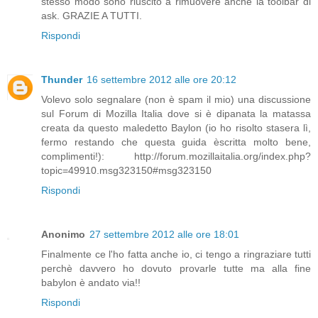
stesso modo sono riuscito a rimuovere anche la toolbar di
ask. GRAZIE A TUTTI.
Rispondi
Thunder
16 settembre 2012 alle ore 20:12
Volevo solo segnalare (non è spam il mio) una discussione
sul Forum di Mozilla Italia dove si è dipanata la matassa
creata da questo maledetto Baylon (io ho risolto stasera lì,
fermo restando che questa guida èscritta molto bene,
complimenti!): http://forum.mozillaitalia.org/index.php?
topic=49910.msg323150#msg323150
Rispondi
Anonimo
27 settembre 2012 alle ore 18:01
Finalmente ce l'ho fatta anche io, ci tengo a ringraziare tutti
perchè davvero ho dovuto provarle tutte ma alla fine
babylon è andato via!!
Rispondi