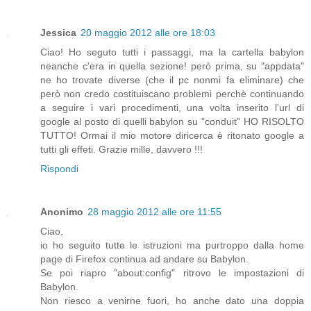
Jessica
20 maggio 2012 alle ore 18:03
Ciao! Ho seguto tutti i passaggi, ma la cartella babylon
neanche c'era in quella sezione! però prima, su "appdata"
ne ho trovate diverse (che il pc nonmi fa eliminare) che
però non credo costituiscano problemi perchè continuando
a seguire i vari procedimenti, una volta inserito l'url di
google al posto di quelli babylon su "conduit" HO RISOLTO
TUTTO! Ormai il mio motore diricerca è ritonato google a
tutti gli effeti. Grazie mille, davvero !!!
Rispondi
Anonimo
28 maggio 2012 alle ore 11:55
Ciao,
io ho seguito tutte le istruzioni ma purtroppo dalla home
page di Firefox continua ad andare su Babylon.
Se poi riapro "about:config" ritrovo le impostazioni di
Babylon.
Non riesco a venirne fuori, ho anche dato una doppia