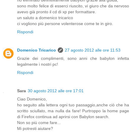
ho eliminato definitivamente babylon grazie alla guida,
sono molto felice di esserci riuscito, vi giuro che da nervoso
avevo già pronto il cd di xp per formattare.
un saluto a domenico tricarico
ci vogliono più persone volenterose come te in giro.
Rispondi
Domenico Tricarico
27 agosto 2012 alle ore 11:53
Grazie dei complimenti, sono anni che babylon infetta
legalmente i nostri pc!
Rispondi
Sara
30 agosto 2012 alle ore 17:01
Ciao Domenico,
ho seguito alla lettera ogni tuo passaggio,anche ciò che ha
scritto sciullato, ma nulla da fare! Purtroppo la home page
di Firefox continua ad aprirsi con Babylon search.
Non so più come fare...
Mi potresti aiutare?