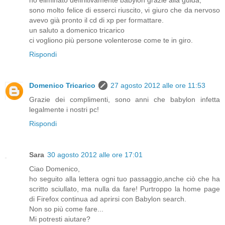
ho eliminato definitivamente babylon grazie alla guida,
sono molto felice di esserci riuscito, vi giuro che da nervoso
avevo già pronto il cd di xp per formattare.
un saluto a domenico tricarico
ci vogliono più persone volenterose come te in giro.
Rispondi
Domenico Tricarico
27 agosto 2012 alle ore 11:53
Grazie dei complimenti, sono anni che babylon infetta
legalmente i nostri pc!
Rispondi
Sara
30 agosto 2012 alle ore 17:01
Ciao Domenico,
ho seguito alla lettera ogni tuo passaggio,anche ciò che ha
scritto sciullato, ma nulla da fare! Purtroppo la home page
di Firefox continua ad aprirsi con Babylon search.
Non so più come fare...
Mi potresti aiutare?