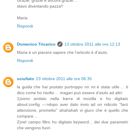
Grazie, grazie e ancora grazie....
stavo diventando pazza!!
Maria
Rispondi
Domenico Tricarico
13 ottobre 2011 alle ore 12:13
Maria è un piacere sapere che l'articolo è d'aiuto.
Rispondi
sciullato
23 ottobre 2011 alle ore 06:35
la guida che hai postato purtroppo nn mi è stata utile ... ti
dico come ho risolto ... magari può essere d'aiuto ad altri:
1)sono andato nella barra di mozilla e ho digitato
about:config --->dopo aver dato invio ad un ridicolo "farò
attenzione, prometto" ahahahah vi giuro che è quello che
compare....
2)nel campo filtro ho digitato keyword... dei due parametri
che vengono fuori