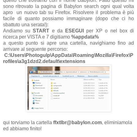
quello che troviamo con il nome Babylon. Fatto questo mi
sono ritrovato la pagina di Babylon search ogni qual volta
apro un nuovo tab su Firefox. Risolvere il problema è più
facile di quanto possiamo immaginare (dopo che ci ho
sbattuto una serata!):
Andiamo su
START
e da
ESEGUI
per XP o nel box di
ricerca per VISTA e 7 digitiamo
%appdata%
a questo punto si apre una cartella, navighiamo fino ad
arrivare al seguente percorso:
C:\Users\Photogulp\AppData\Roaming\Mozilla\Firefox\P
rofiles\a3g1dzd2.default\extensions
qui torviamo la cartella
ffxtlbr@babylon.com
, eliminiamola
ed abbiamo finito!