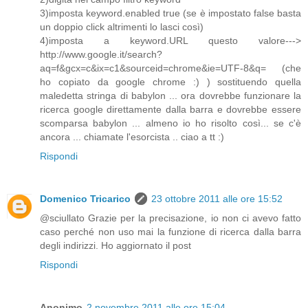
3)imposta keyword.enabled true (se è impostato false basta
un doppio click altrimenti lo lasci così)
4)imposta a keyword.URL questo valore--->
http://www.google.it/search?
aq=f&gcx=c&ix=c1&sourceid=chrome&ie=UTF-8&q= (che
ho copiato da google chrome :) ) sostituendo quella
maledetta stringa di babylon ... ora dovrebbe funzionare la
ricerca google direttamente dalla barra e dovrebbe essere
scomparsa babylon ... almeno io ho risolto così... se c'è
ancora ... chiamate l'esorcista .. ciao a tt :)
Rispondi
Domenico Tricarico
23 ottobre 2011 alle ore 15:52
@sciullato Grazie per la precisazione, io non ci avevo fatto
caso perché non uso mai la funzione di ricerca dalla barra
degli indirizzi. Ho aggiornato il post
Rispondi
Anonimo
2 novembre 2011 alle ore 15:04