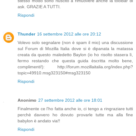
stesso modo sono riuscito a rimuovere anche la toolbar di
ask. GRAZIE A TUTTI.
Rispondi
Thunder
16 settembre 2012 alle ore 20:12
Volevo solo segnalare (non è spam il mio) una discussione
sul Forum di Mozilla Italia dove si è dipanata la matassa
creata da questo maledetto Baylon (io ho risolto stasera lì,
fermo restando che questa guida èscritta molto bene,
complimenti!): http://forum.mozillaitalia.org/index.php?
topic=49910.msg323150#msg323150
Rispondi
Anonimo
27 settembre 2012 alle ore 18:01
Finalmente ce l'ho fatta anche io, ci tengo a ringraziare tutti
perchè davvero ho dovuto provarle tutte ma alla fine
babylon è andato via!!
Rispondi