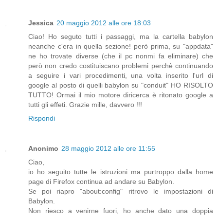
Jessica
20 maggio 2012 alle ore 18:03
Ciao! Ho seguto tutti i passaggi, ma la cartella babylon
neanche c'era in quella sezione! però prima, su "appdata"
ne ho trovate diverse (che il pc nonmi fa eliminare) che
però non credo costituiscano problemi perchè continuando
a seguire i vari procedimenti, una volta inserito l'url di
google al posto di quelli babylon su "conduit" HO RISOLTO
TUTTO! Ormai il mio motore diricerca è ritonato google a
tutti gli effeti. Grazie mille, davvero !!!
Rispondi
Anonimo
28 maggio 2012 alle ore 11:55
Ciao,
io ho seguito tutte le istruzioni ma purtroppo dalla home
page di Firefox continua ad andare su Babylon.
Se poi riapro "about:config" ritrovo le impostazioni di
Babylon.
Non riesco a venirne fuori, ho anche dato una doppia