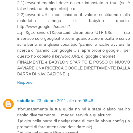
2.1)keyword.enabled deve essere impostato a true (se è
false basta un doppio click) e a
2.2)keyword.URL modifichiamo il valore sostituendo alla
maledetta stringa di babylon questa:
http://www.google.it/search?
aq=f&gcx=c&ix=c1&sourceid=chrome&ie=UTF-8&q= (se
inserisco solo google.it o .com quando apro mozilla e scrivo
sulla barra una qlsiasi cosa tipo 'panino' anzichè avviarsi la
ricerca di 'panino' con google .. si apre proprio google .. per
questo ho copiato il keyword.URL di google chrome)
FINALMENTE è BABYLON SPARITO E POSSO DI NUOVO
AVVIARE UNA RICERCA GOOGLE DIRETTAMENTE DALLA
BARRA DI NAVIGAZIONE :)
Rispondi
sciullato
23 ottobre 2011 alle ore 06:48
sfortunatamente la tua guida nn mi è stata d'aiuto ma ho
risolto diversamente ... magari servirà a qualcuno:
1)digita nella barra di navigazione di mozilla about:config ( a
prometti di fare attenzione devi dare ok)
2)digita nel campo filtro keyword