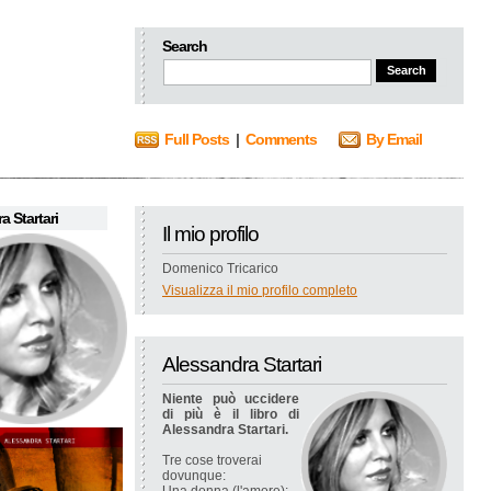
Search
Full Posts
|
Comments
By Email
a Startari
Il mio profilo
Domenico Tricarico
Visualizza il mio profilo completo
Alessandra Startari
Niente può uccidere
di più è il libro di
Alessandra Startari.
Tre cose troverai
dovunque: