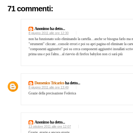
71 commenti:
Anonimo ha detto...
8 giugno 2011 alle ore 12:30
non ha funzionato solo eliminando la cartella....anche se bisogna farlo ma no
"strumenti" cliccate...console errori e poi su apri pagina ed eliminate la ca
"componenti aggiuntivi" poi su cerca componenti aggiuntivi installati scrive
prima una e poi l'altra....al riavvio di firefox babylon non ci sarà più
Domenico Tricarico
ha detto...
8 giugno 2011 alle ore 13:49
Grazie della precisazione Federica
Anonimo ha detto...
13 ottobre 2011 alle ore 12:07
Grazie, grazie e ancora grazie....