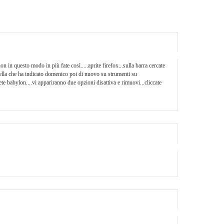
n in questo modo in più fate così.....aprite firefox...sulla barra cercate
rtella che ha indicato domenico poi di nuovo su strumenti su
te babylon....vi appariranno due opzioni disattiva e rimuovi...cliccate