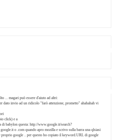
lto ... magari può essere d'aiuto ad altri:
er dato invio ad un ridicolo "farò attenzione, prometto" ahahahah vi
ori
o click) e a
 di babylon questa: http://www.google.it/search?
e.it o .com quando apro mozilla e scrivo sulla barra una qlsiasi
apre proprio google .. per questo ho copiato il keyword.URL di google