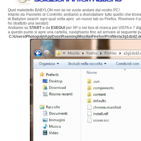
Quel maledetto BABYLON non se ne vuole andare dal nostro PC!
Intanto da Pannello di Controllo andiamo a disinstallare tutto quello che trov
di Babylon search ogni qual volta apro un nuovo tab su Firefox. Risolvere il
ho sbattuto una serata!):
Andiamo su
START
e da
ESEGUI
per XP o nel box di ricerca per VISTA e 7 di
a questo punto si apre una cartella, navighiamo fino ad arrivare al seguente p
C:\Users\Photogulp\AppData\Roaming\Mozilla\Firefox\Profiles\a3g1dzd2.d