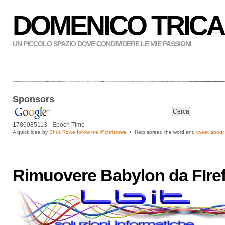
DOMENICO TRICA
UN PICCOLO SPAZIO DOVE CONDIVIDERE LE MIE PASSIONI
Sponsors
1786085114
- Epoch Time
A quick idea by
Chris Rowe follow me
@chrisrowe
• Help spread the word and
tweet about 
Rimuovere Babylon da FIre