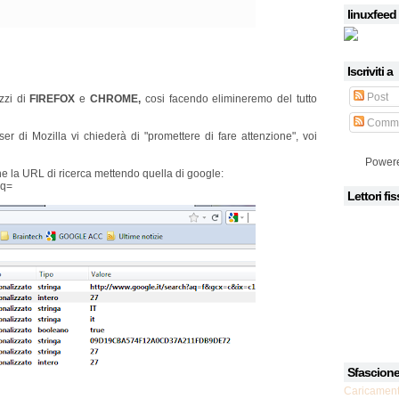
linuxfeed
Iscriviti a
Post
izzi di
FIREFOX
e
CHROME,
cosi facendo elimineremo del tutto
Comme
wser di Mozilla vi chiederà di "promettere di fare attenzione", voi
Power
che la URL di ricerca mettendo quella di google:
&q=
Lettori fis
Sfascion
Caricamento