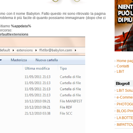
iamo con il nome Babylon. Fatto questo mi sono ritrovato la pagina
 problema è più facile di quanto possiamo immaginare (dopo che ci
gitiamo
%appdata%
ercorso:
efault\extensions
Home pa
Contatti
LBiT
Blogroll
LBiT Solu
e-Commer
PHOTOGUL
BLOG P
LA BOTT
IMPATTO