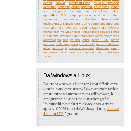
eventi
firewall
manifestazione
museo pomezia
sendmail
adsense
aruba
asterisk
cairo-dock
crash
test
dissipatore
hosting
html
lbit-solution
nikon
openoffice 3.10
php
pomezia
rc.d
referendum
sicurezza
sicurezza stradale
telecomitalia
underpressurestudio
OpenCart
OpenSolaris
SEO
cmd
command line
controllo dischi
cowsay
dia
dovecot
firenze
flash
free2say
giochi
guadagnare con blog
imap
ip dinamico
javascript
luna
mailserver
maps
mascherina
monitoraggio
mta
musica
office
office 2007
oracle
pedofilia
pedopornografia
per_ananke
politica
pubblicità
qmail
sensors
sl
stazione spaziale
streetview
svago
teamviewer
telnet
treno
voip
voip dal mondo
web
www
zanox
Da Windows a Linux
Passare da windows a Linux non è cosi difficile come
si crede, orami come sistema è diventato molto facile e
con un ottimo autoriconoscimento dell'hardware, le
configurazioni si fanno tutte in maschera grafica.
Un ottimo libro per chi si vuole avvicinare a sistemi
operativi GNU/Linux è da Windows a Linux,
scaricate
il libro in PDF
, è gratuito.