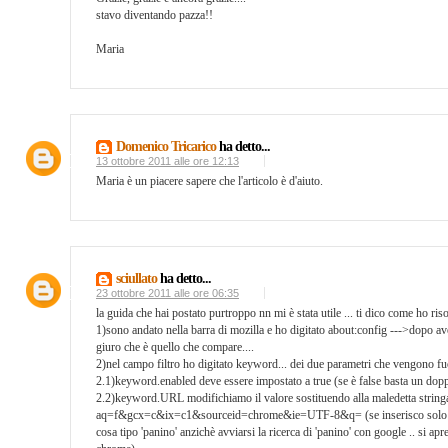
stavo diventando pazza!!
Maria
Domenico Tricarico
ha detto...
13 ottobre 2011 alle ore 12:13
Maria è un piacere sapere che l'articolo è d'aiuto.
sciullato
ha detto...
23 ottobre 2011 alle ore 06:35
la guida che hai postato purtroppo nn mi è stata utile ... ti dico come ho riso
1)sono andato nella barra di mozilla e ho digitato about:config --->dopo av
giuro che è quello che compare....
2)nel campo filtro ho digitato keyword... dei due parametri che vengono fu
2.1)keyword.enabled deve essere impostato a true (se è false basta un doppi
2.2)keyword.URL modifichiamo il valore sostituendo alla maledetta stringa
aq=f&gcx=c&ix=c1&sourceid=chrome&ie=UTF-8&q= (se inserisco solo googl
cosa tipo 'panino' anzichè avviarsi la ricerca di 'panino' con google .. si 