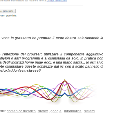
ni voce in grassetto ho premuto il tasto destro selezionando la
l'infezione del browser: utilizzare il componente aggiuntivo
abylon o altri programmi e si disinstalla da solo. In pratica non
ra degli indirizzi,home page ecc). è una mano santa... Io ormai lo
e disintallare queste schifezze dal pc con il solito pannello di
firefox/addon/searchreset/
ette:
domenico tricarico
,
firefox
,
google
,
informatica
,
sistemi