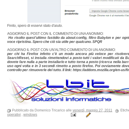
Finito, spero di esservi stato d'aiuto.
AGGIORNO IL POST CON IL COMMENTO DI UNA ANONIMO:
Ho risolto quest'ultimo fastidio da about:config, filtro Babylon e per og
voce ripristina. Spero che ciò sia utile per qualcuno. SPQR
AGGIORNO IL POST CON UN'ALTRO COMMENTO DI UN ANONIMO:
per chi ha Firefox infetto c'è un modo ancora più veloce per risolvere 
SearchReset, si installa rimettendovi a posto tutti i valori modificati da B
dovete fare nulla a parte installarlo e tutto torna a posto (ricerca nella bar
uso ogni volta e in 3 secondi rimetto a posto firefox. Poi ovviamente dovet
controllo per rimuoverle del tutto. Il link: https://addons.mozilla.org/en-us/
Pubblicato da Domenico Tricarico alle
venerdì, maggio 27, 2011
Etich
operativi
,
windows