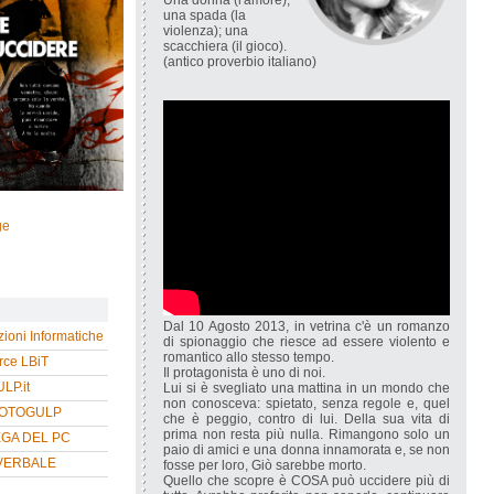
Una donna (l'amore);
una spada (la
violenza); una
scacchiera (il gioco).
(antico proverbio italiano)
ge
Dal 10 Agosto 2013, in vetrina c'è un romanzo
zioni Informatiche
di spionaggio che riesce ad essere violento e
romantico allo stesso tempo.
ce LBiT
Il protagonista è uno di noi.
P.it
Lui si è svegliato una mattina in un mondo che
non conosceva: spietato, senza regole e, quel
HOTOGULP
che è peggio, contro di lui. Della sua vita di
prima non resta più nulla. Rimangono solo un
EGA DEL PC
paio di amici e una donna innamorata e, se non
VERBALE
fosse per loro, Giò sarebbe morto.
Quello che scopre è COSA può uccidere più di