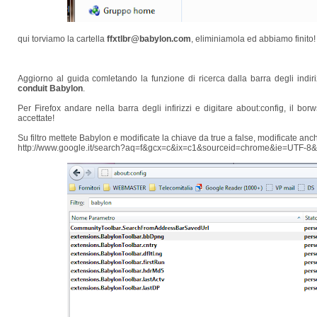
qui torviamo la cartella
ffxtlbr@babylon.com
, eliminiamola ed abbiamo finito!
Aggiorno al guida comletando la funzione di ricerca dalla barra degli indir
conduit Babylon
.
Per Firefox andare nella barra degli infirizzi e digitare about:config, il bor
accettate!
Su filtro mettete Babylon e modificate la chiave da true a false, modificate an
http://www.google.it/search?aq=f&gcx=c&ix=c1&sourceid=chrome&ie=UTF-8