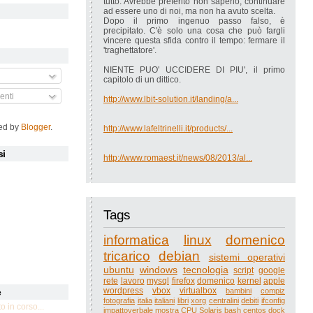
tutto. Avrebbe preferito non saperlo, continuare
ad essere uno di noi, ma non ha avuto scelta.
Dopo il primo ingenuo passo falso, è
precipitato. C'è solo una cosa che può fargli
vincere questa sfida contro il tempo: fermare il
'traghettatore'.
NIENTE PUO' UCCIDERE DI PIU', il primo
capitolo di un dittico.
nti
http://www.lbit-solution.it/landing/a...
ed by
Blogger
.
http://www.lafeltrinelli.it/products/...
si
http://www.romaest.it/news/08/2013/al...
Tags
informatica
linux
domenico
tricarico
debian
sistemi operativi
ubuntu
windows
tecnologia
script
google
rete
lavoro
mysql
firefox
domenico
kernel
apple
wordpress
vbox
virtualbox
bambini
compiz
e
fotografia
italia
italiani
libri
xorg
centralini
debiti
ifconfig
 in corso...
impattoverbale
mostra
CPU
Solaris
bash
centos
dock