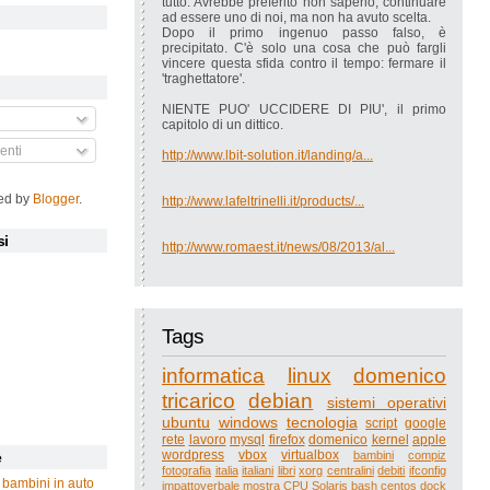
tutto. Avrebbe preferito non saperlo, continuare
ad essere uno di noi, ma non ha avuto scelta.
Dopo il primo ingenuo passo falso, è
precipitato. C'è solo una cosa che può fargli
vincere questa sfida contro il tempo: fermare il
'traghettatore'.
NIENTE PUO' UCCIDERE DI PIU', il primo
capitolo di un dittico.
nti
http://www.lbit-solution.it/landing/a...
ed by
Blogger
.
http://www.lafeltrinelli.it/products/...
si
http://www.romaest.it/news/08/2013/al...
Tags
informatica
linux
domenico
tricarico
debian
sistemi operativi
ubuntu
windows
tecnologia
script
google
rete
lavoro
mysql
firefox
domenico
kernel
apple
wordpress
vbox
virtualbox
bambini
compiz
e
fotografia
italia
italiani
libri
xorg
centralini
debiti
ifconfig
 bambini in auto
impattoverbale
mostra
CPU
Solaris
bash
centos
dock