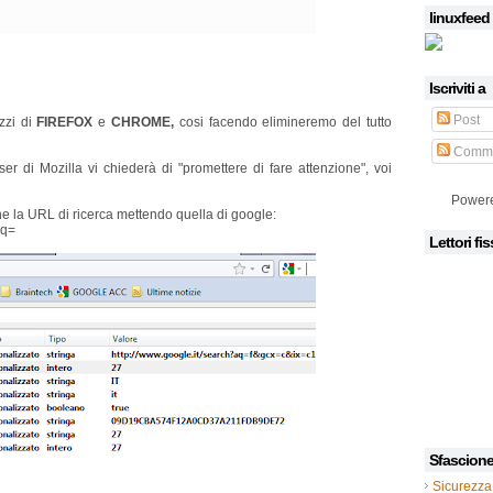
linuxfeed
Iscriviti a
Post
izzi di
FIREFOX
e
CHROME,
cosi facendo elimineremo del tutto
Comme
wser di Mozilla vi chiederà di "promettere di fare attenzione", voi
Power
che la URL di ricerca mettendo quella di google:
&q=
Lettori fis
Sfascion
Sicurezza