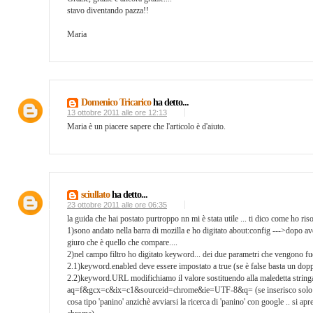
stavo diventando pazza!!
Maria
Domenico Tricarico
ha detto...
13 ottobre 2011 alle ore 12:13
Maria è un piacere sapere che l'articolo è d'aiuto.
sciullato
ha detto...
23 ottobre 2011 alle ore 06:35
la guida che hai postato purtroppo nn mi è stata utile ... ti dico come ho riso
1)sono andato nella barra di mozilla e ho digitato about:config --->dopo av
giuro che è quello che compare....
2)nel campo filtro ho digitato keyword... dei due parametri che vengono fu
2.1)keyword.enabled deve essere impostato a true (se è false basta un doppi
2.2)keyword.URL modifichiamo il valore sostituendo alla maledetta stringa
aq=f&gcx=c&ix=c1&sourceid=chrome&ie=UTF-8&q= (se inserisco solo googl
cosa tipo 'panino' anzichè avviarsi la ricerca di 'panino' con google .. si 