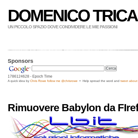
DOMENICO TRICA
UN PICCOLO SPAZIO DOVE CONDIVIDERE LE MIE PASSIONI
Sponsors
1786124629
- Epoch Time
A quick idea by
Chris Rowe follow me
@chrisrowe
• Help spread the word and
tweet about 
Rimuovere Babylon da FIre