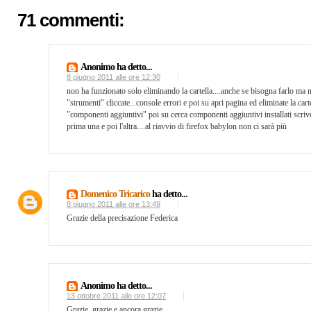
71 commenti:
Anonimo ha detto...
8 giugno 2011 alle ore 12:30
non ha funzionato solo eliminando la cartella....anche se bisogna farlo ma no
"strumenti" cliccate...console errori e poi su apri pagina ed eliminate la ca
"componenti aggiuntivi" poi su cerca componenti aggiuntivi installati scrive
prima una e poi l'altra....al riavvio di firefox babylon non ci sarà più
Domenico Tricarico
ha detto...
8 giugno 2011 alle ore 13:49
Grazie della precisazione Federica
Anonimo ha detto...
13 ottobre 2011 alle ore 12:07
Grazie, grazie e ancora grazie....