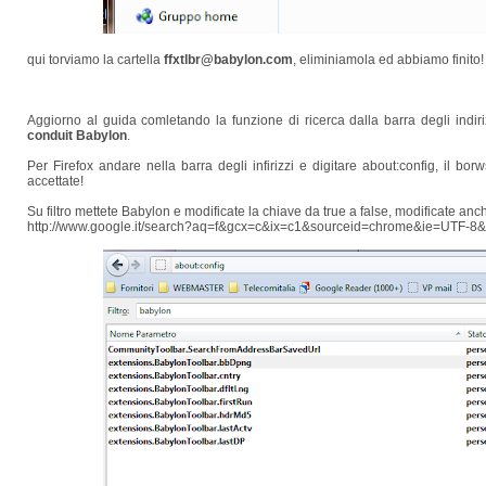
qui torviamo la cartella
ffxtlbr@babylon.com
, eliminiamola ed abbiamo finito!
Aggiorno al guida comletando la funzione di ricerca dalla barra degli indir
conduit Babylon
.
Per Firefox andare nella barra degli infirizzi e digitare about:config, il bor
accettate!
Su filtro mettete Babylon e modificate la chiave da true a false, modificate an
http://www.google.it/search?aq=f&gcx=c&ix=c1&sourceid=chrome&ie=UTF-8