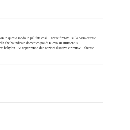
n in questo modo in più fate così.....aprite firefox...sulla barra cercate
rtella che ha indicato domenico poi di nuovo su strumenti su
te babylon....vi appariranno due opzioni disattiva e rimuovi...cliccate