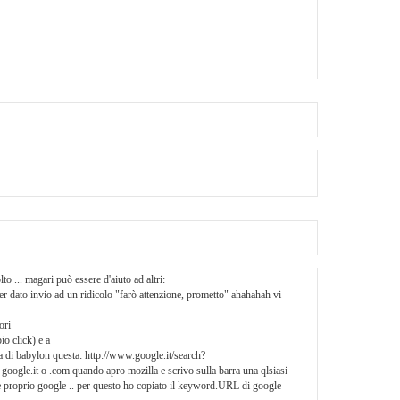
lto ... magari può essere d'aiuto ad altri:
er dato invio ad un ridicolo "farò attenzione, prometto" ahahahah vi
ori
o click) e a
 di babylon questa: http://www.google.it/search?
e.it o .com quando apro mozilla e scrivo sulla barra una qlsiasi
apre proprio google .. per questo ho copiato il keyword.URL di google