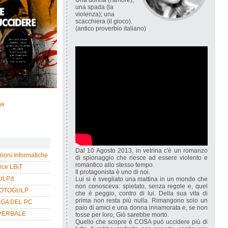
Una donna (l'amore);
una spada (la
violenza); una
scacchiera (il gioco).
(antico proverbio italiano)
ge
Dal 10 Agosto 2013, in vetrina c'è un romanzo
zioni Informatiche
di spionaggio che riesce ad essere violento e
romantico allo stesso tempo.
ce LBiT
Il protagonista è uno di noi.
P.it
Lui si è svegliato una mattina in un mondo che
non conosceva: spietato, senza regole e, quel
HOTOGULP
che è peggio, contro di lui. Della sua vita di
prima non resta più nulla. Rimangono solo un
EGA DEL PC
paio di amici e una donna innamorata e, se non
VERBALE
fosse per loro, Giò sarebbe morto.
Quello che scopre è COSA può uccidere più di