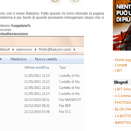
iamo con il nome Babylon. Fatto questo mi sono ritrovato la pagina
 problema è più facile di quanto possiamo immaginare (dopo che ci
gitiamo
%appdata%
ercorso:
efault\extensions
Home pa
Contatti
LBiT
Blogroll
LBiT Solu
e-Commer
PHOTOGUL
BLOG P
LA BOTT
IMPATTO