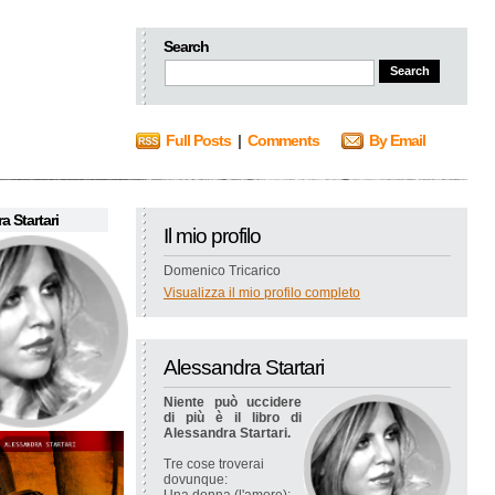
Search
Full Posts
|
Comments
By Email
a Startari
Il mio profilo
Domenico Tricarico
Visualizza il mio profilo completo
Alessandra Startari
Niente può uccidere
di più è il libro di
Alessandra Startari.
Tre cose troverai
dovunque: