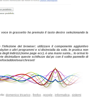
ni voce in grassetto ho premuto il tasto destro selezionando la
l'infezione del browser: utilizzare il componente aggiuntivo
abylon o altri programmi e si disinstalla da solo. In pratica non
ra degli indirizzi,home page ecc). è una mano santa... Io ormai lo
e disintallare queste schifezze dal pc con il solito pannello di
firefox/addon/searchreset/
ette:
domenico tricarico
,
firefox
,
google
,
informatica
,
sistemi