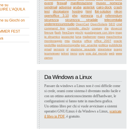
eventi
firewall
manifestazione
museo pomezia
ne su
sendmail
adsense
aruba
asterisk
cairo-dock
crash
UIRE L’AQUILA
test
dissipatore
hosting
html
lbit-solution
nikon
openoffice 3.10
php
pomezia
rc.d
referendum
sicurezza
sicurezza stradale
telecomitalia
ne su Giochi on
underpressurestudio
OpenCart
OpenSolaris
SEO
cmd
command line
controllo dischi
cowsay
dia
dovecot
MMER FEST
firenze
flash
free2say
giochi
guadagnare con blog
imap
ip dinamico
javascript
luna
mailserver
maps
mascherina
va
monitoraggio
mta
musica
office
office 2007
oracle
pedofilia
pedopornografia
per_ananke
politica
pubblicità
qmail
sensors
sl
stazione spaziale
streetview
svago
teamviewer
telnet
treno
voip
voip dal mondo
web
www
zanox
Da Windows a Linux
Passare da windows a Linux non è cosi difficile come
si crede, orami come sistema è diventato molto facile e
con un ottimo autoriconoscimento dell'hardware, le
configurazioni si fanno tutte in maschera grafica.
Un ottimo libro per chi si vuole avvicinare a sistemi
operativi GNU/Linux è da Windows a Linux,
scaricate
il libro in PDF
, è gratuito.