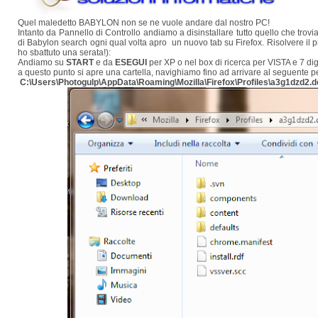
Quel maledetto BABYLON non se ne vuole andare dal nostro PC!
Intanto da Pannello di Controllo andiamo a disinstallare tutto quello che trov
di Babylon search ogni qual volta apro un nuovo tab su Firefox. Risolvere il
ho sbattuto una serata!):
Andiamo su
START
e da
ESEGUI
per XP o nel box di ricerca per VISTA e 7 di
a questo punto si apre una cartella, navighiamo fino ad arrivare al seguente p
C:\Users\Photogulp\AppData\Roaming\Mozilla\Firefox\Profiles\a3g1dzd2.d