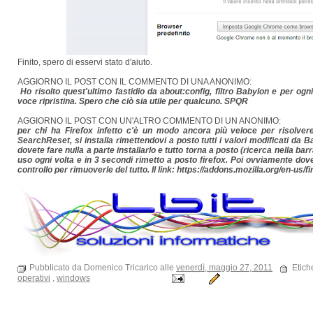
Finito, spero di esservi stato d'aiuto.
AGGIORNO IL POST CON IL COMMENTO DI UNA ANONIMO:
Ho risolto quest'ultimo fastidio da about:config, filtro Babylon e per og
voce ripristina. Spero che ciò sia utile per qualcuno. SPQR
AGGIORNO IL POST CON UN'ALTRO COMMENTO DI UN ANONIMO:
per chi ha Firefox infetto c'è un modo ancora più veloce per risolvere 
SearchReset, si installa rimettendovi a posto tutti i valori modificati da B
dovete fare nulla a parte installarlo e tutto torna a posto (ricerca nella bar
uso ogni volta e in 3 secondi rimetto a posto firefox. Poi ovviamente dovet
controllo per rimuoverle del tutto. Il link: https://addons.mozilla.org/en-us/
Pubblicato da Domenico Tricarico alle
venerdì, maggio 27, 2011
Etich
operativi
,
windows